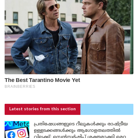
Latest stories
from this section
പ്രതിഷേധങ്ങളുടെ റീലുകൾക്കും രാഷ്ട്രീയ
ഉള്ളടക്കങ്ങൾക്കും ആഗോളതലത്തിൽ
വിലക്ക്; സെൻസർഷിപ്പ് ശക്തമാക്കി മെറ്റ