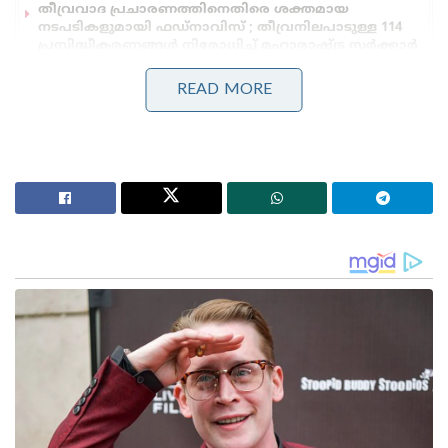
തീവ്രവാദ പ്രചാരണത്തിനെതിരെ ശക്തമായ
നടപടികളുമായി ഫഡ്നാവിസ് ; തീവ്രനിലപാടുള്ള 114
പ്രസിദ്ധീകരണങ്ങൾ നിരോധിച്ച് മഹാരാഷ്ട്ര സർക്കാർ
READ MORE
അമിതമായ അളവിൽ ഉത്തേജക മരുന്ന്
ഉപയോഗിച്ചതാകാം വോൺ മരിക്കാൻ
കാരണമെന്നാണ് വിവരം . കാമാഗ്ര എന്ന ലൈംഗിക
ഉത്തേജക മരുന്ന് വോണിന്‍റെ മൃതദേഹത്തിന്
സമീപംഉണ്ടായിരുന്നതായാണ് വിവരം. വോണിന്‍റെ
മരണ വിവരമറിഞ്ഞ് സ്ഥലത്തെത്തിയ
ഉദ്യോഗസ്ഥരില്‍ഒരാളാണ് നിര്‍ണായക
വെളിപ്പെടുത്തലുകള്‍ നടത്തിയത്.