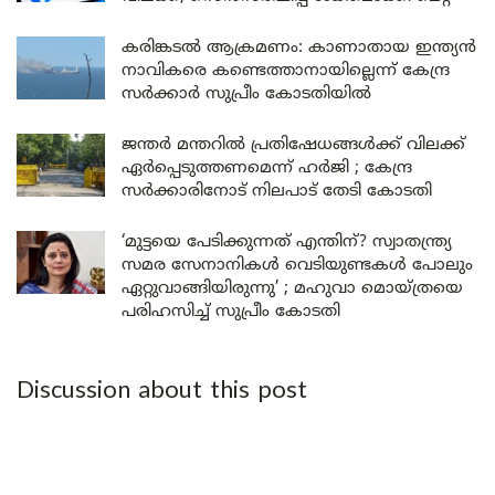
കരിങ്കടൽ ആക്രമണം: കാണാതായ ഇന്ത്യൻ
നാവികരെ കണ്ടെത്താനായില്ലെന്ന് കേന്ദ്ര
സർക്കാർ സുപ്രീം കോടതിയിൽ
ജന്തർ മന്തറിൽ പ്രതിഷേധങ്ങൾക്ക് വിലക്ക്
ഏർപ്പെടുത്തണമെന്ന് ഹർജി ; കേന്ദ്ര
സർക്കാരിനോട് നിലപാട് തേടി കോടതി
‘മുട്ടയെ പേടിക്കുന്നത് എന്തിന്? സ്വാതന്ത്ര്യ
സമര സേനാനികൾ വെടിയുണ്ടകൾ പോലും
ഏറ്റുവാങ്ങിയിരുന്നു’ ; മഹുവാ മൊയ്ത്രയെ
പരിഹസിച്ച് സുപ്രീം കോടതി
Discussion about this post