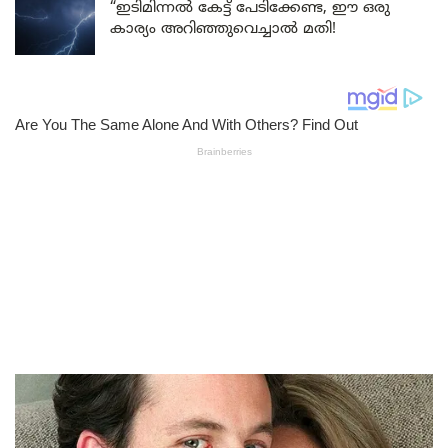
“ഇടിമിന്നൽ കേട്ട് പേടിക്കേണ്ട, ഈ ഒരു
കാര്യം അറിഞ്ഞുവെച്ചാൽ മതി!