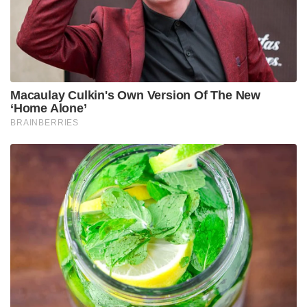
2022 മാർച്ചിലാണ് തായ്ലൻഡിലെ ഒരു ഹോട്ടൽ
മുറിയിൽ ഹൃദയാഘാതത്തെ തുടന്ന് വോണിനെമരിച്ച
നിലയിൽ കണ്ടെത്തിയത്. വോണിന്‍റെ മുറിയിൽ
എത്തുമ്പോൾ രക്ത ഛർദ്ദിച്ച
നിലയിലാണ്അദ്ദേഹത്തെ കണ്ടെത്തുന്നത്.
സമീപത്തായി കാമാഗ്രയുടെ ബോട്ടിലും
കണ്ടെത്തിയിരുന്നു.എന്നാൽമുകളിൽനിന്നുള്ള
നിർദേശത്തെ തുടർന്ന് അത് അവിടെ നിന്ന്
മാറ്റുകയായിരുന്നുവെന്നും പേര്വെളിപ്പെടുത്താത്ത
ഉദ്യോഗസ്ഥൻ പറഞ്ഞു. വോണിനെ പോലെ മഹാനായ
ഒരാളുടെ മരണംഇത്തരമൊരു കാരണത്തില്‍
അടയാളപ്പെടുത്തുന്നത് നീതികേടാണെന്ന് ഉന്നത
ഉദ്യോഗസ്ഥന്‍തന്നോട് പറഞ്ഞുവെന്നും ഇതനുസരിച്ച്
കാമാഗ്രയുടെ കുപ്പി താന്‍
മാറ്റുകയായിരുന്നുവെന്നുംഅദ്ദേഹം കൂട്ടിച്ചേര്‍ക്കുന്നു.