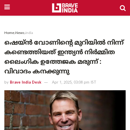
Home
News
India
ഷെയ്ൻ വോണിന്റെ മുറിയിൽ നിന്ന്
കണ്ടെത്തിയത് ഇന്ത്യൻ നിർമ്മിത
ലൈംഗിക ഉത്തേജക മരുന്ന് :
വിവാദം കനക്കുന്നു
by
Brave India Desk
Apr 1, 2025, 03:08 pm IST