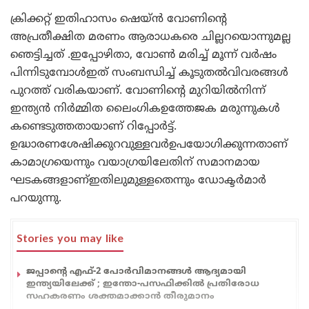
ക്രിക്കറ്റ് ഇതിഹാസം ഷെയ്ൻ വോണിന്‍റെ
അപ്രതീക്ഷിത മരണം ആരാധകരെ ചില്ലറയൊന്നുമല്ല
ഞെട്ടിച്ചത് .ഇപ്പോഴിതാ, വോൺ മരിച്ച് മൂന്ന് വർഷം
പിന്നിടുമ്പോൾഇത് സംബന്ധിച്ച് കൂടുതൽവിവരങ്ങൾ
പുറത്ത് വരികയാണ്. വോണിന്‍റെ മുറിയിൽനിന്ന്
ഇന്ത്യന്‍ നിര്‍മ്മിത ലൈംഗികഉത്തേജക മരുന്നുകൾ
കണ്ടെടുത്തതായാണ് റിപ്പോർട്ട്.
ഉദ്ധാരണശേഷിക്കുറവുള്ളവര്‍ഉപയോഗിക്കുന്നതാണ്
കാമാഗ്രയെന്നും വയാഗ്രയിലേതിന് സമാനമായ
ഘടകങ്ങളാണ്ഇതിലുമുള്ളതെന്നും ഡോക്ടര്‍മാര്‍
പറയുന്നു.
Stories you may like
ജപ്പാന്റെ എഫ്-2 പോർവിമാനങ്ങൾ ആദ്യമായി
ഇന്ത്യയിലേക്ക് ; ഇന്തോ-പസഫിക്കിൽ പ്രതിരോധ
സഹകരണം ശക്തമാക്കാൻ തീരുമാനം