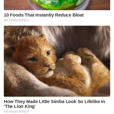
ഷെയ്ന്‍ വോണ്‍ മരിക്കുന്നതിന് മുന്‍പായി നാല്
യുവതികള്‍ താരത്തിന്റെ
മുറിയിലെത്തിയതായിറിപ്പോര്‍ട്ട് നേരത്തെ പുറത്തു
വന്നിരുന്നു. വോണ്‍ മരിക്കുന്നതിന് ഏകദേശം രണ്ട്
മണിക്കൂര്‍ മുന്‍പാണ്യുവതികള്‍ റൂമിലെത്തിയത്.
ഉഴിച്ചിലിനായാണ് ഇവരെത്തിയതെന്നായിരുന്നു അന്ന്
വന്ന റിപ്പോര്‍ട്ട്.
Tags:
cricket
medicine