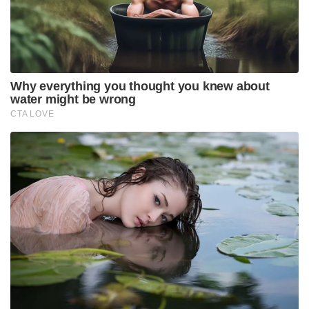
വിദ്യകൾ വികസിപ്പിച്ചെടുത്തിരുന്നു
Tags:
DRDO successfully tests long-range 'Supersonic Missile
Assisted Release of Torpedo'
Sainikam