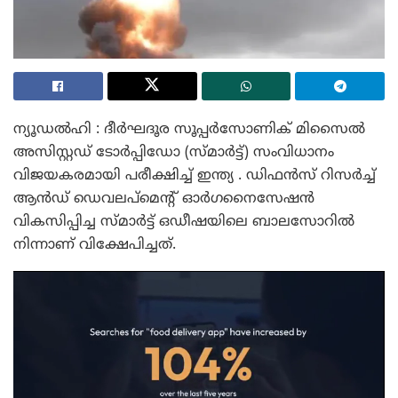
ന്യൂഡൽഹി : ദീർഘദൂര സൂപ്പർസോണിക് മിസൈൽ
അസിസ്റ്റഡ് ടോർപ്പിഡോ (സ്മാർട്ട്) സംവിധാനം
വിജയകരമായി പരീക്ഷിച്ച് ഇന്ത്യ . ഡിഫൻസ് റിസർച്ച്
ആൻഡ് ഡെവലപ്‌മെന്റ് ഓർഗനൈസേഷൻ
വികസിപ്പിച്ച സ്മാർട്ട് ഒഡീഷയിലെ ബാലസോറിൽ
നിന്നാണ് വിക്ഷേപിച്ചത്.