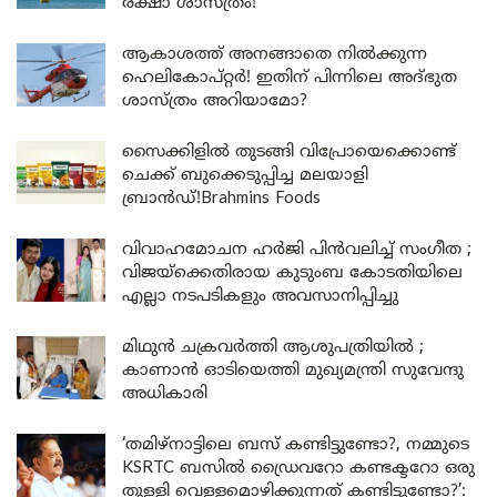
രക്ഷാ ശാസ്ത്രം!
ആകാശത്ത് അനങ്ങാതെ നില്‍ക്കുന്ന
ഹെലികോപ്റ്റര്‍! ഇതിന് പിന്നിലെ അദ്ഭുത
ശാസ്ത്രം അറിയാമോ?
സൈക്കിളിൽ തുടങ്ങി വിപ്രോയെക്കൊണ്ട്
ചെക്ക് ബുക്കെടുപ്പിച്ച മലയാളി
ബ്രാൻഡ്!Brahmins Foods
വിവാഹമോചന ഹർജി പിൻവലിച്ച് സംഗീത ;
വിജയ്ക്കെതിരായ കുടുംബ കോടതിയിലെ
എല്ലാ നടപടികളും അവസാനിപ്പിച്ചു
മിഥുൻ ചക്രവർത്തി ആശുപത്രിയിൽ ;
കാണാൻ ഓടിയെത്തി മുഖ്യമന്ത്രി സുവേന്ദു
അധികാരി
‘തമിഴ്‌നാട്ടിലെ ബസ് കണ്ടിട്ടുണ്ടോ?, നമ്മുടെ
KSRTC ബസിൽ ഡ്രൈവറോ കണ്ടക്ടറോ ഒരു
തുള്ളി വെള്ളമൊഴിക്കുന്നത് കണ്ടിട്ടുണ്ടോ?’: