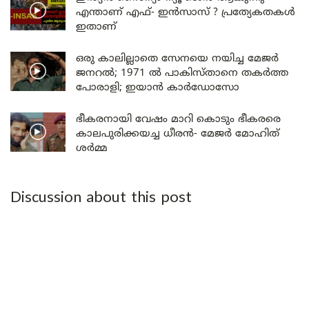
എന്താണ് എഫ്- ഇൻസാസ് ? പ്രത്യേകതകൾ
ഇതാണ്
ഒരു കാലില്ലാതെ സേനയെ നയിച്ച മേജർ
ജനറൽ; 1971 ൽ പാകിസ്താനെ തകർത്ത
പോരാളി; ഇയാൻ കാർഡോസോ
ഭീകരനായി വേഷം മാറി കൊടും ഭീകരരെ
കാലപുരിക്കയച്ച ധീരൻ- മേജർ മോഹിത്
ശർമ്മ
Discussion about this post