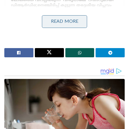
ലോകത്തെ വിറപ്പിക്കുന്ന ‘വിരൂപാക്ഷ’ റഡാറുമായി
ഡിആർഡിഒ;നെഞ്ചിടിപ്പ് കൂട്ടുന്ന തദ്ദേശീയ വിപ്ലവം
ആത്മ നിർഭർ സമുദ്ര പ്രതാപ് ; കോസ്റ്റ് ഗാർഡ്
തദ്ദേശീയമായി നിർമിച്ച മലിനീകരണ നിയന്ത്രണ
READ MORE
കപ്പൽ കമ്മീഷൻ ചെയ്ത് പ്രതിരോധ മന്ത്രി
സ്മാർട്ടിനു പിന്നിൽ പ്രവർത്തിച്ച ടീമുകളെ പ്രതിരോധ
മന്ത്രി രാജ്‌നാഥ് സിംഗ് അഭിനന്ദിച്ചു. “രാജ്യത്ത് ഭാവി
പ്രതിരോധ സംവിധാനങ്ങൾ കെട്ടിപ്പടുക്കുന്നതിന്റെ
ഉത്തമ ഉദാഹരണമാണ് ഈ സംവിധാനത്തിന്റെ
വികസനം” എന്നും അദ്ദേഹം വ്യക്തമാക്കി .
“സംവിധാനം നമ്മുടെ നാവികസേനയുടെ ശക്തി
വർദ്ധിപ്പിക്കുകയും പ്രതിരോധത്തിൽ സ്വാശ്രയത്വം
പ്രോത്സാഹിപ്പിക്കുകയും സ്വാശ്രയ വൈദഗ്ധ്യവും
കഴിവുകളും പ്രയോജനപ്പെടുത്തുകയും ചെയ്യുമെന്ന് “
ഡിആർഡിഒ ചെയർമാൻ ഡോ ജി സതീഷ് റെഡ്ഡി
പറഞ്ഞു.