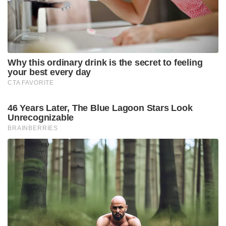
ടോർപ്പിഡോയുടെ പരമ്പരാഗത പരിധിക്കപ്പുറം
അന്തർവാഹിനി വിരുദ്ധ യുദ്ധ ശേഷി
വർദ്ധിപ്പിക്കുന്നതിനാണ് ഈ സംവിധാനം രൂപകൽപ്പന
ചെയ്തിരിക്കുന്നത്. ഇലക്ട്രോ ഒപ്റ്റിക് ടെലിമെട്രി
സിസ്റ്റം, ഡൗൺറേഞ്ച് ഇൻസ്ട്രുമെന്റേഷൻ,
ഡൗൺറേഞ്ച് ഷിപ്പുകൾ എന്നിവയുൾപ്പെടെ വിവിധ
റേഞ്ച് റഡാറുകളും പരീക്ഷിച്ചു. മിസൈലിൽ
ടോർപ്പിഡോ, പാരച്യൂട്ട് ഡെലിവറി സിസ്റ്റം, റിലീസ്
മെക്കാനിസം എന്നീ സംവിധാനങ്ങൾ ഉണ്ട് . ഈ
കാനിസ്റ്റർ അധിഷ്‌ഠിത മിസൈൽ സംവിധാനത്തിൽ
രണ്ട് ഘട്ട സോളിഡ് പ്രൊപ്പൽഷൻ, ഇലക്‌ട്രോ-
മെക്കാനിക്കൽ ആക്യുവേറ്ററുകൾ, പ്രിസിഷൻ
ഇനേർഷ്യൽ നാവിഗേഷൻ തുടങ്ങിയ നൂതന
സാങ്കേതികവിദ്യകൾ അടങ്ങിയിരിക്കുന്നു.
നിരവധി ഡിആർഡിഒ ലബോറട്ടറികൾ ഈ നൂതന
മിസൈൽ സംവിധാനത്തിനായി വിവിധ സാങ്കേതിക