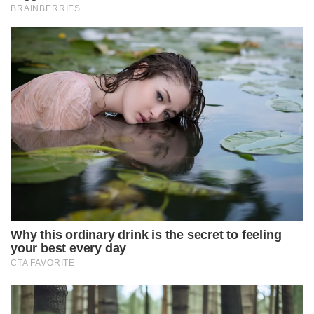
വിജയത്തിലേക്കുള്ള ചവിട്ടുപടികൾ മാത്രമാണെന്ന്
ഈ കുഞ്ഞു ടിന്നിലെ ലായനി നമ്മെ ഓരോ ദിവസവും
ഓർമ്മിപ്പിക്കുന്നു!
Tags:
business
WD 40