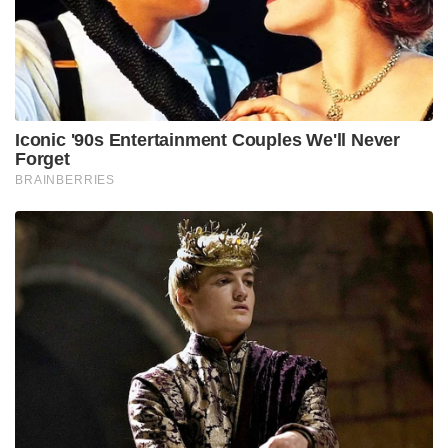
പലരും വിചാരിച്ചു ഇത്രയുമായ സ്ഥിതിക്ക് ഇത്
നിർത്തുന്നതാണ് ബുദ്ധിയെന്ന്. എന്നാൽ
നാൽപ്പതാമത്തെ തവണ അവർ പുതിയൊരു മിശ്രിതം
തയ്യാറാക്കി പരീക്ഷിച്ചു. അത്ഭുതം എന്ന് പറയട്ടെ,
അത് കൃത്യമായി പ്രവർത്തിച്ചു! അങ്ങനെ ആ
വിജയത്തിന് അവർ ഒരു പേരിട്ടു: ‘Water Displacement,
40th attempt’. ഇതിന്റെ ചുരുക്കരൂപമാണ് നമ്മൾ ഇന്ന്
കാണുന്ന WD-40.
യഥാർത്ഥത്തിൽ റോക്കറ്റുകൾക്ക് വേണ്ടി മാത്രം
നിർമ്മിച്ച ഈ ഉൽപ്പന്നം എങ്ങനെയാണ് ഓരോ
സാധാരണക്കാരന്റെയും വീട്ടിലെത്തിയത് എന്നതും
രസകരമാണ്. കൺവെയർ കമ്പനിയിലെ ജീവനക്കാർ
റോക്കറ്റുകളുടെ തുരുമ്പ് നീക്കാൻ ഈ ലായനി
ഉപയോഗിക്കുന്നത് കണ്ടപ്പോൾ അവർക്കൊരു കാര്യം
മനസ്സിലായി—ഇത് വീട്ടിലെ കടുപ്പമുള്ള പൂട്ടുകൾ
തുറക്കാനും, ശബ്ദമുണ്ടാക്കുന്ന വാതിലുകൾ
ശരിയാക്കാനും ഒക്കെ ഉത്തമമാണ്. ജോലി കഴിഞ്ഞ്