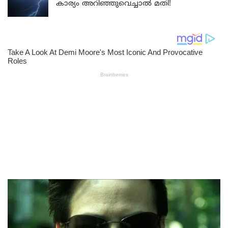
കാര്യം അറിഞ്ഞുവെച്ചാൽ മതി!