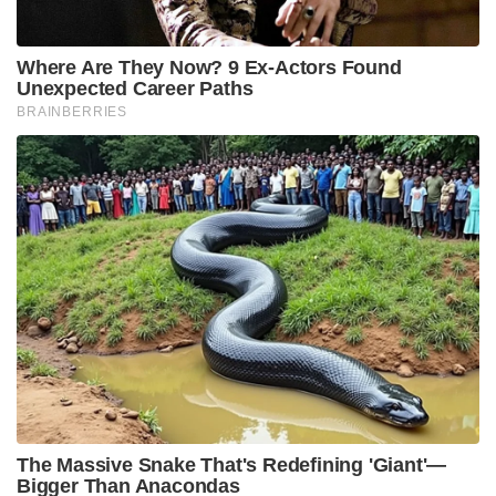
പോകുമ്പോൾ ജീവനക്കാർ രഹസ്യമായി കുറച്ച്
ലായനി വീട്ടിലേക്ക് കൊണ്ടുപോകാൻ
തുടങ്ങിയതോടെയാണ് ഇതൊരു വമ്പൻ കമേഴ്‌സ്യൽ
ഹിറ്റാകുമെന്ന് നോർമൻ ലാർസൻ തിരിച്ചറിഞ്ഞത്.
ഇന്ന് ലോകമെമ്പാടുമുള്ള രണ്ടായിരത്തിലധികം
വ്യത്യസ്ത ആവശ്യങ്ങൾക്കായി ഈ നീലയും മഞ്ഞയും
ടിന്നിലുള്ള അത്ഭുത മരുന്ന് ഉപയോഗിക്കുന്നുണ്ട്.
മിസൈലുകളെ തുരുമ്പിൽ നിന്ന് സംരക്ഷിക്കാൻ
തുടങ്ങിയ ഒരു പരീക്ഷണം ഇന്ന് സൈക്കിൾ ചങ്ങല
മുതൽ ലാപ്ടോപ്പ് കീബോർഡുകൾ വരെ
വൃത്തിയാക്കാൻ ഉപയോഗിക്കുന്നു. 39 തവണ
പരാജയപ്പെട്ടപ്പോൾ നോർമൻ ലാർസൻ
പിന്മാറിയിരുന്നെങ്കിൽ ഇന്ന് ഇങ്ങനെ ഒരു ബ്രാൻഡ്
ഉണ്ടാകുമായിരുന്നില്ല. വീഴ്ചകളിൽ നിന്ന് പാഠം പഠിച്ച്
മുന്നോട്ട് പോകുന്നവനെ ലോകം എങ്ങനെ
നെഞ്ചിലേറ്റും എന്നതിന്റെ ഏറ്റവും വലിയ
ഉദാഹരണമാണ് WD-40. പരാജയങ്ങൾ