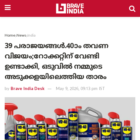
Home
News
India
39 പരാജയങ്ങൾ.40ാം തവണ
വിജയം;റോക്കറ്റിന് വേണ്ടി
ഉണ്ടാക്കി, ഒടുവിൽ നമ്മുടെ
അടുക്കളയിലെത്തിയ താരം
by
Brave India Desk
May 9, 2026, 09:13 pm IST