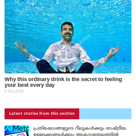
Latest stories
from this section
പ്രതിഷേധങ്ങളുടെ റീലുകൾക്കും രാഷ്ട്രീയ
ഉള്ളടക്കങ്ങൾക്കും ആഗോളതലത്തിൽ