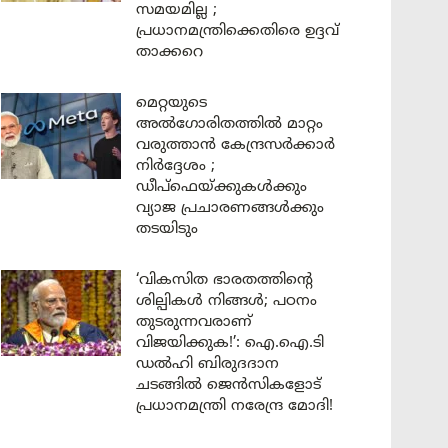
സമയമില്ല ;
പ്രധാനമന്ത്രിക്കെതിരെ ഉദ്ദവ്
താക്കറെ
മെറ്റയുടെ
അൽഗോരിതത്തിൽ മാറ്റം
വരുത്താൻ കേന്ദ്രസർക്കാർ
നിർദ്ദേശം ;
ഡീപ്‌ഫെയ്ക്കുകൾക്കും
വ്യാജ പ്രചാരണങ്ങൾക്കും
തടയിടും
‘വികസിത ഭാരതത്തിന്റെ
ശില്പികൾ നിങ്ങൾ; പഠനം
തുടരുന്നവരാണ്
വിജയിക്കുക!’: ഐ.ഐ.ടി
ഡൽഹി ബിരുദദാന
ചടങ്ങിൽ ജെൻസികളോട്
പ്രധാനമന്ത്രി നരേന്ദ്ര മോദി!