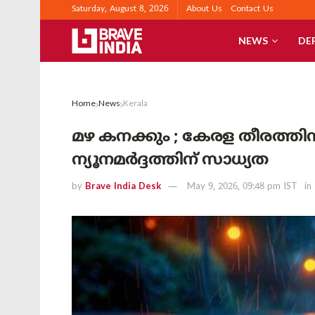
Saturday, August 8, 2026
About Us
Contact Us
NEWS
DE
Home
News
Kerala
മഴ കനക്കും ; കേരള തീരത്തിന
ന്യൂനമർദ്ദത്തിന് സാധ്യത
by
Brave India Desk
May 9, 2026, 09:48 pm IST
in