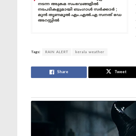
നടന്ന അക്രമ സംഭവങ്ങളിൽ
നടപടികളുമായി ബംഗാൾ സർക്കാർ ;
മുൻ തൃണമൂൽ എം.എൽ.എ സനത് ഡേ
അറസ്റ്റിൽ
Tags:
RAIN ALERT
kerala weather
Share
Tweet