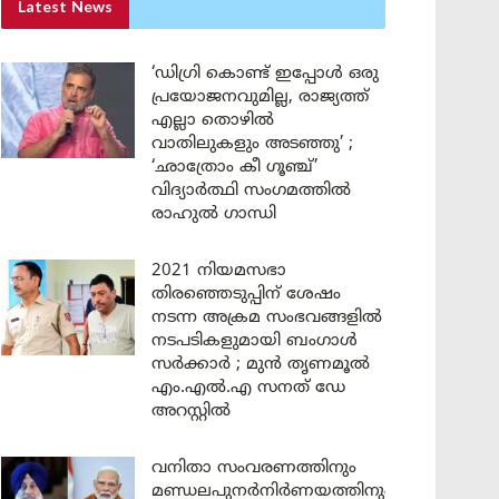
Latest News
‘ഡിഗ്രി കൊണ്ട് ഇപ്പോൾ ഒരു
പ്രയോജനവുമില്ല, രാജ്യത്ത്
എല്ലാ തൊഴിൽ
വാതിലുകളും അടഞ്ഞു’ ;
‘ഛാത്രോം കീ ഗൂഞ്ച്’
വിദ്യാർത്ഥി സംഗമത്തിൽ
രാഹുൽ ഗാന്ധി
2021 നിയമസഭാ
തിരഞ്ഞെടുപ്പിന് ശേഷം
നടന്ന അക്രമ സംഭവങ്ങളിൽ
നടപടികളുമായി ബംഗാൾ
സർക്കാർ ; മുൻ തൃണമൂൽ
എം.എൽ.എ സനത് ഡേ
അറസ്റ്റിൽ
വനിതാ സംവരണത്തിനും
മണ്ഡലപുനർനിർണയത്തിനും