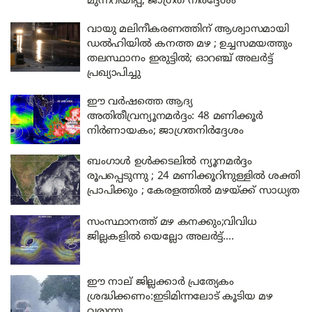
മുന്നറിയിപ്പ്; ജാഗ്രത നിർദ്ദേശം
വായു മലിനീകരണത്തിന് ആശ്വാസമായി
ഡൽഹിയിൽ കനത്ത മഴ ; ഉച്ചസമയത്തും
തലസ്ഥാനം ഇരുട്ടിൽ; ഓറഞ്ച് അലർട്ട്
പ്രഖ്യാപിച്ചു
ഈ വർഷത്തെ ആദ്യ
അതിതീവ്രന്യൂനമർദ്ദം: 48 മണിക്കൂർ
നിർണായകം; ജാഗ്രതനിർദ്ദേശം
ബംഗാൾ ഉൾക്കടലിൽ ന്യൂനമർദ്ദം
രൂപപ്പെടുന്നു ; 24 മണിക്കൂറിനുള്ളിൽ ശക്തി
പ്രാപിക്കും ; കേരളത്തിൽ മഴയ്ക്ക് സാധ്യത
സംസ്ഥാനത്ത് മഴ കനക്കും;വിവിധ
ജില്ലകളിൽ യെല്ലോ അലർട്ട്….
ഈ നാല് ജില്ലക്കാർ പ്രത്യേകം
ശ്രദ്ധിക്കണം:ഇടിമിന്നലോട് കൂടിയ മഴ
വരുന്നു