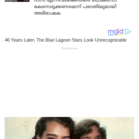
ദാസ് എന്നിവർക്കെതിരെ പോക്സോ
കേസെടുക്കണമെന്ന് പരാതിയുമായി
അഭിഭാഷക