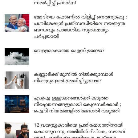
സമർപ്പിച്ച് ഫ്രാൻസ്
മോദിയെ ഫോണിൽ വിളിച്ച് നെതന്യാഹു :
പശ്ചിമേഷ്യൻ പ്രതിസന്ധിയിലെ നയതന്ത്ര
ബന്ധവും പ്രാദേശിക സുരക്ഷയും
ചർച്ചയായി
വെള്ളമാകാത്ത ഐസ് ഉണ്ടോ?
കണ്ണാടിക്ക് മുന്നിൽ നിൽക്കുമ്പോൾ
നിങ്ങളും ഇത് ശ്രദ്ധിച്ചിട്ടുണ്ടോ?
എ.ഐ ഉള്ളടക്കങ്ങൾക്ക് കടുത്ത
നിയന്ത്രണങ്ങളുമായി കേന്ദ്രസർക്കാർ ;
ഐ.ടി നിയമങ്ങളിൽ ഭേദഗതി വരുത്തി
12 വയസ്സുകാരിയെ പ്രതിഷേധത്തിനായി
കൊണ്ടുവന്നു; അഭിജീത് ദിപ്കെ, സൗരവ്