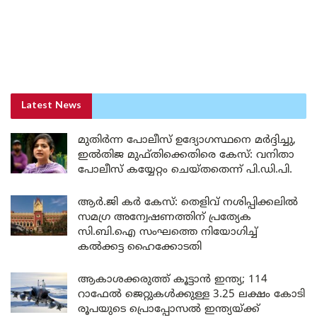
Latest News
മുതിർന്ന പോലീസ് ഉദ്യോഗസ്ഥനെ മർദ്ദിച്ചു,
ഇൽതിജ മുഫ്തിക്കെതിരെ കേസ്: വനിതാ
പോലീസ് കയ്യേറ്റം ചെയ്തതെന്ന് പി.ഡി.പി.
ആർ.ജി കർ കേസ്: തെളിവ് നശിപ്പിക്കലിൽ
സമഗ്ര അന്വേഷണത്തിന് പ്രത്യേക
സി.ബി.ഐ സംഘത്തെ നിയോഗിച്ച്
കൽക്കട്ട ഹൈക്കോടതി
ആകാശക്കരുത്ത് കൂട്ടാൻ ഇന്ത്യ; 114
റാഫേൽ ജെറ്റുകൾക്കുള്ള 3.25 ലക്ഷം കോടി
രൂപയുടെ പ്രൊപ്പോസൽ ഇന്ത്യയ്ക്ക്