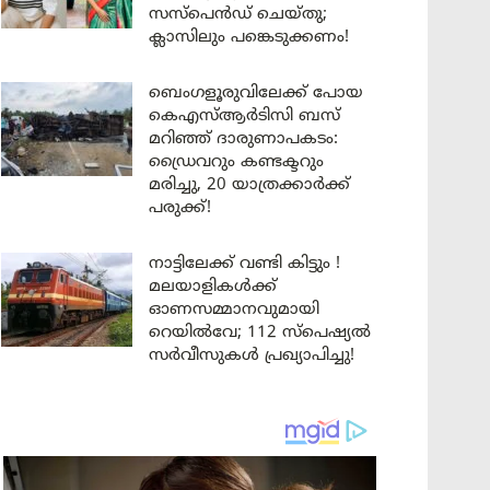
സസ്പെൻഡ് ചെയ്തു;
ക്ലാസിലും പങ്കെടുക്കണം!
ബെംഗളൂരുവിലേക്ക് പോയ
കെഎസ്ആർടിസി ബസ്
മറിഞ്ഞ് ദാരുണാപകടം:
ഡ്രൈവറും കണ്ടക്ടറും
മരിച്ചു, 20 യാത്രക്കാർക്ക്
പരുക്ക്!
നാട്ടിലേക്ക് വണ്ടി കിട്ടും !
മലയാളികൾക്ക്
ഓണസമ്മാനവുമായി
റെയിൽവേ; 112 സ്പെഷ്യൽ
സർവീസുകൾ പ്രഖ്യാപിച്ചു!