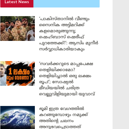
Latest News
‘പാകിസ്താനിൽ വീണ്ടും
സൈനിക അട്ടിമറിക്ക്
കളമൊരുങ്ങുന്നു;
ഷെഹ്ബാസ് ഷെരീഫ്
പുറത്തേക്ക്!’: ആസിം മുനീർ
സർവ്വാധികാരിയാകും
‘സവർക്കറുടെ മാപ്പപേക്ഷ
തെളിയിക്കാമോ?
തെളിയിച്ചാൽ ഒരു ലക്ഷം
രൂപ!’; സോഷ്യൽ
മീഡിയയിൽ ചരിത്ര
വെല്ലുവിളിയുമായി യുവാവ്
ഭൂമി ഇത്ര വേഗത്തിൽ
കറങ്ങുമ്പോഴും നമുക്ക്
അതിന്റെ ചലനം
അനുഭവപ്പെടാത്തത്