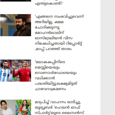
എന്തുകൊണ്ട്?
‘എങ്ങനെ സംഭവിച്ചുവെന്ന്
അറിയില്ല, ക്ഷമ
ചോദിക്കുന്നു;
മോഹൻലാലിന്
ഓസ്ട്രേലിയൻ വിസ
നിഷേധിച്ചതായി റിപ്പോർട്ട്
,മാപ്പ് പറഞ്ഞ് താരം
‘ലോകകപ്പിനിടെ
മെസ്സിയെയും
റൊണാൾഡോയെയും
വധിക്കാൻ
പദ്ധതിയിട്ടു;ലക്ഷ്യമിട്ടത്
ചാവേറാക്രമണം
മദ്യപിച്ച് വാഹനം ഓടിച്ചു,
യൂട്യൂബർ ‘ഹെലൻ ഓഫ്
സ്പാർട്ട’യുടെ ലൈസൻസ്