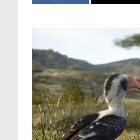
ലൗ ജിഹാദ് ആരോപണങ്ങൾ ശക്തമാകുന്ന
ഉത്തർപ്രദേശ് പോലീസ് ഈ കേസിനെ കാണ
അതിക്രമം, ഭീഷണിപ്പെടുത്തൽ, മതപരിവർത
കേസെടുത്തു. ഇയാളുടെ ഫോൺ പരിശോധിച്
പെൺകുട്ടികളെ ഇയാൾ വലയിലാക്കാൻ ശ്രമിച്ച
വിശദമായ അന്വേഷണം തുടരുകയാണെന്നും പ്രതി
പരിശോധിക്കുമെന്നും ലഖ്‌നൗ പോലീസ് അറി
ദുരുപയോഗം ചെയ്യുന്ന ഇത്തരം ക്രിമിനൽ
നടപടിയുണ്ടാകുമെന്നും പോലീസ് മുന്നറിയിപ്
Tags:
Salon owner used fake Instagram ID
lure H