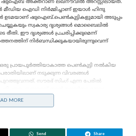
യ ഷുഐബ് അക്തറാണ് ലഖ്‌നൗവിൽ അറസ്റ്റിലായത്.
ൽ മീഡിയ ഐഡി നിർമ്മിച്ചാണ് ഇയാൾ ഹിന്ദു
സലൂൺ ഉടമയാണ് ഷുഐബ്.പെൺകുട്ടികളുമായി അടുപ്പം
െയ്യുകയും സ്വകാര്യ ദൃശ്യങ്ങൾ മൊബൈലിൽ
രീതി. ഈ ദൃശ്യങ്ങൾ പ്രചരിപ്പിക്കുമെന്ന്
്തനത്തിന് നിർബന്ധിക്കുകയായിരുന്നുവെന്ന്
ഒരു പ്രായപൂർത്തിയാകാത്ത പെൺകുട്ടി നൽകിയ
പരാതിയിലാണ് നടുക്കുന്ന വിവരങ്ങൾ
പുറത്തുവന്നത്. സൗരഭ് സിംഗ് എന്ന പേരിൽ
പരിചയപ്പെട്ട യുവാവ് തന്റെ യഥാർത്ഥ മതവും
വ്യക്തിത്വവും മറച്ചുവെച്ചാണ് ബന്ധം സ്ഥാപിച്ചതെന്ന്
EAD MORE
പെൺകുട്ടി മൊഴി നൽകി. ദൃശ്യങ്ങൾ
പുറത്തുവിടുമെന്ന് ഭീഷണിപ്പെടുത്തി ഇയാൾ തന്നെ
നിരന്തരം പീഡിപ്പിക്കുകയും മതം മാറാൻ സമ്മർദ്ദം
ചെലുത്തുകയും ചെയ്തതായി പെൺകുട്ടി
Send
Share