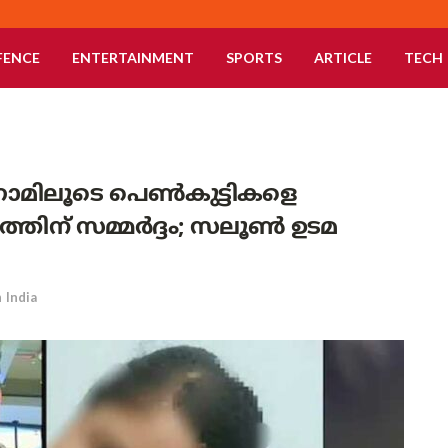
FENCE
ENTERTAINMENT
SPORTS
ARTICLE
TECH
റഗ്രാമിലൂടെ പെൺകുട്ടികളെ
തിന് സമ്മർദ്ദം; സലൂൺ ഉടമ
n
India