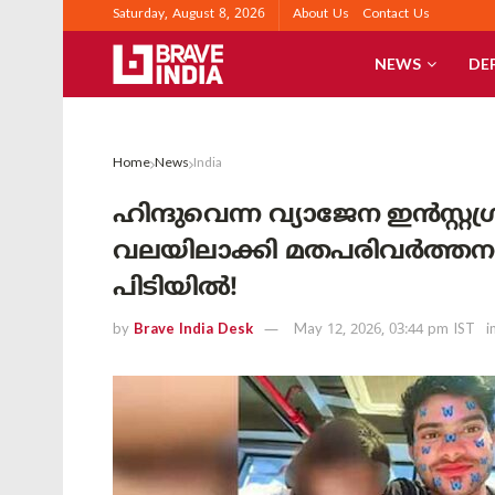
Saturday, August 8, 2026
About Us
Contact Us
NEWS
DE
Home
News
India
ഹിന്ദുവെന്ന വ്യാജേന ഇൻസ്റ്
വലയിലാക്കി മതപരിവർത്തനത്
പിടിയിൽ!
by
Brave India Desk
May 12, 2026, 03:44 pm IST
i