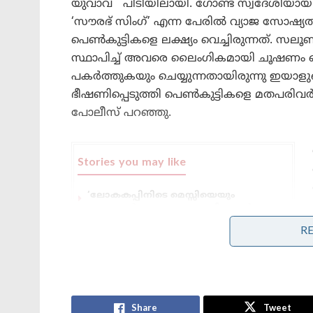
യുവാവ് പിടിയിലായി. ഗോണ്ട സ്വദേശിയാ
‘സൗരഭ് സിംഗ്’ എന്ന പേരിൽ വ്യാജ സോഷ്യ
പെൺകുട്ടികളെ ലക്ഷ്യം വെച്ചിരുന്നത്. 
സ്ഥാപിച്ച് അവരെ ലൈംഗികമായി ചൂഷണം ച
പകർത്തുകയും ചെയ്യുന്നതായിരുന്നു ഇയാളുടെ 
ഭീഷണിപ്പെടുത്തി പെൺകുട്ടികളെ മതപരിവർത
പോലീസ് പറഞ്ഞു.
Stories you may like
‘ലോകകപ്പിനിടെ മെസ്സിയെയും
റൊണാൾഡോയെയും വധിക്കാൻ
പദ്ധതിയിട്ടു;ലക്ഷ്യമിട്ടത്
R
ചാവേറാക്രമണം
നന്ദി എൻ്റെ സുഹൃത്തേ, നമ്മൾ ഒന്നിച്ചു
മുന്നോട്ട്’; മോദിയുമായി ഫോണിൽ
സംസാരിച്ചതിന് പിന്നാലെ
പ്രതികരണവുമായി നെതന്യാഹു!
Share
Tweet