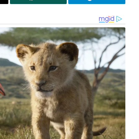
പരാതിപ്പെട്ടു.
 പശ്ചാത്തലത്തിൽ അതീവ ഗൗരവത്തോടെയാണ്
ുന്നത്. ഷുഐബ് അക്തറിനെതിരെ ലൈംഗിക
്തന നിരോധന നിയമം എന്നിവ പ്രകാരം
ചതിൽ നിന്ന് സമാനമായ രീതിയിൽ കൂടുതൽ
തിന്റെ തെളിവുകൾ ലഭിച്ചിട്ടുണ്ട്. സംഭവത്തിൽ
ക്ക് പിന്നിൽ മറ്റാരെങ്കിലും ഉണ്ടോയെന്ന്
യിച്ചു. മതവിശ്വാസത്തെയും സ്വകാര്യതയെയും
 സംഘങ്ങൾക്കെതിരെ ശക്തമായ
പ് നൽകി.
indu girls
forced them to convert