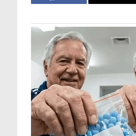
ഇയാളെ സർവീസിൽ നിന്ന് പിരിച്ചുവിടാൻ 
ഉത്തരവിട്ടേക്കും. ചത്രൂ മേഖലയിലെ സിംഗ്
അതിരഹസ്യമായ ഭീകര താവളത്തിൽ നാല് മാ
ഉപകരണങ്ങളും ശേഖരിച്ചുവെച്ചിരുന്നു. ഭീക
ഗ്രാമങ്ങളിൽ നിന്ന് ലഭിച്ചിരുന്നു എന്നതിന
ഭാരതീയ ന്യായ സംഹിത (BNS), യുഎപിഎ (UA
പ്രതികൾക്കെതിരെ കേസെടുത്തിരിക്കുന്നത്.
നരേഷ് സിംഗിന്റെ നേതൃത്വത്തിൽ നടന്ന നി
രാജ്യത്തെ ഒറ്റിക്കൊടുക്കുന്ന ഇത്തരം രാ
സ്വീകരിക്കുമെന്ന് അധികൃതർ വ്യക്തമാക്ക
ലോജിസ്റ്റിക് സംവിധാനങ്ങൾ തകർക്കാൻ ഈ 
ഏജൻസികളുടെ വിലയിരുത്തൽ. അതിർത്തി ക
നൽകുന്ന ശൃംഖലയെ പൂർണ്ണമായും വേരോടെ പ
പോലീസ്. ഗ്രാമവാസികളെയും യുവാക്കളെയും തെറ
ഇത്തരം ശത്രുക്കൾക്കെതിരെ ജനങ്ങൾ ജാഗ്രത