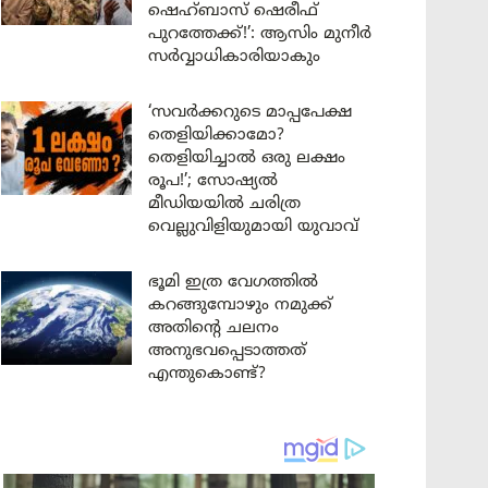
ഷെഹ്ബാസ് ഷെരീഫ്
പുറത്തേക്ക്!’: ആസിം മുനീർ
സർവ്വാധികാരിയാകും
‘സവർക്കറുടെ മാപ്പപേക്ഷ
തെളിയിക്കാമോ?
തെളിയിച്ചാൽ ഒരു ലക്ഷം
രൂപ!’; സോഷ്യൽ
മീഡിയയിൽ ചരിത്ര
വെല്ലുവിളിയുമായി യുവാവ്
ഭൂമി ഇത്ര വേഗത്തിൽ
കറങ്ങുമ്പോഴും നമുക്ക്
അതിന്റെ ചലനം
അനുഭവപ്പെടാത്തത്
എന്തുകൊണ്ട്?