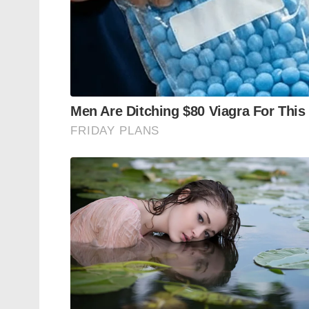
ദിവസങ്ങളിലും മേഖലയിൽ വ്യാപകമായ റെ
Tags:
Jaish-e-Mohammad commander
Saifullah B