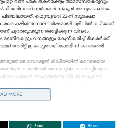
മറ്റ് രണ്ട് പാക് ഭീകരർക്കും താമസസൗകര്യവും
നൽകിയതിനാണ് സർക്കാർ സ്കൂൾ അധ്യാപകനായ
പിടിയിലായത്. ഫെബ്രുവരി 22-ന് സുരക്ഷാ
്ട ഭീകരരെ കഴിഞ്ഞ നാല് വർഷമായി ഒളിവിൽ കഴിയാൻ
 പുറത്തുവരുന്ന ഞെട്ടിക്കുന്ന വിവരം.
ലനിരകളും വനങ്ങളും കേന്ദ്രീകരിച്ച് ഭീകരർക്ക്
് നേരിട്ട് ഇടപെട്ടതായി പോലീസ് കണ്ടെത്തി.
അടുത്തിടെ സോഷ്യൽ മീഡിയയിൽ വൈറലായ
ജെയ്‌ഷെ കമാൻഡർ സൈഫുള്ള ബലോച്ചിയുടെ
ചിത്രം മഷ്കൂർ അഹമ്മദിന്റെ വീട്ടിൽ വെച്ചാണ്
എടുത്തതെന്ന് ഔദ്യോഗിക വൃത്തങ്ങൾ
സ്ഥിരീകരിച്ചു. നോട്ടുകൾ കൊണ്ടുള്ള മാലയണിഞ്ഞ്
EAD MORE
നിൽക്കുന്ന ഭീകരന്റെ ചിത്രമാണ് ഇയാളുടെ വീട്ടിൽ
നിന്ന് ലഭിച്ചത്. 2004-ൽ റഹ്ബർ-ഇ-താലിം (ReT)
അധ്യാപകനായി ജോലിയിൽ പ്രവേശിച്ച മഷ്കൂർ
2009-ലാണ് സർവീസിൽ സ്ഥിരപ്പെടുത്തിയത്.
Send
Share