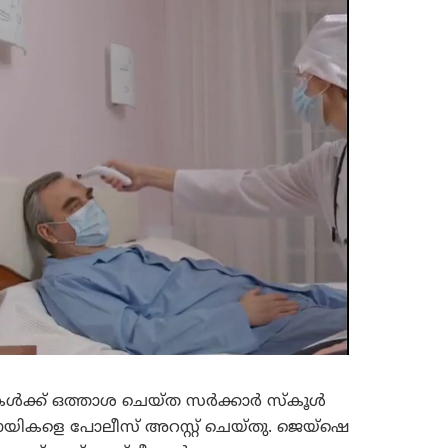
ികൾക്ക് ഒത്താശ ചെയ്ത സർക്കാർ സ്കൂൾ
യികളെ പോലീസ് അറസ്റ്റ് ചെയ്തു. ജെയ്‌ഷെ