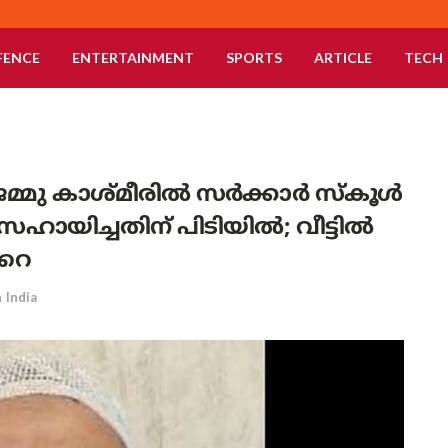
FENCE
ENTERTAINMENT
SPORTS
ARTICLE
TECH
ം! ജമ്മു കാശ്മീരിൽ സർക്കാർ സ്കൂൾ
യിച്ചതിന് പിടിയിൽ; വീട്ടിൽ
ഡറെ
n
India