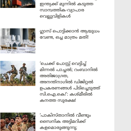
ഇന്ത്യക്ക് മുന്നിൽ കടുത്ത
സാമ്പത്തിക-വ്യാപാര
വെല്ലുവിളികൾ
ഗ്ലാസ് പൊട്ടിക്കാൻ ആയുധം
വേണ്ട, ഒച്ച മാത്രം മതി!
‘ചെക്ക് പോസ്റ്റ് വെട്ടിച്ച്
മിന്നൽ പാച്ചൽ; റംബാനിൽ
അതിജാഗ്രത,
അനന്ത്നാഗിൽ ഡിജിറ്റൽ
ഉപകരണങ്ങൾ പിടിച്ചെടുത്ത്
സി.ഐ.കെ!’: കശ്മീരിൽ
കനത്ത സുരക്ഷ!
‘പാകിസ്താനിൽ വീണ്ടും
സൈനിക അട്ടിമറിക്ക്
കളമൊരുങ്ങുന്നു;