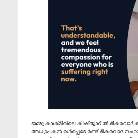
ജമ്മു കാശ്മീരിലെ കിഷ്ത്വാറിൽ ഭീകരവാദ
അധ്യാപകൻ ഉൾപ്പെടെ രണ്ട് ഭീകരവാദ സഹാ