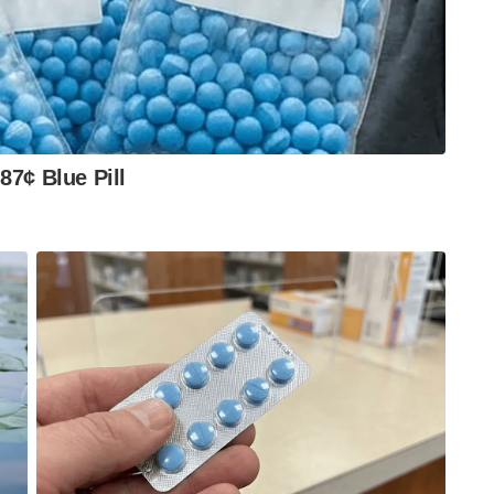
യ്ഡുകൾ തുടരുമെന്നാണ് സൂചന.
alochi