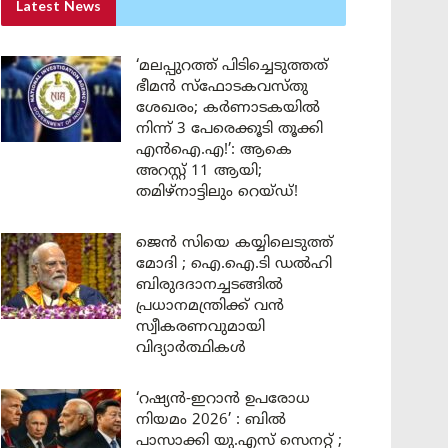
Latest News
‘മലപ്പുറത്ത് പിടിച്ചെടുത്തത്
ഭീമൻ സ്ഫോടകവസ്തു
ശേഖരം; കർണാടകയിൽ
നിന്ന് 3 പേരെക്കൂടി തൂക്കി
എൻഐ.എ!’: ആകെ
അറസ്റ്റ് 11 ആയി;
തമിഴ്‌നാട്ടിലും റെയ്ഡ്!
ജെൻ സിയെ കയ്യിലെടുത്ത്
മോദി ; ഐ.ഐ.ടി ഡൽഹി
ബിരുദദാനച്ചടങ്ങിൽ
പ്രധാനമന്ത്രിക്ക് വൻ
സ്വീകരണവുമായി
വിദ്യാർത്ഥികൾ
‘റഷ്യൻ-ഇറാൻ ഉപരോധ
നിയമം 2026’ : ബിൽ
പാസാക്കി യു.എസ് സെനറ്റ് ;