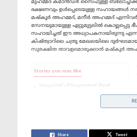
മുഹമ്മദ് കമാൻഡർ സൈഫുള്ള ബലോച്ചിക്കും 
ഭക്ഷണവും ഉൾപ്പെടെയുള്ള സഹായങ്ങൾ 
മഷ്കൂർ അഹമ്മദ്, മനീർ അഹമ്മദ് എന്നിവർ 
സേനയുമായുള്ള ഏറ്റുമുട്ടലിൽ കൊല്ലപ്പെട
സഹായിച്ചത് ഈ അധ്യാപകനായിരുന്നു എന്നാണ്
കിഷ്ത്വാറിലെ ചത്രൂ മേഖലയിലെ ദുർഘടമായ മ
സുരക്ഷിത താവളമൊരുക്കാൻ മഷ്കൂർ അഹമ്മദ
Stories you may like
‘മലപ്പുറത്ത് പിടിച്ചെടുത്തത് ഭീമൻ
സ്ഫോടകവസ്തു ശേഖരം;
കർണാടകയിൽ നിന്ന് 3 പേരെക്കൂടി
R
തൂക്കി എൻഐ.എ!’: ആകെ അറസ്റ്റ് 11
ആയി; തമിഴ്‌നാട്ടിലും റെയ്ഡ്!
ജെൻ സിയെ കയ്യിലെടുത്ത് മോദി ;
ഐ.ഐ.ടി ഡൽഹി ബിരുദദാനച്ചടങ്ങിൽ
പ്രധാനമന്ത്രിക്ക് വൻ സ്വീകരണവുമായി
വിദ്യാർത്ഥികൾ
Share
Tweet