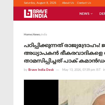
Saturday, August 8, 2026
About Us
Contact Us
NEWS
DE
Home
News
India
പഠിപ്പിക്കുന്നത് രാജ്യദ്രോഹ
അധ്യാപകൻ ഭീകരവാദികളെ സഹാ
താമസിപ്പിച്ചത് പാക് കമാൻ
by
Brave India Desk
May 13, 2026, 07:39 pm IST
i