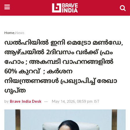
Home
News
ഡൽഹിയിൽ ഇനി മെട്രോ മൺഡേ,
ആഴ്ചയിൽ 2ദിവസം വർക്ക് ഫ്രം
ഹോം ; അകമ്പടി വാഹനങ്ങളിൽ
60% കുറവ് ; കർശന
നിയന്ത്രണങ്ങൾ പ്രഖ്യാപിച്ച് രേഖാ
ഗുപ്ത
by
Brave India Desk
May 14, 2026, 08:59 pm IST