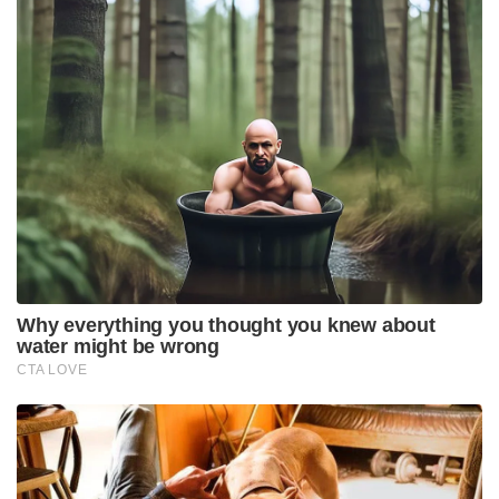
വ്യക്തമാക്കിയിട്ടുണ്ട്.
Stories you may like
ഒറ്റുകാരെയും വഞ്ചകരെയും കാണാൻ സമയമുണ്ട്,
പ്രതിഷേധിക്കുന്ന ചെറുപ്പക്കാരെ കാണാൻ സമയമില്ല ;
പ്രധാനമന്ത്രിക്കെതിരെ ഉദ്ദവ് താക്കറെ
മെറ്റയുടെ അൽഗോരിതത്തിൽ മാറ്റം വരുത്താൻ
കേന്ദ്രസർക്കാർ നിർദ്ദേശം ; ഡീപ്‌ഫെയ്ക്കുകൾക്കും
വ്യാജ പ്രചാരണങ്ങൾക്കും തടയിടും
പൊതുജനങ്ങൾ ആഴ്ചയിൽ ഒരു ദിവസം സ്വന്തം
വാഹനങ്ങൾ ഒഴിവാക്കി പൊതുഗതാഗതം
ഉപയോഗിക്കണമെന്ന് രേഖ ഗുപ്ത ആവശ്യപ്പെട്ടു.
ഊർജ്ജ ഉപഭോഗം കുറയ്ക്കുന്നതിനായി സർക്കാർ
ഓഫീസുകളിലെ എസി താപനില 24 ഡിഗ്രിക്കും 26
ഡിഗ്രിക്കും ഇടയിൽ ക്രമീകരിക്കാൻ നിർദ്ദേശമുണ്ട്.
കൂടാതെ, അടുത്ത ആറ് മാസത്തേക്ക് പെട്രോൾ,