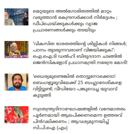
മെറ്റയുടെ അൽഗോരിതത്തിൽ മാറ്റം
വരുത്താൻ കേന്ദ്രസർക്കാർ നിർദ്ദേശം ;
ഡീപ്‌ഫെയ്ക്കുകൾക്കും വ്യാജ
പ്രചാരണങ്ങൾക്കും തടയിടും
‘വികസിത ഭാരതത്തിന്റെ ശില്പികൾ നിങ്ങൾ;
പഠനം തുടരുന്നവരാണ് വിജയിക്കുക!’:
ഐ.ഐ.ടി ഡൽഹി ബിരുദദാന ചടങ്ങിൽ
ജെൻസികളോട് പ്രധാനമന്ത്രി നരേന്ദ്ര മോദി!
‘ധൈര്യമുണ്ടെങ്കിൽ തൊട്ടുനോക്കെടാ!
ബെംഗളൂരുവിലേക്ക് 25 ബംഗ്ലാദേശികളെ
വിട്ടിട്ടുണ്ട്; വീഡിയോ പങ്കുവെച്ച യുവാവ്
കുടുങ്ങി
സ്വാതന്ത്ര്യദിനാഘോഷങ്ങളിൽ വന്ദേമാതരം
പൂർണമായി ആലപിക്കണമെന്ന ഉത്തരവ്
പിൻവലിക്കണം ; ആവശ്യമുന്നയിച്ച്
സി.പി.ഐ (എം)