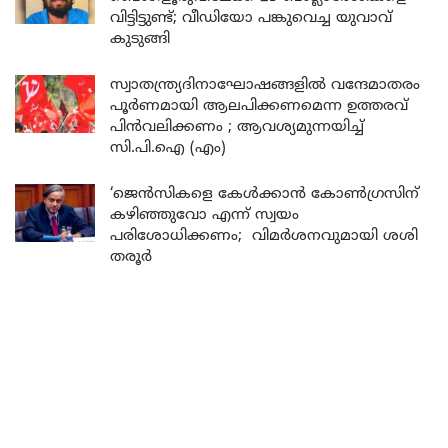
വിട്ടിട്ടുണ്ട്; വീഡിയോ പങ്കുവെച്ച യുവാവ്
കുടുങ്ങി
സ്വാതന്ത്ര്യദിനാഘോഷങ്ങളിൽ വന്ദേമാതരം
പൂർണമായി ആലപിക്കണമെന്ന ഉത്തരവ്
പിൻവലിക്കണം ; ആവശ്യമുന്നയിച്ച്
സി.പി.ഐ (എം)
‘ജെൻസികളെ കേൾക്കാൻ കോൺഗ്രസിന്
കഴിഞ്ഞുവോ എന്ന് സ്വയം
പരിശോധിക്കണം; വിമർശനവുമായി ശശി
തരൂർ