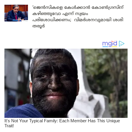
‘ജെൻസികളെ കേൾക്കാൻ കോൺഗ്രസിന്
കഴിഞ്ഞുവോ എന്ന് സ്വയം
പരിശോധിക്കണം; വിമർശനവുമായി ശശി
തരൂർ