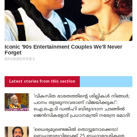
Latest stories
from this section
‘വികസിത ഭാരതത്തിന്റെ ശില്പികൾ നിങ്ങൾ;
പഠനം തുടരുന്നവരാണ് വിജയിക്കുക!’:
ഐ.ഐ.ടി ഡൽഹി ബിരുദദാന ചടങ്ങിൽ
ജെൻസികളോട് പ്രധാനമന്ത്രി നരേന്ദ്ര മോദി!
‘ധൈര്യമുണ്ടെങ്കിൽ തൊട്ടുനോക്കെടാ!
ബെംഗളൂരുവിലേക്ക് 25 ബംഗ്ലാദേശികളെ