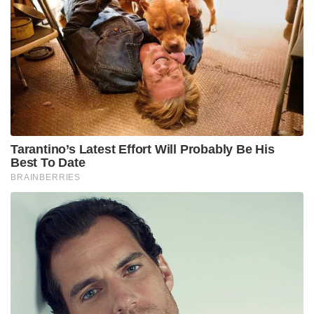
ഡീസൽ വാഹനങ്ങൾ വാങ്ങുന്നത് സർക്കാർ
പൂർണ്ണമായും നിർത്തിവച്ചു. പകരം ഇലക്ട്രിക്
വാഹനങ്ങൾക്ക് മുൻഗണന നൽകും. കൂടാതെ,
പൊതുഗതാഗതം ഉപയോഗിക്കുന്ന ജീവനക്കാരെ
പ്രോത്സാഹിപ്പിക്കുന്നതിനായി ട്രാൻസ്‌പോർട്ട്
അലവൻസിൽ 10 ശതമാനം വർദ്ധനവ് നൽകുമെന്ന്
സർക്കാർ പ്രഖ്യാപിച്ചു. തിരക്ക് കുറയ്ക്കുന്നതിനായി
സർക്കാർ ഓഫീസുകളുടെ സമയം രാവിലെ 10:30
മുതൽ വൈകുന്നേരം 7:00 വരെയാക്കി
പുനഃക്രമീകരിച്ചു. മുൻസിപ്പൽ കോർപ്പറേഷൻ
ഓഫീസുകൾ രാവിലെ 8:30 മുതൽ 5:00 വരെ
പ്രവർത്തിക്കും.
Tags:
delhi
pm modi
Rekha Gupta
fuel consumption reducing