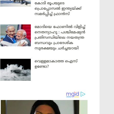
കോടി രൂപയുടെ
പ്രൊപ്പോസൽ ഇന്ത്യയ്ക്ക്
സമർപ്പിച്ച് ഫ്രാൻസ്
മോദിയെ ഫോണിൽ വിളിച്ച്
നെതന്യാഹു : പശ്ചിമേഷ്യൻ
പ്രതിസന്ധിയിലെ നയതന്ത്ര
ബന്ധവും പ്രാദേശിക
സുരക്ഷയും ചർച്ചയായി
വെള്ളമാകാത്ത ഐസ്
ഉണ്ടോ?