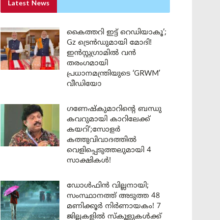
Latest News
കൈത്തറി ഇട്ട് റെഡിയാകൂ’;
Gz ട്രെൻഡുമായി മോദി!
ഇൻസ്റ്റഗ്രാമിൽ വൻ
തരംഗമായി
പ്രധാനമന്ത്രിയുടെ ‘GRWM’
വീഡിയോ
ഗണേഷ്കുമാറിന്റെ ബന്ധു
കവറുമായി കാറിലേക്ക്
കയറി’;സോളർ
കത്തുവിവാദത്തിൽ
വെളിപ്പെടുത്തലുമായി 4
സാക്ഷികൾ!
ഡോൾഫിൻ വില്ലനായി;
സംസ്ഥാനത്ത് അടുത്ത 48
മണിക്കൂർ നിർണായകം! 7
ജില്ലകളിൽ സ്കൂളുകൾക്ക്