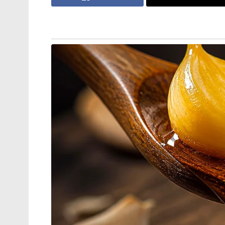
ഊർജ്ജസുരക്ഷ ഉറപ്പാക്കുന്നതിനൊപ്പം ഇന്ത
കൂടുതൽശക്തിപ്പെടുത്താനും ഇരു നേതാക്കള
സഹായിക്കും. 45 ലക്ഷത്തോളം വരുന്ന പ്ര
ചർച്ചയാകും.
യുഎഇക്ക് ശേഷം മെയ് 15 മുതൽ 17 വരെ ന
ഡച്ച് പ്രധാനമന്ത്രി റോബ് ജെറ്റന്റെ ക്ഷണ
വിൻഹെംഅലക്സാണ്ടർ രാജാവുമായും മാക്സി
തുടർന്ന്മെയ് 17-18 തീയതികളിൽ സ്വീഡന
നോർഡിക്രാജ്യങ്ങളുമായുള്ള ബന്ധം സുദൃഢമ