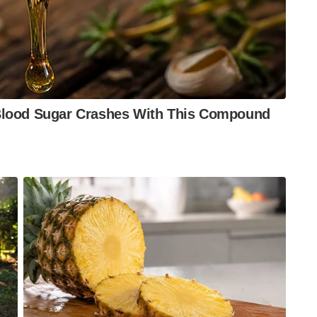
 ഉന്നതതല ചർച്ചകൾ പൂർത്തിയാക്കി 20-ന് മടങ്ങും.
ധീനം ഉറപ്പിക്കുന്ന ഈ യാത്ര, മോദി
ിജയമായിട്ടാണ് വിലയിരുത്തപ്പെടുന്നത്.
റെ സാമ്പത്തിക ഭദ്രതയും അന്താരാഷ്ട്ര പദവിയും
 ഉറപ്പാണ്.