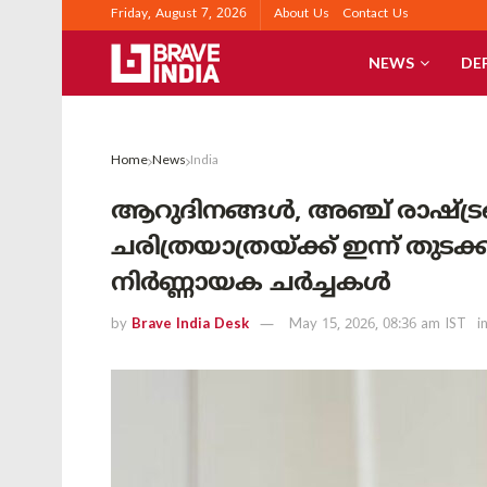
Friday, August 7, 2026
About Us
Contact Us
NEWS
DE
Home
News
India
ആറുദിനങ്ങൾ, അഞ്ച് രാഷ്ട്
ചരിത്രയാത്രയ്ക്ക് ഇന്ന് തുട
നിർണ്ണായക ചർച്ചകൾ
by
Brave India Desk
May 15, 2026, 08:36 am IST
i