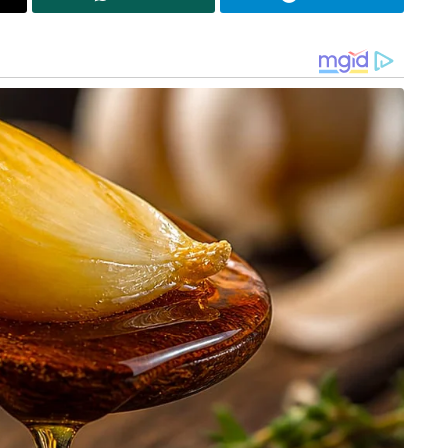
്യാ-യുഎഇ സമഗ്ര തന്ത്രപരമായ പങ്കാളിത്തം
ും തമ്മിലുള്ള വ്യക്തിപരമായ സൗഹൃദം
വാസി ഭാരതീയരുടെ ക്ഷേമവും സന്ദർശനത്തിൽ
െതർലൻഡ്‌സിലാണ് പ്രധാനമന്ത്രിയുടെ സന്ദർശനം.
പ്രകാരം നടത്തുന്ന ഈ സന്ദർശനത്തിൽ
മ രാജ്ഞിയുമായും മോദി കൂടിക്കാഴ്ച നടത്തും.
ിലും 18-19 തീയതികളിൽ നോർവേയിലുമായി
ാക്കും.