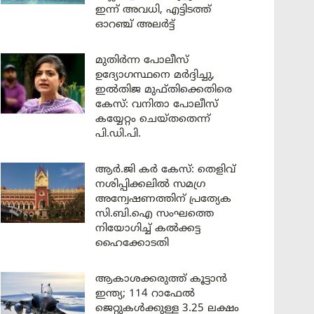
ഇന്ന് അവധി, എട്ടിടത്ത്
ഓറഞ്ച് അലർട്ട്
മുതിർന്ന പോലീസ്
ഉദ്യോഗസ്ഥനെ മർദ്ദിച്ചു,
ഇൽതിജ മുഫ്തിക്കെതിരെ
കേസ്: വനിതാ പോലീസ്
കയ്യേറ്റം ചെയ്തതെന്ന്
പി.ഡി.പി.
ആർ.ജി കർ കേസ്: തെളിവ്
നശിപ്പിക്കലിൽ സമഗ്ര
അന്വേഷണത്തിന് പ്രത്യേക
സി.ബി.ഐ സംഘത്തെ
നിയോഗിച്ച് കൽക്കട്ട
ഹൈക്കോടതി
ആകാശക്കരുത്ത് കൂട്ടാൻ
ഇന്ത്യ; 114 റാഫേൽ
ജെറ്റുകൾക്കുള്ള 3.25 ലക്ഷം