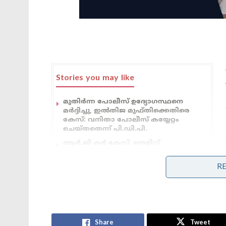
Stories you may like
മുതിർന്ന പോലീസ് ഉദ്യോഗസ്ഥനെ
മർദ്ദിച്ചു, ഇൽതിജ മുഫ്തിക്കെതിരെ
കേസ്: വനിതാ പോലീസ് കയ്യേറ്റം
ചെയ്തതെന്ന് പി.ഡി.പി.
ആർ.ജി കർ കേസ്: തെളിവ്
നശിപ്പിക്കലിൽ സമഗ്ര
അന്വേഷണത്തിന് പ്രത്യേക സി.ബി.ഐ
R
സംഘത്തെ നിയോഗിച്ച് കൽക്കട്ട
ഹൈക്കോടതി
എണ്ണവിലവർദ്ധനവും ഊർജ്ജ പ്രതിസന്ധിയും
Share
Tweet