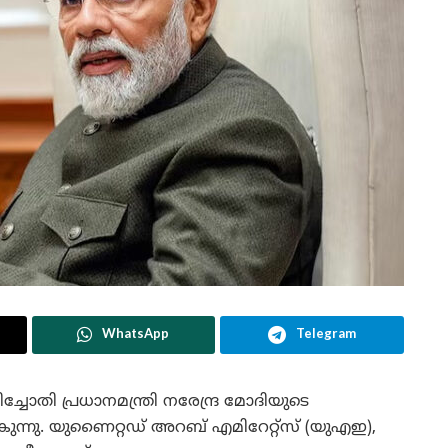
WhatsApp
Telegram
ചോതി പ്രധാനമന്ത്രി നരേന്ദ്ര മോദിയുടെ
കുന്നു. യുണൈറ്റഡ് അറബ് എമിറേറ്റ്സ് (യുഎഇ),