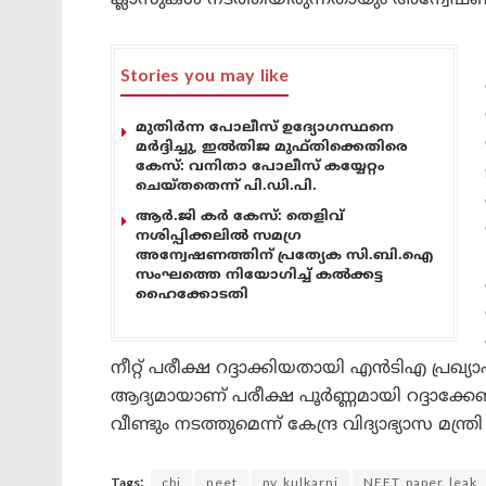
Stories you may like
മുതിർന്ന പോലീസ് ഉദ്യോഗസ്ഥനെ
മർദ്ദിച്ചു, ഇൽതിജ മുഫ്തിക്കെതിരെ
കേസ്: വനിതാ പോലീസ് കയ്യേറ്റം
ചെയ്തതെന്ന് പി.ഡി.പി.
ആർ.ജി കർ കേസ്: തെളിവ്
നശിപ്പിക്കലിൽ സമഗ്ര
അന്വേഷണത്തിന് പ്രത്യേക സി.ബി.ഐ
സംഘത്തെ നിയോഗിച്ച് കൽക്കട്ട
ഹൈക്കോടതി
നീറ്റ് പരീക്ഷ റദ്ദാക്കിയതായി എൻടിഎ പ്രഖ്യാ
ആദ്യമായാണ് പരീക്ഷ പൂർണ്ണമായി റദ്ദാക്കേണ്ടി
വീണ്ടും നടത്തുമെന്ന് കേന്ദ്ര വിദ്യാഭ്യാസ മന്ത്
Tags:
cbi
neet
pv kulkarni
NEET paper leak