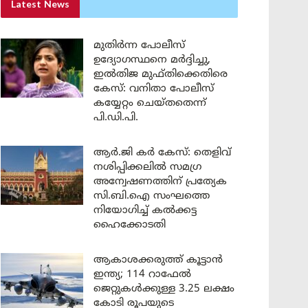
Latest News
മുതിർന്ന പോലീസ്
ഉദ്യോഗസ്ഥനെ മർദ്ദിച്ചു,
ഇൽതിജ മുഫ്തിക്കെതിരെ
കേസ്: വനിതാ പോലീസ്
കയ്യേറ്റം ചെയ്തതെന്ന്
പി.ഡി.പി.
ആർ.ജി കർ കേസ്: തെളിവ്
നശിപ്പിക്കലിൽ സമഗ്ര
അന്വേഷണത്തിന് പ്രത്യേക
സി.ബി.ഐ സംഘത്തെ
നിയോഗിച്ച് കൽക്കട്ട
ഹൈക്കോടതി
ആകാശക്കരുത്ത് കൂട്ടാൻ
ഇന്ത്യ; 114 റാഫേൽ
ജെറ്റുകൾക്കുള്ള 3.25 ലക്ഷം
കോടി രൂപയുടെ