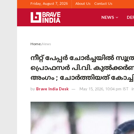
Friday, August 7, 2026
About Us
Contact Us
NEWS
DE
Home
News
നീറ്റ് പേപ്പർ ചോർച്ചയിൽ സൂത്
പ്രൊഫസർ പി.വി. കുൽക്കർണി
അംഗം ; ചോർത്തിയത് കോച്ചിംഗ
by
Brave India Desk
May 15, 2026, 10:04 pm IST
i