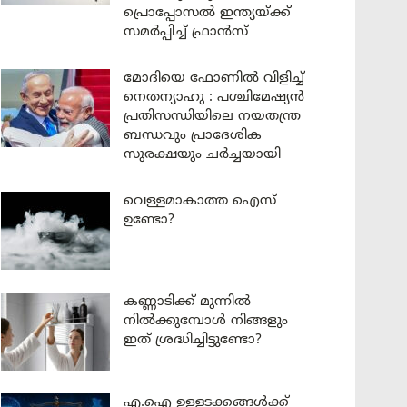
പ്രൊപ്പോസൽ ഇന്ത്യയ്ക്ക്
സമർപ്പിച്ച് ഫ്രാൻസ്
മോദിയെ ഫോണിൽ വിളിച്ച്
നെതന്യാഹു : പശ്ചിമേഷ്യൻ
പ്രതിസന്ധിയിലെ നയതന്ത്ര
ബന്ധവും പ്രാദേശിക
സുരക്ഷയും ചർച്ചയായി
വെള്ളമാകാത്ത ഐസ്
ഉണ്ടോ?
കണ്ണാടിക്ക് മുന്നിൽ
നിൽക്കുമ്പോൾ നിങ്ങളും
ഇത് ശ്രദ്ധിച്ചിട്ടുണ്ടോ?
എ.ഐ ഉള്ളടക്കങ്ങൾക്ക്