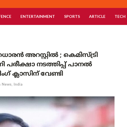
FENCE
ENTERTAINMENT
SPORTS
ARTICLE
TECH
രധാരൻ അറസ്റ്റിൽ ; കെമിസ്ട്രി
 പരീക്ഷാ നടത്തിപ്പ് പാനൽ
് ക്ലാസിന് വേണ്ടി
n
News
,
India