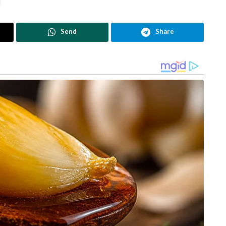
Send
Share