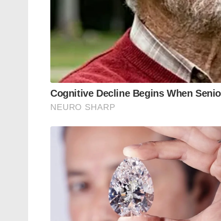
ഈചെമ്പേടുകൾ 1700-കളിൽ ഡച്ച് ഈസ്റ്റ് ഇ
മിഷണറിപ്രവർത്തനങ്ങൾക്കായി ഇന്ത്യയിലെ
എന്നയാളാണ്നെതർലൻഡ്‌സിലേക്ക് കടത്തിയ
സർവകലാശാലയ്ക്ക്കൈമാറുകയായിരുന്നു.
പൈതൃക സമ്പത്ത് തിരികെലഭിക്കാൻ ഇന്ത്യ 
യുനെസ്കോയുടെ ഇടപെടലിനെതുടർന്ന് 20
അംഗീകരിക്കപ്പെടുകയും, ഡച്ച് സർക്ക
പ്രഖ്യാപിച്ചതോടെ കൈമാറ്റത്തിന്വഴിതെളി
നെതർലൻഡ്‌സിലെത്തിയപ്രധാനമന്ത്രി നരേന്
പര്യടനത്തിലെ ഏറ്റവുംശ്രദ്ധേയമായ അധ്യായ
നെതർലൻഡ്‌സ് പര്യടനംപൂർത്തിയാക്കി പ്രധാ
സന്ദർശിക്കും.
Tags:
Chola
Copper Plates
netherlands