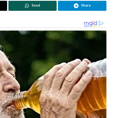
മഹാനായരാജരാജ ചോളൻ ഒന്നാമൻ തമിഴ്‌നാട്ടിലെ
Send
Share
നാഗപട്ടണത്തുള്ള ബുദ്ധവിഹാരത്തിന്
ഗ്രാമങ്ങളിൽനിന്നുള്ള നികുതി വരുമാനം നൽകാം
 ചോളൻ ഒന്നാമൻഔദ്യോഗികമായി ചെമ്പേടുകളിൽ
പേജുകളും 3 ചെറിയ പേജുകളുമടങ്ങുന്ന ഇതിന്
രാജവംശത്തിന്റെരാജകീയ മുദ്രയുള്ള വെങ്കല
പേടുകളിൽ തമിഴ്, സംസ്കൃതം ഭാഷകളിലാണ്
മാരുടെ സാംസ്കാരികഔന്നത്യത്തിന്റെയും കടൽ
യും ജീവിക്കുന്ന തെളിവാണ്ഈ രേഖകൾ.
നി’ൽ പോലും പരാമർശിക്കപ്പെടുന്ന