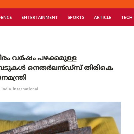
FENCE
ENTERTAINMENT
SPORTS
ARTICLE
TECH
യിരം വർഷം പഴക്കമുള്ള
പേടുകൾ നെതർലൻഡ്‌സ് തിരികെ
നമന്ത്രി
n
India
,
International