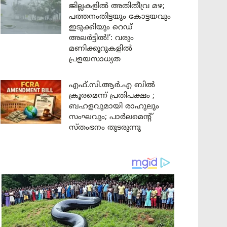
ജില്ലകളിൽ അതിതീവ്ര മഴ;
പത്തനംതിട്ടയും കോട്ടയവും
ഇടുക്കിയും റെഡ്
അലർട്ടിൽ!’: വരും
മണിക്കൂറുകളിൽ
പ്രളയസാധ്യത
എഫ്.സി.ആർ.എ ബിൽ
ക്രൂരമെന്ന് പ്രതിപക്ഷം ;
ബഹളവുമായി രാഹുലും
സംഘവും; പാർലമെന്റ്
സ്തംഭനം തുടരുന്നു