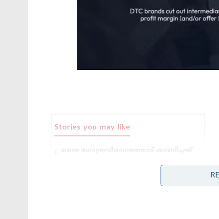
Stories you may like
മമത ഗോത്രവിഭാഗത്തോട് കാണിച്ചത്
വൻ ക്രൂരത; ആദിവാസി താൽപ്പര്യങ്ങൾ
സംരക്ഷിക്കുന്നതിൽ മുൻ ബംഗാൾ
R
സർക്കാരിന് വൻ വീഴ്ച പറ്റിയെന്ന്
സി.എ.ജി റിപ്പോർട്ട്
എഫ്.സി.ആർ.എ ബിൽ ക്രൂരമെന്ന്
പ്രതിപക്ഷം ; ബഹളവുമായി രാഹുലും
സംഘവും; പാർലമെന്റ് സ്തംഭനം