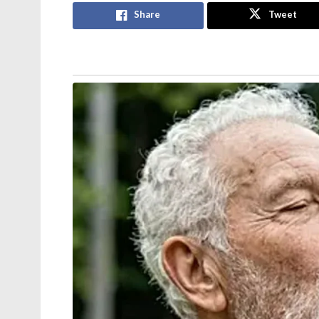
തുടരുന്നു
Share
Tweet
എന്ന് നൽകിയ വാഗ്ദാനം, മകൻ രാജേന്ദ്ര
രേഖപ്പെടുത്തിയതാണ് ഇത്.ആകെ 21 വലിയ 
ഏകദേശം 30 കിലോഗ്രാം തൂക്കമുണ്ട്. ചോള 
വളയത്താൽ കോർത്ത നിലയിലുള്ള ഈ ചെമ്
വിവരങ്ങൾ കൊത്തിവെച്ചിട്ടുള്ളത്. ചോളന്
കടന്നുള്ള വാണിജ്യ-സൗഹൃദ ബന്ധങ്ങളുടെ
തമിഴ് ചരിത്ര നോവലായ ‘പൊന്നിയിൻ സെൽവ