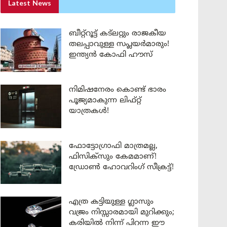
Latest News
ബീറ്റ്‌റൂട്ട് കട്‌ലറ്റും രാജകീയ
തലപ്പാവുള്ള സപ്ലയർമാരും!
ഇന്ത്യൻ കോഫി ഹൗസ്
നിമിഷനേരം കൊണ്ട് ഭാരം
പൂജ്യമാകുന്ന ലിഫ്റ്റ്
യാത്രകൾ!
ഫോട്ടോഗ്രാഫി മാത്രമല്ല,
ഫിസിക്സും കേമമാണ്!
ഡ്രോൺ ഹോവറിംഗ് സീക്രട്ട്!
എത്ര കട്ടിയുള്ള ഗ്ലാസും
വജ്രം നിസ്സാരമായി മുറിക്കും;
കരിയിൽ നിന്ന് പിറന്ന ഈ