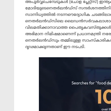
അപൂർവ്വചെമ്പേടുകൾ (ചോള പ്ലേറ്റ്സ്) ഇന്ത്യ
മോദിയുടെനെതർലൻഡ്‌സ് സന്ദർശനത്തിനിടെ ഡച
സാന്നിധ്യത്തിൽ നടന്നഔദ്യോഗിക ചടങ്ങില
നെതർലൻഡ്‌സിലെ ലൈഡൻസർവകലാശാലാ ല
വിലമതിക്കാനാവാത്ത പൈതൃകവസ്തുക്കൾതിര
അഭിമാന നിമിഷമാണെന്ന് പ്രധാനമന്ത്രി നരേന്
നെതർലൻഡ്‌സും തമ്മിലുള്ള സാംസ്കാരിക
ദൃഢമാക്കുന്നതാണ് ഈ നടപടി.