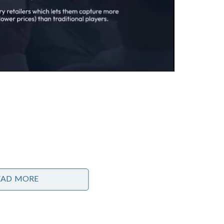
നെതർലൻഡ്‌സിൽ ‘ലൈഡൻ പ്ലേറ്റ്സ്’ എന്നും
EAD MORE
ഇന്ത്യയിൽ ‘ആനൈമംഗലം ചെമ്പേടുകൾ’
എന്നുംഅറിയപ്പെടുന്ന ഇവ തമിഴ് പൈതൃകത്തിന്റെ
ഏറ്റവും വലിയ അടയാളങ്ങളിലൊന്നാണ്.