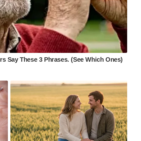
ന്ത്യാ കമ്പനിയുടെ ഭരണകാലത്ത്
ത്തിയ ഫ്ലോറൻഷ്യസ് കാമ്പർ
ത്. പിന്നീട് 1862-ൽ ഇത് ലൈഡൻ
 കഴിഞ്ഞ 14 വർഷമായി (2012 മുതൽ) ഈ
നയതന്ത്ര ശ്രമങ്ങൾ നടത്തിവരികയായിരുന്നു.
23 ഒക്ടോബറിൽ ഇന്ത്യയുടെ അവകാശവാദം
ാർപുതിയ കൊളോണിയൽ പുരാവസ്തു നയം
യുകയുമായിരുന്നു. യുഎഇ സന്ദർശനത്തിന് ശേഷം
ദ്ര മോദിയുടെ അഞ്ച് രാജ്യങ്ങളുടെ യൂറോപ്യൻ
മായി ഈ സാംസ്കാരിക വീണ്ടെടുപ്പ് മാറി.
നമന്ത്രി സ്വീഡൻ, നോർവേ, ഇറ്റലി എന്നീ രാജ്യങ്ങൾ