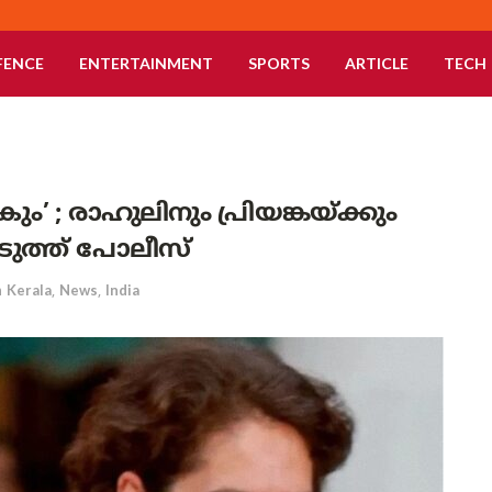
FENCE
ENTERTAINMENT
SPORTS
ARTICLE
TECH
 ; രാഹുലിനും പ്രിയങ്കയ്ക്കും
ുത്ത് പോലീസ്
n
Kerala
,
News
,
India