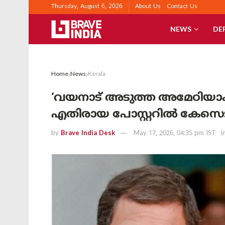
Thursday, August 6, 2026
About Us
Contact Us
NEWS
DE
Home
News
Kerala
‘വയനാട് അടുത്ത അമേഠിയാകും’
എതിരായ പോസ്റ്ററിൽ കേസെട
by
Brave India Desk
May 17, 2026, 04:35 pm IST
i