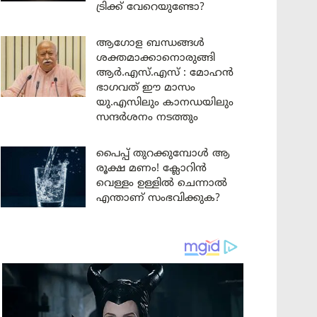
ട്രിക്ക് വേറെയുണ്ടോ?
ആഗോള ബന്ധങ്ങൾ
ശക്തമാക്കാനൊരുങ്ങി
ആർ.എസ്.എസ് : മോഹൻ
ഭാഗവത് ഈ മാസം
യു.എസിലും കാനഡയിലും
സന്ദർശനം നടത്തും
പൈപ്പ് തുറക്കുമ്പോൾ ആ
രൂക്ഷ മണം! ക്ലോറിൻ
വെള്ളം ഉള്ളിൽ ചെന്നാൽ
എന്താണ് സംഭവിക്കുക?