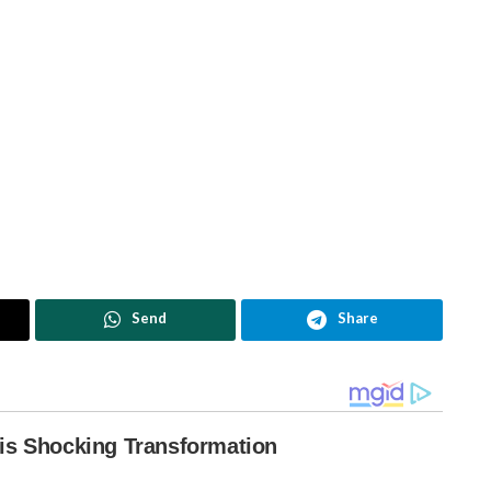
Send
Share