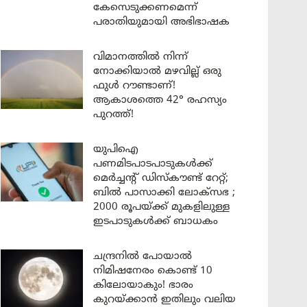
കേസെടുക്കണമെന്ന്
പരാതിയുമായി അഭിഭാഷക
വിമാനത്തിൽ നിന്ന്
നോക്കിയാൽ മഴവില്ല് ഒരു
ഫുൾ റൗണ്ടാണ്!
ആകാശത്തെ 42° രഹസ്യം
പുറത്ത്!
യുപിഐ
പണമിടപാടപാടുകൾക്ക്
മെർച്ചന്റ് ഡിസ്കൗണ്ട് റേറ്റ്;
ബിൽ പാസാക്കി ലോക്സഭ ;
2000 രൂപയ്ക്ക് മുകളിലുള്ള
ഇടപാടുകൾക്ക് ബാധകം
ചന്ദ്രനിൽ പോയാൽ
നിമിഷനേരം കൊണ്ട് 10
കിലോയാകും! ഭാരം
കുറയ്ക്കാൻ ഇതിലും വലിയ