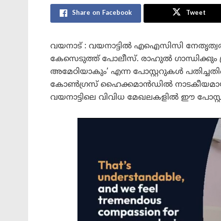
Share on Facebook
Tweet
വയനാട് : വയനാട്ടിൽ എഐസിസി നേതൃത്വത്
കേസെടുത്ത് പോലീസ്. രാഹുൽ ഗാന്ധിക്കും പ
അമേഠിയാകും’ എന്ന പോസ്റ്ററുകൾ പതിച്ചതിന
കോൺഗ്രസ് ഹൈക്കമാൻഡിൽ നാടകീയമായ തർ
വയനാട്ടിലെ വിവിധ മേഖലകളിൽ ഈ പോസ്റ്റർ പ്ര