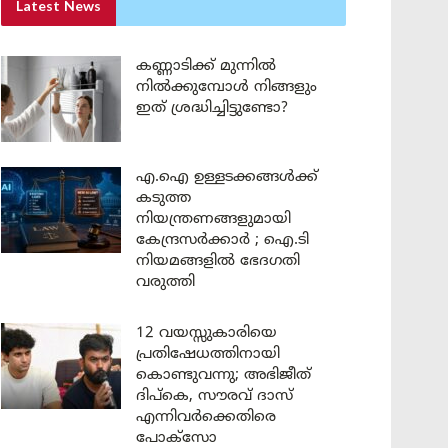
Latest News
കണ്ണാടിക്ക് മുന്നിൽ
നിൽക്കുമ്പോൾ നിങ്ങളും
ഇത് ശ്രദ്ധിച്ചിട്ടുണ്ടോ?
എ.ഐ ഉള്ളടക്കങ്ങൾക്ക്
കടുത്ത
നിയന്ത്രണങ്ങളുമായി
കേന്ദ്രസർക്കാർ ; ഐ.ടി
നിയമങ്ങളിൽ ഭേദഗതി
വരുത്തി
12 വയസ്സുകാരിയെ
പ്രതിഷേധത്തിനായി
കൊണ്ടുവന്നു; അഭിജീത്
ദിപ്കെ, സൗരവ് ദാസ്
എന്നിവർക്കെതിരെ
പോക്സോ