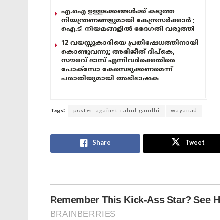
എ.ഐ ഉള്ളടക്കങ്ങൾക്ക് കടുത്ത
നിയന്ത്രണങ്ങളുമായി കേന്ദ്രസർക്കാർ ;
ഐ.ടി നിയമങ്ങളിൽ ഭേദഗതി വരുത്തി
12 വയസ്സുകാരിയെ പ്രതിഷേധത്തിനായി
കൊണ്ടുവന്നു; അഭിജീത് ദിപ്കെ,
സൗരവ് ദാസ് എന്നിവർക്കെതിരെ
പോക്സോ കേസെടുക്കണമെന്ന്
പരാതിയുമായി അഭിഭാഷക
Tags:
poster against rahul gandhi
wayanad
Share
Tweet