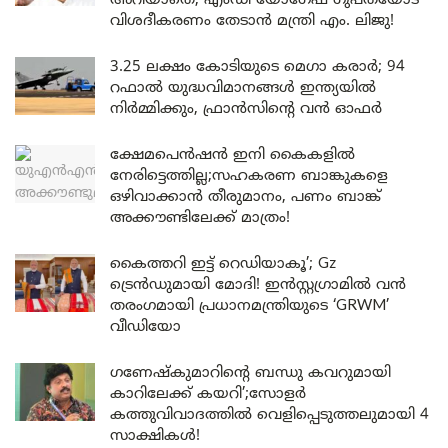
അറിയാതെ, എംഡി യോഗേഷ് ഗുപ്തയോട്
വിശദീകരണം തേടാൻ മന്ത്രി എം. ലിജു!
3.25 ലക്ഷം കോടിയുടെ മെഗാ കരാർ; 94
റഫാൽ യുദ്ധവിമാനങ്ങൾ ഇന്ത്യയിൽ
നിർമ്മിക്കും, ഫ്രാൻസിന്റെ വൻ ഓഫർ
ക്ഷേമപെൻഷൻ ഇനി കൈകളിൽ
നേരിട്ടെത്തില്ല;സഹകരണ ബാങ്കുകളെ
ഒഴിവാക്കാൻ തീരുമാനം, പണം ബാങ്ക്
അക്കൗണ്ടിലേക്ക് മാത്രം!
കൈത്തറി ഇട്ട് റെഡിയാകൂ’; Gz
ട്രെൻഡുമായി മോദി! ഇൻസ്റ്റഗ്രാമിൽ വൻ
തരംഗമായി പ്രധാനമന്ത്രിയുടെ ‘GRWM’
വീഡിയോ
ഗണേഷ്കുമാറിന്റെ ബന്ധു കവറുമായി
കാറിലേക്ക് കയറി’;സോളർ
കത്തുവിവാദത്തിൽ വെളിപ്പെടുത്തലുമായി 4
സാക്ഷികൾ!