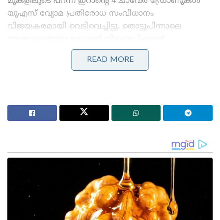
മുകളിലൂടെ പറന്ന ഇറാന്റെ 4 ചാവേർ ഡ്രോണുകൾ
യുഎസ് വ്യോമ പ്രതിരോധ സംവിധാനം
വിജയകരമായി വെടിവെച്ചിട്ടു. തൊട്ടുപിന്നാലെ
അഞ്ചാമതൊരു ഡ്രോൺ വിക്ഷേപിക്കാൻ
തയ്യാറെടുക്കുകയായിരുന്ന ദക്ഷിണ ഇറാന്റെ തുറമുഖ
READ MORE
നഗരമായ ബന്ദർ അബ്ബാസിലെ ഇറാന്റെ ഗ്രൗണ്ട്
കൺട്രോൾ സ്റ്റേഷൻ അമേരിക്കൻ മിസൈലുകൾ
തകർത്തു.
Stories you may like
ബെവ്കോയിൽ വടംവലി; തീരുമാനങ്ങളെടുക്കുന്നത്
വകുപ്പ് അറിയാതെ, എംഡി യോഗേഷ് ഗുപ്തയോട്
വിശദീകരണം തേടാൻ മന്ത്രി എം. ലിജു!
3.25 ലക്ഷം കോടിയുടെ മെഗാ കരാർ; 94 റഫാൽ
യുദ്ധവിമാനങ്ങൾ ഇന്ത്യയിൽ നിർമ്മിക്കും,
ഫ്രാൻസിന്റെ വൻ ഓഫർ