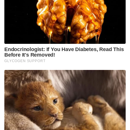
നടപടികൾ പൂർണ്ണമായും പ്രതിരോധപരവും
മേഖലയിലെ സമാധാനം നിലനിർത്താൻ
ലക്ഷ്യമിട്ടുള്ളതുമാണെന്ന് യുഎസ് സൈന്യം
വ്യക്തമാക്കി. കപ്പൽ ഗതാഗത സ്വാതന്ത്ര്യത്തെ
തടസ്സപ്പെടുത്താൻ ആരെയും അനുവദിക്കില്ല എന്നും
യുഎസ് അറിയിച്ചു. അതേസമയം, ഹോർമുസ്
കടലിടുക്കിന്റെ നിയന്ത്രണം ഒരു രാജ്യത്തിനും
വിട്ടുകൊടുക്കില്ലെന്നും, ഒത്തുതീർപ്പിന് ഇറാൻ
തയ്യാറായില്ലെങ്കിൽ സൈനിക നടപടികളിലൂടെ
‘ബാക്കി ജോലി കൂടി പൂർത്തിയാക്കുമെന്നും’ ട്രംപ്
മുന്നറിയിപ്പ് നൽകി.
Tags:
iran
Strait of Hormuz
us attack in bandar abbas
us centcom