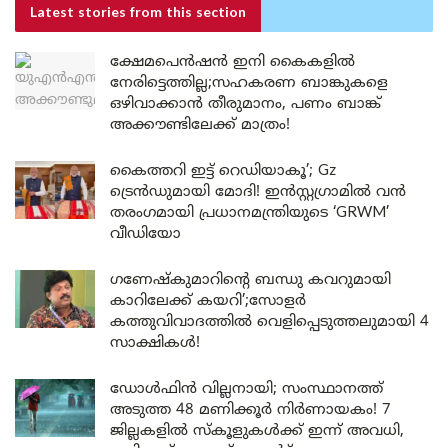
Latest stories
from this section
ക്ഷേമപെൻഷൻ ഇനി കൈകളിൽ
നേരിട്ടെത്തില്ല;സഹകരണ ബാങ്കുകളെ
ഒഴിവാക്കാൻ തീരുമാനം, പണം ബാങ്ക്
അക്കൗണ്ടിലേക്ക് മാത്രം!
കൈത്തറി ഇട്ട് റെഡിയാകൂ’; Gz
ട്രെൻഡുമായി മോദി! ഇൻസ്റ്റഗ്രാമിൽ വൻ
തരംഗമായി പ്രധാനമന്ത്രിയുടെ ‘GRWM’
വീഡിയോ
ഗണേഷ്കുമാറിന്റെ ബന്ധു കവറുമായി
കാറിലേക്ക് കയറി’;സോളർ
കത്തുവിവാദത്തിൽ വെളിപ്പെടുത്തലുമായി 4
സാക്ഷികൾ!
ഡോൾഫിൻ വില്ലനായി; സംസ്ഥാനത്ത്
അടുത്ത 48 മണിക്കൂർ നിർണായകം! 7
ജില്ലകളിൽ സ്കൂളുകൾക്ക് ഇന്ന് അവധി,