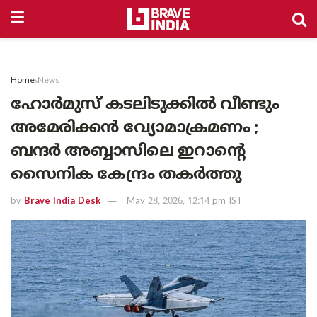
Home
News
ഹോർമുസ് കടലിടുക്കിൽ വീണ്ടും
അമേരിക്കൻ വ്യോമാക്രമണം ;
ബന്ദർ അബ്ബാസിലെ ഇറാന്റെ
സൈനിക കേന്ദ്രം തകർത്തു
by
Brave India Desk
May 28, 2026, 12:14 pm IST