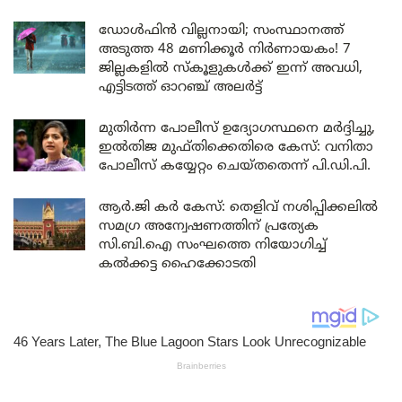
ഡോൾഫിൻ വില്ലനായി; സംസ്ഥാനത്ത്
അടുത്ത 48 മണിക്കൂർ നിർണായകം! 7
ജില്ലകളിൽ സ്കൂളുകൾക്ക് ഇന്ന് അവധി,
എട്ടിടത്ത് ഓറഞ്ച് അലർട്ട്
മുതിർന്ന പോലീസ് ഉദ്യോഗസ്ഥനെ മർദ്ദിച്ചു,
ഇൽതിജ മുഫ്തിക്കെതിരെ കേസ്: വനിതാ
പോലീസ് കയ്യേറ്റം ചെയ്തതെന്ന് പി.ഡി.പി.
ആർ.ജി കർ കേസ്: തെളിവ് നശിപ്പിക്കലിൽ
സമഗ്ര അന്വേഷണത്തിന് പ്രത്യേക
സി.ബി.ഐ സംഘത്തെ നിയോഗിച്ച്
കൽക്കട്ട ഹൈക്കോടതി