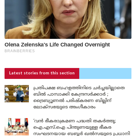
Latest stories
from this section
പ്രതിപക്ഷ ബഹളത്തിനിടെ ചർച്ചയില്ലാതെ
ബിൽ പാസാക്കി കേന്ദ്രസർക്കാർ ;
ട്രൈബ്യൂണൽ പരിഷ്കരണ ബില്ലിന്
ലോക്‌സഭയുടെ അംഗീകാരം
‘വൻ ഭീകരാക്രമണ പദ്ധതി തകർത്തു;
ഐ.എസ്.ഐ പിന്തുണയുള്ള ഭീകര
സംഘടനയായ ബബ്ബർ ഖൽസയുടെ പ്രധാനി