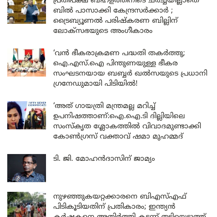
പ്രതിപക്ഷ ബഹളത്തിനിടെ ചർച്ചയില്ലാതെ
ബിൽ പാസാക്കി കേന്ദ്രസർക്കാർ ;
ട്രൈബ്യൂണൽ പരിഷ്കരണ ബില്ലിന്
ലോക്‌സഭയുടെ അംഗീകാരം
‘വൻ ഭീകരാക്രമണ പദ്ധതി തകർത്തു;
ഐ.എസ്.ഐ പിന്തുണയുള്ള ഭീകര
സംഘടനയായ ബബ്ബർ ഖൽസയുടെ പ്രധാനി
ഗ്രനേഡുമായി പിടിയിൽ!
‘അത് ഗായത്രി മന്ത്രമല്ല മറിച്ച്
ഉപനിഷത്താണ്:ഐ.ഐ.ടി ദില്ലിയിലെ
സംസ്കൃത ശ്ലോകത്തിൽ വിവാദമുണ്ടാക്കി
കോൺഗ്രസ് വക്താവ് ഷമാ മുഹമ്മദ്
ടി. ജി. മോഹൻദാസിന് ജാമ്യം
നുഴഞ്ഞുകയറ്റക്കാരനെ ബിഎസ്എഫ്
പിടികൂടിയതിന് പ്രതികാരം; ഇന്ത്യൻ