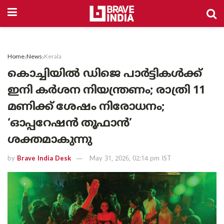
Home
News
Kerala
കൊച്ചിയിൽ ഡിജെ പാർട്ടികൾക്ക്
ഇനി കർശന നിയന്ത്രണം; രാത്രി 11
മണിക്ക് ശേഷം നിരോധനം;
‘ഓപ്പറേഷൻ തൂഫാൻ’
ശക്തമാകുന്നു
by
Brave India Desk
May 31, 2026, 02:14 pm IST