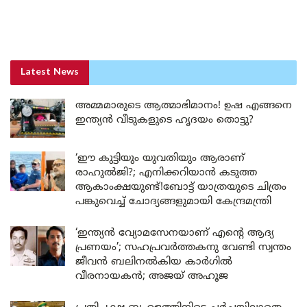
Latest News
അമ്മമാരുടെ ആത്മാഭിമാനം! ഉഷ എങ്ങനെ
ഇന്ത്യൻ വീടുകളുടെ ഹൃദയം തൊട്ടു?
‘ഈ കുട്ടിയും യുവതിയും ആരാണ്
രാഹുൽജി?; എനിക്കറിയാൻ കടുത്ത
ആകാംക്ഷയുണ്ട്!ബോട്ട് യാത്രയുടെ ചിത്രം
പങ്കുവെച്ച് ചോദ്യങ്ങളുമായി കേന്ദ്രമന്ത്രി
‘ഇന്ത്യൻ വ്യോമസേനയാണ് എന്റെ ആദ്യ
പ്രണയം’; സഹപ്രവർത്തകനു വേണ്ടി സ്വന്തം
ജീവൻ ബലിനൽകിയ കാർഗിൽ
വീരനായകൻ; അജയ് അഹൂജ