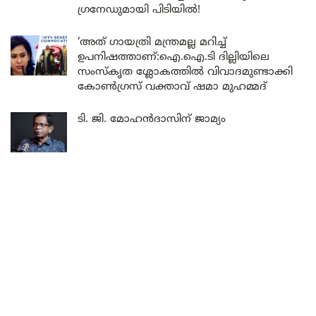
ഗ്രനേഡുമായി പിടിയിൽ!
‘അത് ഗായത്രി മന്ത്രമല്ല മറിച്ച്
ഉപനിഷത്താണ്:ഐ.ഐ.ടി ദില്ലിയിലെ
സംസ്കൃത ശ്ലോകത്തിൽ വിവാദമുണ്ടാക്കി
കോൺഗ്രസ് വക്താവ് ഷമാ മുഹമ്മദ്
ടി. ജി. മോഹൻദാസിന് ജാമ്യം