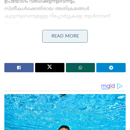
ഉപയോഗം വർധിക്കുന്നുവെന്നും,
സ്ത്രീകൾക്കെതിരായ അതിക്രമങ്ങൾ
കൂടുന്നുവെന്നുമുള്ള റിപ്പോർട്ടുകളെ തുടർന്നാണ്
നടപടി.
READ MORE
Stories you may like
‘ഈ കുട്ടിയും യുവതിയും ആരാണ് രാഹുൽജി?;
എനിക്കറിയാൻ കടുത്ത ആകാംക്ഷയുണ്ട്!ബോട്ട്
യാത്രയുടെ ചിത്രം പങ്കുവെച്ച് ചോദ്യങ്ങളുമായി
കേന്ദ്രമന്ത്രി
‘ഇന്ത്യൻ വ്യോമസേനയാണ് എന്റെ ആദ്യ പ്രണയം’;
സഹപ്രവർത്തകനു വേണ്ടി സ്വന്തം ജീവൻ
ബലിനൽകിയ കാർഗിൽ വീരനായകൻ; അജയ്
അഹൂജ
‘ഓപ്പറേഷൻ തൂഫാൻ’ എന്ന പോലീസ് ദൗത്യത്തിന്റെ
ഭാഗമായാണ് നിയന്ത്രണങ്ങൾ കൂടുതൽ
കർശനമാക്കിയിരിക്കുന്നത്. നേരത്തെ പഞ്ചനക്ഷത്ര