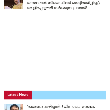
ജനറേഷൻ സിയെ ചിലർ തെറ്റിദ്ധരിപ്പിച്ചു’;
വെളിപ്പെടുത്തി ധർമ്മേന്ദ്ര പ്രധാൻ!
Latest News
‘ഭക്ഷണം കഴിച്ചതിന് പിന്നാലെ മരണം;