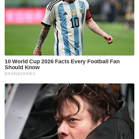
Stories you may like
‘ഭക്ഷണം കഴിച്ചതിന് പിന്നാലെ മരണം;
പാകിസ്താനിൽ ലഷ്കർ കമാൻഡർ കൊല്ലപ്പെട്ടു!’:
അജ്ഞാത തോക്കുധാരികളുടെ പേടിസ്വപ്നത്തിൽ
ഭീകരർ
‘റഷ്യയിൽ നിന്ന് ഇന്ത്യയിലേക്ക് തീവണ്ടി പാത!;
പാകിസ്താനും അഫ്ഗാനിസ്താനും വഴി പുതിയ
റെയിൽ പദ്ധതിയുമായി പുടിന്റെ ഉപപ്രധാനമന്ത്രി!
​റീ-ഇവാലുവേഷൻ പോർട്ടലുമായി ബന്ധപ്പെട്ട് കഴിഞ്ഞ
കുറച്ചു ദിവസങ്ങളായി വലിയ രീതിയിലുള്ള
സാങ്കേതിക പ്രതിസന്ധികളാണ് സിബിഎസ്ഇ
നേരിടുന്നത്. മേയ് 19-ന് പോർട്ടൽ ആരംഭിച്ചതിന്
പിന്നാലെ ഉണ്ടായ സൈബർ ആക്രമണത്തിൽ
പേയ്‌മെന്റ് ഗേറ്റ്‌വേ തകരാറിലായിരുന്നു. പേയ്‌മെന്റ്
സിസ്റ്റത്തിൽ ഹാക്കർമാർ കടന്നുകയറിയതിനെ
തുടർന്ന് ഫീസ് കാണിക്കുന്നതിൽ വൻ അപാകതകൾ