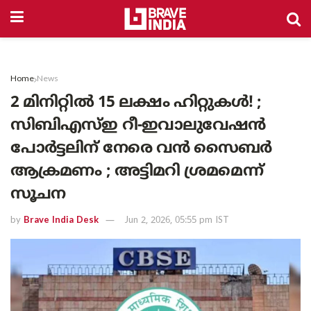
Home
News
2 മിനിറ്റിൽ 15 ലക്ഷം ഹിറ്റുകൾ! ;
സിബിഎസ്ഇ റീ-ഇവാലുവേഷൻ
പോർട്ടലിന് നേരെ വൻ സൈബർ
ആക്രമണം ; അട്ടിമറി ശ്രമമെന്ന്
സൂചന
by
Brave India Desk
Jun 2, 2026, 05:55 pm IST