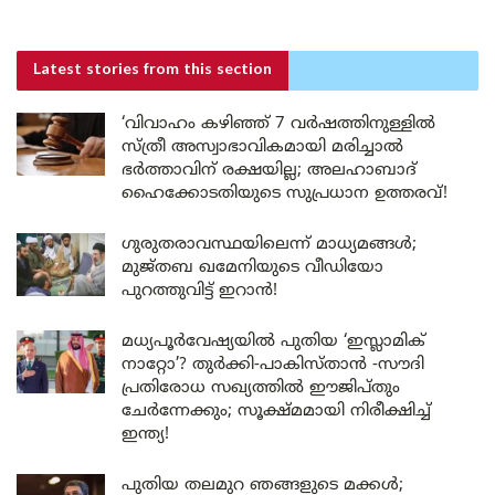
Latest stories
from this section
‘വിവാഹം കഴിഞ്ഞ് 7 വർഷത്തിനുള്ളിൽ
സ്ത്രീ അസ്വാഭാവികമായി മരിച്ചാൽ
ഭർത്താവിന് രക്ഷയില്ല; അലഹാബാദ്
ഹൈക്കോടതിയുടെ സുപ്രധാന ഉത്തരവ്!
ഗുരുതരാവസ്ഥയിലെന്ന് മാധ്യമങ്ങൾ;
മുജ്തബ ഖമേനിയുടെ വീഡിയോ
പുറത്തുവിട്ട് ഇറാൻ!
മധ്യപൂർവേഷ്യയിൽ പുതിയ ‘ഇസ്ലാമിക്
നാറ്റോ’? തുർക്കി-പാകിസ്താൻ -സൗദി
പ്രതിരോധ സഖ്യത്തിൽ ഈജിപ്തും
ചേർന്നേക്കും; സൂക്ഷ്മമായി നിരീക്ഷിച്ച്
ഇന്ത്യ!
പുതിയ തലമുറ ഞങ്ങളുടെ മക്കൾ;