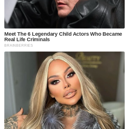
വന്നിരുന്നു. വെറും 1 രൂപ കാണിക്കേണ്ട സ്ഥാനത്ത്
ചില വിദ്യാർത്ഥികൾക്ക് 67,000 മുതൽ 68,000 രൂപ
വരെ ഫീസ് അടയ്ക്കാനുള്ള സന്ദേശമാണ് ലഭിച്ചത്.
ഏകദേശം 50-ഓളം വിദ്യാർത്ഥികളെ ഇത് ബാധിച്ചു.
ഇങ്ങനെ അധിക തുക ഈടാക്കപ്പെട്ട
വിദ്യാർത്ഥികൾക്ക് പണം തിരികെ നൽകുമെന്ന്
സിബിഎസ്ഇ അറിയിച്ചിട്ടുണ്ട്. വിദ്യാർത്ഥികളുടെ മറ്റ്
ഡാറ്റകളൊന്നും ചോർന്നിട്ടില്ലെന്നും അധികൃതർ
വ്യക്തമാക്കി. ഈ പ്രതിസന്ധിയെ തുടർന്ന് മേയ് 26
മുതൽ പോർട്ടൽ താൽക്കാലികമായി
നിർത്തിവെക്കേണ്ടി വന്നിരുന്നു. പിന്നീട് ഐഐടി
മദ്രാസ് , ഐഐടി കാൺപൂർ എന്നിവടങ്ങളിലെ
വിദഗ്ധരെയും ഡിജിറ്റൽ ഇൻഫ്രാസ്ട്രക്ചർ
കോർപ്പറേഷൻ ഓഫ് ഇന്ത്യയെയും ഉൾപ്പെടുത്തി
നടത്തിയ കോഡ് ഓഡിറ്റിംഗിന് ശേഷമാണ് ചൊവ്വാഴ്ച
പോർട്ടൽ വീണ്ടും തുറന്നത്.