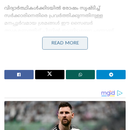
വിദ്യാർത്ഥികൾക്കിടയിൽ രോഷം സൃഷ്ടിച്ച്
സർക്കാരിനെതിരെ പ്രവർത്തിക്കുന്നതിനുള്ള
മനപ്പൂർവമായ ശ്രമങ്ങൾ ഈ സൈബർ
ആക്രമണത്തിന് പിന്നിൽ നടന്നിട്ടുണ്ടോ എന്നാണ്
സംശയിക്കപ്പെടുന്നത്. അതേസമയം,
READ MORE
സൈബർ ആക്രമണങ്ങളുടെ ഒരു വലിയ നിര തന്നെ
ഉണ്ടായെങ്കിലും, പ്രതിരോധ സംവിധാനങ്ങൾ
കൃത്യമായി പ്രവർത്തിച്ചതിനാൽ പോർട്ടലിന്റെ
പ്രവർത്തനം പൂർണ്ണമായി തടസ്സപ്പെട്ടില്ല. ഒരേ സമയം
എണ്ണായിരത്തിലധികം ആളുകളെ ഉൾക്കൊള്ളാൻ
പോർട്ടലിന് നിലവിൽ സാധിക്കുന്നുണ്ട്.
​അപേക്ഷകൾ: ചൊവ്വാഴ്ച വൈകുന്നേരം 3 മണി
വരെയുള്ള കണക്കനുസരിച്ച്
പതിനാറായിരത്തിലധികം വിദ്യാർത്ഥികൾ തങ്ങളുടെ
പുനർനിർണ്ണയത്തിനായുള്ള അപേക്ഷകൾ
വിജയകരമായി സമർപ്പിച്ചു കഴിഞ്ഞു.