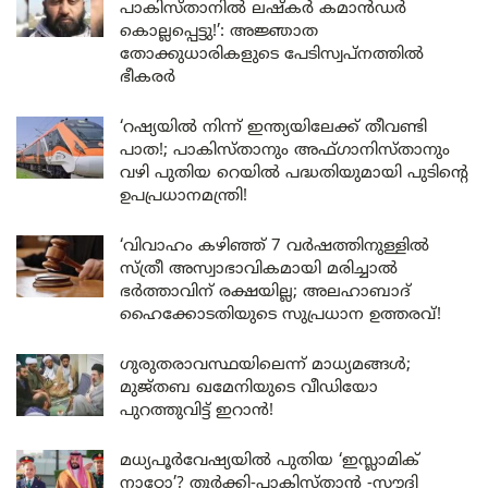
പാകിസ്താനിൽ ലഷ്കർ കമാൻഡർ
കൊല്ലപ്പെട്ടു!’: അജ്ഞാത
തോക്കുധാരികളുടെ പേടിസ്വപ്നത്തിൽ
ഭീകരർ
‘റഷ്യയിൽ നിന്ന് ഇന്ത്യയിലേക്ക് തീവണ്ടി
പാത!; പാകിസ്താനും അഫ്ഗാനിസ്താനും
വഴി പുതിയ റെയിൽ പദ്ധതിയുമായി പുടിന്റെ
ഉപപ്രധാനമന്ത്രി!
‘വിവാഹം കഴിഞ്ഞ് 7 വർഷത്തിനുള്ളിൽ
സ്ത്രീ അസ്വാഭാവികമായി മരിച്ചാൽ
ഭർത്താവിന് രക്ഷയില്ല; അലഹാബാദ്
ഹൈക്കോടതിയുടെ സുപ്രധാന ഉത്തരവ്!
ഗുരുതരാവസ്ഥയിലെന്ന് മാധ്യമങ്ങൾ;
മുജ്തബ ഖമേനിയുടെ വീഡിയോ
പുറത്തുവിട്ട് ഇറാൻ!
മധ്യപൂർവേഷ്യയിൽ പുതിയ ‘ഇസ്ലാമിക്
നാറ്റോ’? തുർക്കി-പാകിസ്താൻ -സൗദി