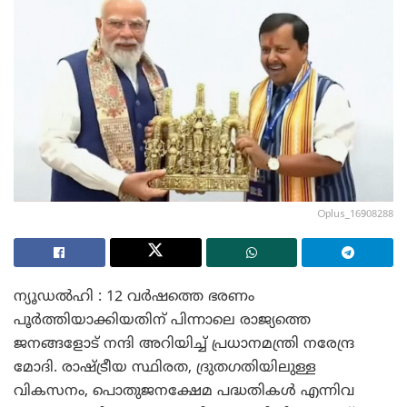
Oplus_16908288
ന്യൂഡൽഹി : 12 വർഷത്തെ ഭരണം
പൂർത്തിയാക്കിയതിന് പിന്നാലെ രാജ്യത്തെ
ജനങ്ങളോട് നന്ദി അറിയിച്ച് പ്രധാനമന്ത്രി നരേന്ദ്ര
മോദി. രാഷ്ട്രീയ സ്ഥിരത, ദ്രുതഗതിയിലുള്ള
വികസനം, പൊതുജനക്ഷേമ പദ്ധതികൾ എന്നിവ