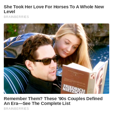
Stories you may like
ബെവ്കോയിൽ വടംവലി; തീരുമാനങ്ങളെടുക്കുന്നത്
വകുപ്പ് അറിയാതെ, എംഡി യോഗേഷ് ഗുപ്തയോട്
വിശദീകരണം തേടാൻ മന്ത്രി എം. ലിജു!
3.25 ലക്ഷം കോടിയുടെ മെഗാ കരാർ; 94 റഫാൽ
യുദ്ധവിമാനങ്ങൾ ഇന്ത്യയിൽ നിർമ്മിക്കും,
ഫ്രാൻസിന്റെ വൻ ഓഫർ
“ഇന്നത്തെ ഈ വിജയം രാജ്യത്തെ ഓരോ
വ്യക്തിയുടെയും സ്വപ്നങ്ങൾ ഒരു ദിവസം
യാഥാർത്ഥ്യമാകുമെന്ന് പറയുന്നു. വികസിത ഇന്ത്യ
എന്ന സ്വപ്നം ഇനി ഒരു പാർട്ടിയുടേതോ
വ്യക്തിയുടെയോ സ്വന്തമല്ല. അത് രാജ്യത്തെ ഓരോ
പൗരന്റെയും സ്വപ്നമായി മാറിയിരിക്കുന്നു. നമ്മുടെ
ജീവിതത്തിലെ ഓരോ നിമിഷവും അതിന്റെ