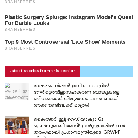
Latest stories
from this section
ക്ഷേമപെൻഷൻ ഇനി കൈകളിൽ
നേരിട്ടെത്തില്ല;സഹകരണ ബാങ്കുകളെ
ഒഴിവാക്കാൻ തീരുമാനം, പണം ബാങ്ക്
അക്കൗണ്ടിലേക്ക് മാത്രം!
കൈത്തറി ഇട്ട് റെഡിയാകൂ’; Gz
ട്രെൻഡുമായി മോദി! ഇൻസ്റ്റഗ്രാമിൽ വൻ
തരംഗമായി പ്രധാനമന്ത്രിയുടെ ‘GRWM’