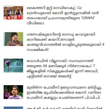
കൈത്തറി ഇട്ട് റെഡിയാകൂ’; Gz
ട്രെൻഡുമായി മോദി! ഇൻസ്റ്റഗ്രാമിൽ വൻ
തരംഗമായി പ്രധാനമന്ത്രിയുടെ ‘GRWM’
വീഡിയോ
ഗണേഷ്കുമാറിന്റെ ബന്ധു കവറുമായി
കാറിലേക്ക് കയറി’;സോളർ
കത്തുവിവാദത്തിൽ വെളിപ്പെടുത്തലുമായി 4
സാക്ഷികൾ!
ഡോൾഫിൻ വില്ലനായി; സംസ്ഥാനത്ത്
അടുത്ത 48 മണിക്കൂർ നിർണായകം! 7
ജില്ലകളിൽ സ്കൂളുകൾക്ക് ഇന്ന് അവധി,
എട്ടിടത്ത് ഓറഞ്ച് അലർട്ട്
മുതിർന്ന പോലീസ് ഉദ്യോഗസ്ഥനെ മർദ്ദിച്ചു,
ഇൽതിജ മുഫ്തിക്കെതിരെ കേസ്: വനിതാ
പോലീസ് കയ്യേറ്റം ചെയ്തതെന്ന് പി.ഡി.പി.