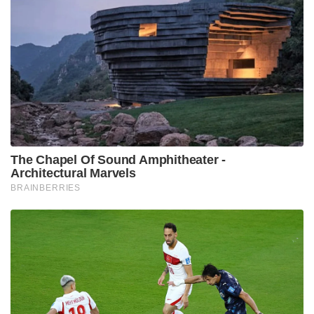
എടുത്തിട്ടുണ്ട്, ” എന്നും പ്രധാനമന്ത്രി ഭാരത്
മണ്ഡപത്തിൽ നടത്തിയ പ്രസംഗത്തിൽ വ്യക്തമാക്കി.
Tags:
bharat mandap Modi speech
NDA meeting
Narendra Modi
pm modi