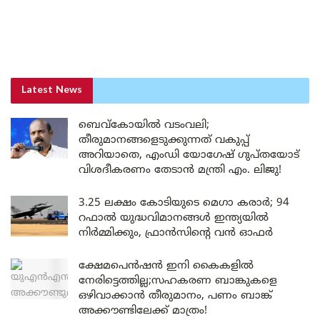
Latest News
ബെവ്കോയിൽ വടംവലി;
തീരുമാനങ്ങളെടുക്കുന്നത് വകുപ്പ്
അറിയാതെ, എംഡി യോഗേഷ് ഗുപ്തയോട്
വിശദീകരണം തേടാൻ മന്ത്രി എം. ലിജു!
3.25 ലക്ഷം കോടിയുടെ മെഗാ കരാർ; 94
റഫാൽ യുദ്ധവിമാനങ്ങൾ ഇന്ത്യയിൽ
നിർമ്മിക്കും, ഫ്രാൻസിന്റെ വൻ ഓഫർ
ക്ഷേമപെൻഷൻ ഇനി കൈകളിൽ
നേരിട്ടെത്തില്ല;സഹകരണ ബാങ്കുകളെ
ഒഴിവാക്കാൻ തീരുമാനം, പണം ബാങ്ക്
അക്കൗണ്ടിലേക്ക് മാത്രം!