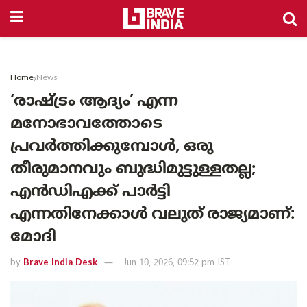
Home
News
‘രാഷ്ട്രം ആദ്യം’ എന്ന
മനോഭാവത്തോടെ
പ്രവർത്തിക്കുമ്പോൾ, ഒരു
തീരുമാനവും ബുദ്ധിമുട്ടുള്ളതല്ല;
എൻഡിഎക്ക് പാർട്ടി
എന്നതിനേക്കാൾ വലുത് രാജ്യമാണ്:
മോദി
by
Brave India Desk
Jun 10, 2026, 09:52 pm IST