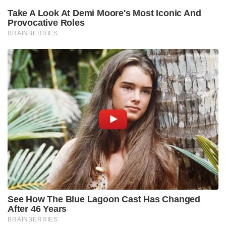
പ്രവർത്തനങ്ങൾക്ക് സാക്ഷ്യം വഹിക്കുന്നു, അതിന്റെ
നിർണായക കഴിവുകൾ പരീക്ഷിക്കുകയും ചെയ്യുന്നു.
ഞാൻ ജനങ്ങളോട് എന്റെ നന്ദി അറിയിക്കുന്നു. 2014
ൽ എൻ‌ഡി‌എ വിജയിച്ചപ്പോൾ,
സാധാരണക്കാർക്കിടയിൽ ഒരു പുതിയ പ്രതീക്ഷ
ഉയർന്നുവന്നിട്ടുണ്ടെന്ന് ഞാൻ പറഞ്ഞു. ഈ പ്രതീക്ഷ
സംരക്ഷിക്കേണ്ടത് നമ്മുടെ ഉത്തരവാദിത്തമായിരുന്നു.
കോൺഗ്രസിന്റെ വഞ്ചനയ്ക്ക് ശേഷം രാജ്യത്തെ
ജനങ്ങൾ അവരുടെ വിശ്വാസം നമ്മിൽ ഏൽപ്പിച്ചു.
2014 ലെ ഉദയസൂര്യൻ ഇന്ന് പുതിയ
ആത്മവിശ്വാസത്തിന്റെ ഒരു കിരണമായി
മാറിയിരിക്കുന്നു. ശരിയായ ഉദ്ദേശ്യങ്ങളോടെ ഒരു
ഗവൺമെന്റ് നയിക്കപ്പെടുമ്പോൾ, ദ്രുതഗതിയിലുള്ള
വികസനം സംഭവിക്കുമെന്ന് ഇന്ത്യയിലെ ജനങ്ങൾ
നേരിട്ട് കണ്ടിട്ടുണ്ട്. എൻ‌ഡി‌എ സർക്കാരിന്റെ ഈ 12
വർഷത്തിനുള്ളിൽ 250 ദശലക്ഷത്തിലധികം
ആളുകളെ ദാരിദ്ര്യത്തിൽ നിന്ന് മോചിപ്പിച്ചത് നമ്മുടെ
നയങ്ങൾ ശരിയാണെന്ന് തെളിയിക്കുന്നു,”