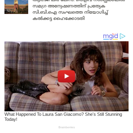
ആർ.ജി കർ കേസ്: തെളിവ് നശിപ്പിക്കലിൽ
സമഗ്ര അന്വേഷണത്തിന് പ്രത്യേക
സി.ബി.ഐ സംഘത്തെ നിയോഗിച്ച്
കൽക്കട്ട ഹൈക്കോടതി