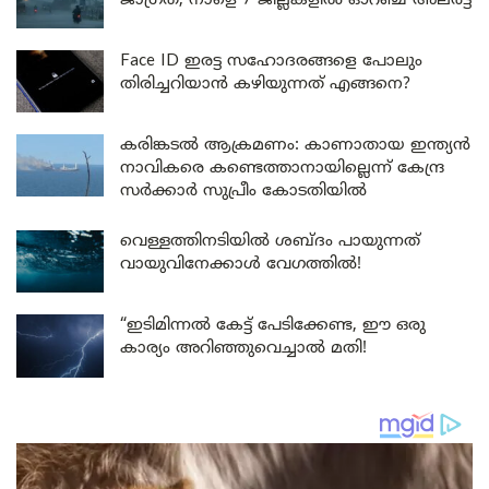
ജാഗ്രത, നാളെ 7 ജില്ലകളിൽ ഓറഞ്ച് അലർട്ട്
Face ID ഇരട്ട സഹോദരങ്ങളെ പോലും
തിരിച്ചറിയാൻ കഴിയുന്നത് എങ്ങനെ?
കരിങ്കടൽ ആക്രമണം: കാണാതായ ഇന്ത്യൻ
നാവികരെ കണ്ടെത്താനായില്ലെന്ന് കേന്ദ്ര
സർക്കാർ സുപ്രീം കോടതിയിൽ
വെള്ളത്തിനടിയിൽ ശബ്ദം പായുന്നത്
വായുവിനേക്കാൾ വേഗത്തിൽ!
“ഇടിമിന്നൽ കേട്ട് പേടിക്കേണ്ട, ഈ ഒരു
കാര്യം അറിഞ്ഞുവെച്ചാൽ മതി!