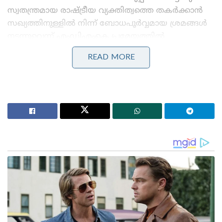
സ്വതന്ത്രമായ രാഷ്ട്രീയ വ്യക്തിത്വത്തെ തകർക്കാൻ
സഖ്യത്തിനുള്ളിൽ നിന്ന് ബോധപൂർവ്വമായ ശ്രമങ്ങൾ
നടന്നുവെന്ന് എംഡിഎംകെ പ്രമേയത്തിൽ
ആരോപിച്ചു. പാർട്ടിയുടെ രണ്ട് എം.എൽ.എമാരായ
READ MORE
ടി.എം. രാജേന്ദ്രൻ, സെന്തിൽ സെൽവൻ എന്നിവരെ
ഡിഎംകെയുടെ ‘ഉദയസൂര്യൻ’ ചിഹ്നത്തിൽ
മത്സരിപ്പിച്ചതിനെതിരെ അണികൾക്കിടയിൽ കടുത്ത
അമർഷമുണ്ടായിരുന്നു.
Stories you may like
ജപ്പാന്റെ എഫ്-2 പോർവിമാനങ്ങൾ ആദ്യമായി
ഇന്ത്യയിലേക്ക് ; ഇന്തോ-പസഫിക്കിൽ പ്രതിരോധ
സഹകരണം ശക്തമാക്കാൻ തീരുമാനം
തീവ്രവാദ പ്രചാരണത്തിനെതിരെ ശക്തമായ
നടപടികളുമായി ഫഡ്നാവിസ് ; തീവ്രനിലപാടുള്ള 114
പ്രസിദ്ധീകരണങ്ങൾ നിരോധിച്ച് മഹാരാഷ്ട്ര സർക്കാർ