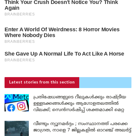
Latest stories
from this section
പ്രതിഷേധങ്ങളുടെ റീലുകൾക്കും രാഷ്ട്രീയ
ഉള്ളടക്കങ്ങൾക്കും ആഗോളതലത്തിൽ
വിലക്ക്; സെൻസർഷിപ്പ് ശക്തമാക്കി മെറ്റ
വീണ്ടും ന്യൂനമർദ്ദം ; സംസ്ഥാനത്ത് പരക്കെ
ജാഗ്രത, നാളെ 7 ജില്ലകളിൽ ഓറഞ്ച് അലർട്ട്