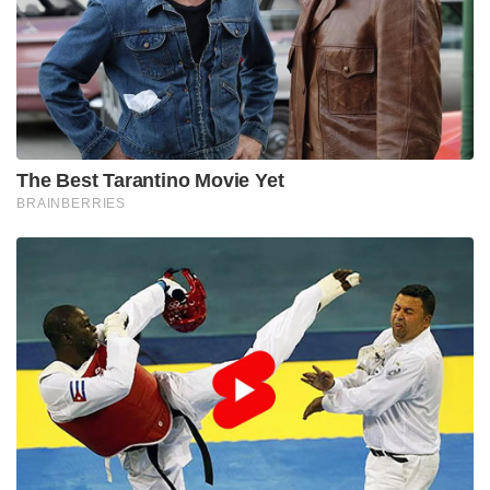
​”കഴിഞ്ഞ 9 വർഷമായി ദ്രാവിഡ പ്രസ്ഥാനത്തെയും
ഡി.എം.കെ നേതൃത്വത്തെയും ഞങ്ങൾ പിന്തുണച്ചു.
എന്നാൽ ആത്മാഭിമാനവും അന്തസ്സും
പണയപ്പെടുത്തിയാണ് മുന്നണിയിൽ തുടർന്നത്.
ചെറുകക്ഷികളെ അവഗണിക്കുന്ന സമീപനമാണ്
അവിടെയുള്ളത്,” എന്ന് എം.ഡി.എം.കെ ജനറൽ
സെക്രട്ടറി വൈകോ വ്യക്തമാക്കി.
Tags:
mk stalin
vaiko
mdmk
tamilnadu
dmk