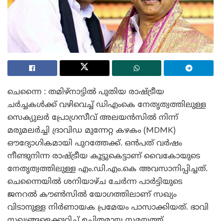
ചെന്നൈ : തമിഴ്‌നാട്ടിൽ പുതിയ രാഷ്ട്രീയ
ചർച്ചകൾക്ക് വഴിവെച്ച് ഡിഎംകെ നേതൃത്വത്തിലുള്ള
സെക്യുലർ പ്രോഗ്രസീവ് അലയൻസിൽ നിന്ന്
മരുമലർച്ചി ദ്രാവിഡ മുന്നേറ്റ കഴകം (MDMK)
ഔദ്യോഗികമായി പുറത്തേക്ക്. ഒൻപത് വർഷം
നീണ്ടുനിന്ന രാഷ്ട്രീയ കൂട്ടുകെട്ടാണ് വൈകോയുടെ
നേതൃത്വത്തിലുള്ള എം.ഡി.എം.കെ അവസാനിപ്പിച്ചത്.
ചെന്നൈയിൽ ശനിയാഴ്ച ചേർന്ന പാർട്ടിയുടെ
ജനറൽ കൗൺസിൽ യോഗത്തിലാണ് സഖ്യം
വിടാനുള്ള നിർണായക പ്രമേയം പാസാക്കിയത്. ഭാവി
സഖ്യങ്ങളെക്കുറിച്ച് ഉചിതമായ സമയത്ത്