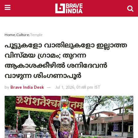
Home
Culture
Temple
പൂട്ടുകളോ വാതിലുകളോ ഇല്ലാത്ത
വിസ്മയ ഗ്രാമം; തുറന്ന
ആകാശക്കീഴിൽ ശനിദേവൻ
വാഴുന്ന ശിംഗണാപൂർ
by
Brave India Desk
Jul 1, 2026, 01:48 pm IST