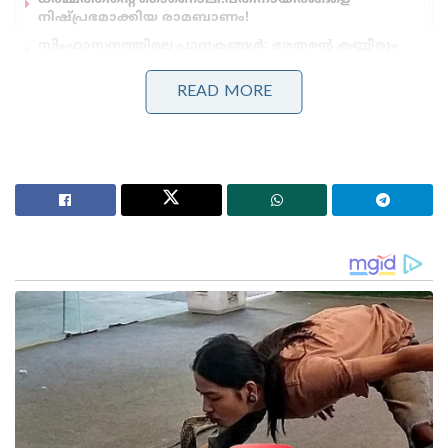
നിഷ്പ്രഭമാക്കിയ രാമബാണം!
സിംഹാസനത്തിലെ പാദുകങ്ങൾ: ഭരതന്റെ കണ്ണീരും
രാമന്റെ വാക്കും
READ MORE
നൂറ്റാണ്ടുകൾക്ക് മുൻപ് ഗ്രാമത്തിലുണ്ടായ ഒരു വലിയ
പ്രളയത്തിന് ശേഷമാണ് പ്രകൃതിദത്തമായ ആ
കറുത്ത ശില അവിടുത്തെ മനുഷ്യർക്ക് ലഭിക്കുന്നത്.
ഒരു ദിവ്യ വെളിപാടിലൂടെ അത് സാക്ഷാൽ
ശനിദേവന്റെ സ്വയംഭൂവായ രൂപമാണെന്ന്
തിരിച്ചറിഞ്ഞ ഗ്രാമീണർ, ഭഗവാനെ ആ മണ്ണിൽ
പ്രതിഷ്ഠിച്ചു. ഭാരതത്തിലെ ശാക്തേയ-ശൈവ
പാരമ്പര്യങ്ങളിൽ ശനി ആരാധനയുടെ ഏറ്റവും വലിയ
കേന്ദ്രമായാണ് ഇന്ന് ഈ പുണ്യകേന്ദ്രം
അറിയപ്പെടുന്നത്. കർമ്മഫലങ്ങളുടെയും
അച്ചടക്കത്തിന്റെയും നീതിയുടെയും ദേവനായ
ശനിഭഗവാന്റെ കോപത്തിൽ നിന്നും ദോഷങ്ങളിൽ
നിന്നും മുക്തി നേടാനും, തങ്ങളുടെ ജീവിതത്തിലെ