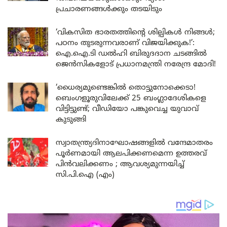
പ്രചാരണങ്ങൾക്കും തടയിടും
‘വികസിത ഭാരതത്തിന്റെ ശില്പികൾ നിങ്ങൾ;
പഠനം തുടരുന്നവരാണ് വിജയിക്കുക!’:
ഐ.ഐ.ടി ഡൽഹി ബിരുദദാന ചടങ്ങിൽ
ജെൻസികളോട് പ്രധാനമന്ത്രി നരേന്ദ്ര മോദി!
‘ധൈര്യമുണ്ടെങ്കിൽ തൊട്ടുനോക്കെടാ!
ബെംഗളൂരുവിലേക്ക് 25 ബംഗ്ലാദേശികളെ
വിട്ടിട്ടുണ്ട്; വീഡിയോ പങ്കുവെച്ച യുവാവ്
കുടുങ്ങി
സ്വാതന്ത്ര്യദിനാഘോഷങ്ങളിൽ വന്ദേമാതരം
പൂർണമായി ആലപിക്കണമെന്ന ഉത്തരവ്
പിൻവലിക്കണം ; ആവശ്യമുന്നയിച്ച്
സി.പി.ഐ (എം)