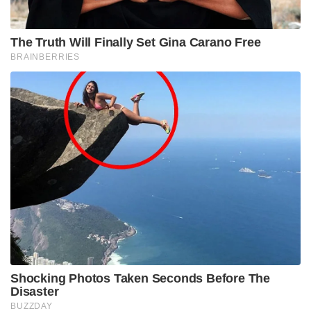
കാലത്തിനനുസരിച്ച് ഭക്തരുടെ തിരക്ക് നിയന്ത്രിക്കാൻ
ക്ഷേത്രസമുച്ചയം ഇന്ന് ഏറെ മാറിയിട്ടുണ്ടെങ്കിലും,
അതിന്റെ പൗരാണികമായ പവിത്രതയ്ക്ക് ഇന്നും ഒരു
കോട്ടവും തട്ടിയിട്ടില്ല.
ഈ ഗ്രാമത്തിന്റെ ഏറ്റവും വലിയ സവിശേഷത
ഇവിടുത്തെ മനുഷ്യരുടെ ജീവിതരീതി തന്നെയാണ്.
ശനിദേവൻ തങ്ങളെ കാത്തുരക്ഷിക്കുന്നുണ്ടെന്ന
വിശ്വാസത്താൽ ഇവിടുത്തെ വീടുകൾക്കൊന്നും
വാതിലുകൾ പോലുമില്ലായിരുന്നു. കാലത്തിന്റെ
വളർച്ചയിലും ആധുനിക സുരക്ഷാക്രമീകരണങ്ങളുടെ
വരവിലും ഗ്രാമം മാറിയിട്ടുണ്ടെങ്കിലും, ഈ പാരമ്പര്യം
ശിംഗണാപൂരിന്റെ സാംസ്കാരിക വ്യക്തിത്വമായി
ഇന്നും ജനമനസ്സുകളിൽ ജീവിക്കുന്നു.
മഹാരാഷ്ട്രയിലെ അഹമ്മദ്‌നഗർ (അഹില്യാനഗർ)
ജില്ലയിൽ സ്ഥിതിചെയ്യുന്ന ഈ പുണ്യകേന്ദ്രം,
പ്രദേശത്തെ മറ്റ് പ്രമുഖ തീർത്ഥാടന കേന്ദ്രങ്ങളുമായി
ബന്ധിപ്പിക്കുന്ന പ്രധാന ആത്മീയ വഴിയിലാണ്.