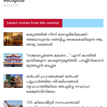
Latest stories
from this section
മകുടത്തിൽ നിന്ന് മരവുരിയിലേക്ക്::
അയോധ്യയെ ഞെട്ടിച്ച കൈകേയിയുടെ ആ
രണ്ടു വരങ്ങൾ!
“സങ്കടപ്പെടേണ്ട മകനേ…” എന്ന് കാതിൽ
മന്ത്രിക്കുന്ന കാരുണ്യമൂർത്തി; പറശ്ശിനിക്കടവ്
മുത്തപ്പൻ മടപ്പുര
ഒൻപത് ഗ്രഹങ്ങൾക്ക് ഒൻപത്
പട്ടുചാർത്തിയ ശിവലിംഗങ്ങൾ;
ഗുവാഹത്തിയിലെ അപൂർവ്വ നവഗ്രഹ
ക്ഷേത്രവിസ്മയം
105 കിലോമീറ്റർ നഗ്നപാദരായി