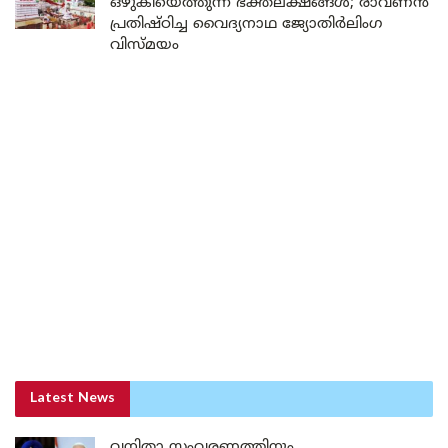
ഒഴുകിയെത്തുന്ന ഭക്തലക്ഷങ്ങൾ; രാവണൻ
പ്രതിഷ്ഠിച്ച വൈദ്യനാഥ ജ്യോതിർലിംഗ
വിസ്മയം
Latest News
വനിതാ സംവരണത്തിനും