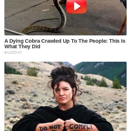
കഷ്ടപ്പാടുകൾക്ക് പരിഹാരം തേടാനും വർഷംതോറും
ദശലക്ഷക്കണക്കിന് ഭക്തരാണ് ഈ സന്നിധിയിലേക്ക്
ഒഴുകിയെത്തുന്നത്.
പരമ്പരാഗതമായ ക്ഷേത്രഗോപുരങ്ങളോ കരിങ്കൽ
ഭിത്തികളോ ഇവിടുത്തെ ശ്രീകോവിലിനില്ല. വെയിലും
മഴയും മഞ്ഞും നേരിട്ടേൽക്കുന്ന ഒരു തുറന്ന
തറയിലാണ് ഭഗവാന്റെ വിശുദ്ധമായ കരിങ്കൽ ശില
സ്ഥിതിചെയ്യുന്നത്. പ്രകൃതിയുടെ മാറ്റങ്ങളെല്ലാം
നേരിട്ടറിഞ്ഞ്, പ്രപഞ്ചത്തോട് നേരിട്ട് സംവദിക്കുന്ന
ഭഗവാന്റെ ഈ രൂപത്തിന് മുന്നിൽ നിൽക്കുമ്പോൾ
ഉള്ളിലൊരു പരമമായ ആത്മീയ ഭയം വന്നുനിറയും.
ഭക്തർ ഭക്തിയോടെ സമർപ്പിക്കുന്ന എള്ളെണ്ണയും,
കറുത്ത എള്ളും, നീലപ്പൂക്കളും പ്രാർത്ഥനകളും
ഭഗവാന്റെ പാദങ്ങളിൽ അർപ്പിക്കുമ്പോൾ ഉള്ളിലെ
കറുത്ത ചിന്തകളെല്ലാം ഒടുങ്ങി മനസ്സ്
ശുദ്ധമാകുന്നതായി അനുഭവപ്പെടും.