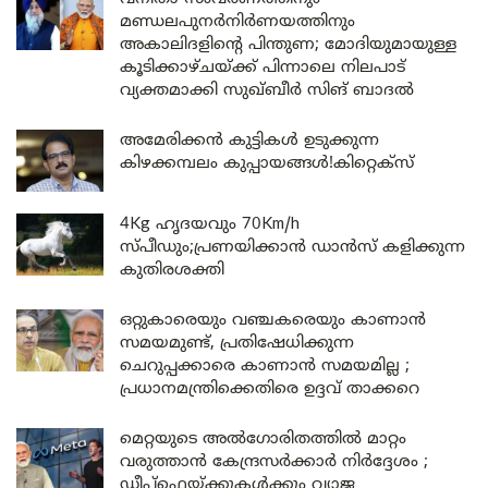
മണ്ഡലപുനർനിർണയത്തിനും
അകാലിദളിന്റെ പിന്തുണ; മോദിയുമായുള്ള
കൂടിക്കാഴ്ചയ്ക്ക് പിന്നാലെ നിലപാട്
വ്യക്തമാക്കി സുഖ്ബീർ സിങ് ബാദൽ
അമേരിക്കൻ കുട്ടികൾ ഉടുക്കുന്ന
കിഴക്കമ്പലം കുപ്പായങ്ങൾ!കിറ്റെക്സ്
4Kg ഹൃദയവും 70Km/h
സ്പീഡും;പ്രണയിക്കാൻ ഡാൻസ് കളിക്കുന്ന
കുതിരശക്തി
ഒറ്റുകാരെയും വഞ്ചകരെയും കാണാൻ
സമയമുണ്ട്, പ്രതിഷേധിക്കുന്ന
ചെറുപ്പക്കാരെ കാണാൻ സമയമില്ല ;
പ്രധാനമന്ത്രിക്കെതിരെ ഉദ്ദവ് താക്കറെ
മെറ്റയുടെ അൽഗോരിതത്തിൽ മാറ്റം
വരുത്താൻ കേന്ദ്രസർക്കാർ നിർദ്ദേശം ;
ഡീപ്‌ഫെയ്ക്കുകൾക്കും വ്യാജ