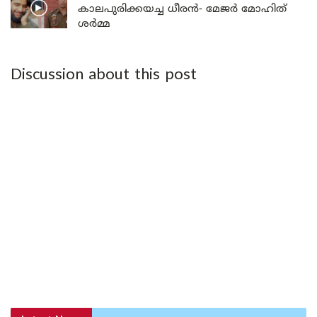
കാലപുരിക്കയച്ച ധീരൻ- മേജർ മോഹിത്
ശർമ്മ
Discussion about this post