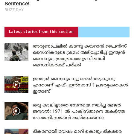
Latest stories
from this section
അരുണാചലിൽ കടന്നു കയറാൻ ചൈനീസ്
സൈനികരുടെ ശ്രമം; അടിച്ചോടിച്ച് ഇന്ത്യൻ
സൈന്യം ; ഇരുഭാഗത്തും നിരവധി
സൈനികർക്ക് പരിക്ക്
ഇന്ത്യൻ സൈന്യം ന്യൂ ജെൻ ആകുന്നു-
എന്താണ് എഫ്- ഇൻസാസ് ? പ്രത്യേകതകൾ
ഇതാണ്
ഒരു കാലില്ലാതെ സേനയെ നയിച്ച മേജർ
ജനറൽ; 1971 ൽ പാകിസ്താനെ തകർത്ത
പോരാളി; ഇയാൻ കാർഡോസോ
ഭീകരനായി വേഷം മാറി കൊടും ഭീകരരെ