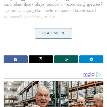
പൊസിഷനിംഗ് സിസ്റ്റം, ഡ്രോൺ, സാറ്റലൈറ്റ് ഇമേജറി
തുടങ്ങിയ ആധുനിക സർവേ സാങ്കേതികവിദ്യകൾ
ഉപയോഗിച്ചായിരുന്നു സർവ്വെ.
Stories you may like
READ MORE
അന്ന് ഫ്രാൻസ് സാങ്കേതികവിദ്യ നിഷേധിച്ചു, ഇന്ന്
ലോകത്തെ വിറപ്പിക്കുന്ന ‘വിരൂപാക്ഷ’ റഡാറുമായി
ഡിആർഡിഒ;നെഞ്ചിടിപ്പ് കൂട്ടുന്ന തദ്ദേശീയ വിപ്ലവം
ആത്മ നിർഭർ സമുദ്ര പ്രതാപ് ; കോസ്റ്റ് ഗാർഡ്
തദ്ദേശീയമായി നിർമിച്ച മലിനീകരണ നിയന്ത്രണ
കപ്പൽ കമ്മീഷൻ ചെയ്ത് പ്രതിരോധ മന്ത്രി
ആദ്യമായി, രാജസ്ഥാനിലെ ലക്ഷക്കണക്കിന് ഏക്കർ
പ്രതിരോധ ഭൂമിയുടെ സർവേയ്‌ക്കായി ഡ്രോൺ
ഇമേജറി അടിസ്ഥാനമാക്കിയുള്ള സർവേ
സാങ്കേതികവിദ്യ ഉപയോഗിച്ചു. ആഴ്ചകൾക്കുള്ളിൽ