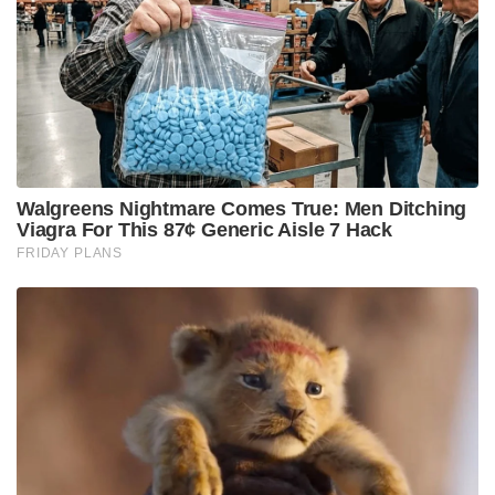
സർവേയർ ജനറലിന്റെ സഹായത്തോടെ പ്രദേശം
മുഴുവനും സർവേ ചെയ്തു – മന്ത്രാലയം വ്യക്തമാക്കി.
ഭാഭാ ആറ്റോമിക് റിസർച്ച് സെന്ററുമായി (BARC)
സഹകരിച്ച് ഡിജിറ്റൽ എലവേഷൻ മോഡൽ
ഉപയോഗിച്ച് മലയോര മേഖലയിലെ പ്രതിരോധ
ഭൂമിയുടെ മികച്ച ദൃശ്യവൽക്കരണത്തിനുള്ള 3D
മോഡലിംഗ് ടെക്നിക്കുകളും
അവതരിപ്പിച്ചിട്ടുണ്ട്.പ്രതിരോധ മന്ത്രാലയത്തിന്
കീഴിൽ പ്രവർത്തിക്കുന്ന ഡയറക്ടറേറ്റ് ജനറൽ
ഡിഫൻസ് എസ്റ്റേറ്റാണ് സർവേയുടെ നോഡൽ
ഏജൻസി. 17.78 ലക്ഷം ഏക്കറിൽ 8.90 ലക്ഷം
ഏക്കറിൽ കഴിഞ്ഞ മൂന്ന് മാസത്തിനിടെ സർവേ
നടത്തിയതായി മന്ത്രാലയം അറിയിച്ചു.
Tags:
Sainikam