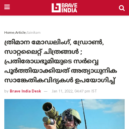
Home
Article
Sainikam
ത്രിമാന മോഡലിംഗ്, ഡ്രോൺ,
സാറ്റലൈറ്റ് ചിത്രങ്ങൾ ;
പ്രതിരോധഭൂമിയുടെ സർവ്വെ
പൂർത്തിയാക്കിയത് അത്യാധുനിക
സാങ്കേതികവിദ്യകൾ ഉപയോഗിച്ച്
by
Brave India Desk
Jan 11, 2022, 04:47 pm IST