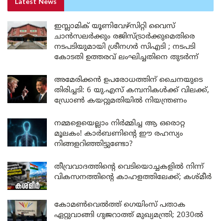
Latest News
ഇസ്ലാമിക് യൂണിവേഴ്സിറ്റി വൈസ്
ചാൻസലർക്കും രജിസ്ട്രാർക്കുമെതിരെ
നടപടിയുമായി ശ്രീനഗർ സിഎടി ; നടപടി
കോടതി ഉത്തരവ് ലംഘിച്ചതിനെ തുടർന്ന്
അമേരിക്കൻ ഉപരോധത്തിന് ചൈനയുടെ
തിരിച്ചടി: 6 യു.എസ് കമ്പനികൾക്ക് വിലക്ക്,
ഡ്രോൺ കയറ്റുമതിയിൽ നിയന്ത്രണം
നമ്മളെയെല്ലാം നിർമ്മിച്ച ആ ഒരൊറ്റ
മൂലകം! കാർബണിന്റെ ഈ രഹസ്യം
നിങ്ങളറിഞ്ഞിട്ടുണ്ടോ?
തീവ്രവാദത്തിന്റെ വെടിയൊച്ചകളിൽ നിന്ന്
വികസനത്തിന്റെ കാഹളത്തിലേക്ക്; കശ്മീർ
കോമൺവെൽത്ത് ഗെയിംസ് പതാക
ഏറ്റുവാങ്ങി ഗുജറാത്ത് മുഖ്യമന്ത്രി; 2030ൽ