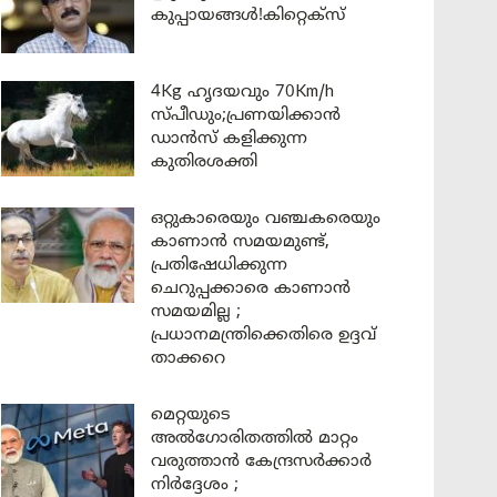
കുപ്പായങ്ങൾ!കിറ്റെക്സ്
4Kg ഹൃദയവും 70Km/h
സ്പീഡും;പ്രണയിക്കാൻ
ഡാൻസ് കളിക്കുന്ന
കുതിരശക്തി
ഒറ്റുകാരെയും വഞ്ചകരെയും
കാണാൻ സമയമുണ്ട്,
പ്രതിഷേധിക്കുന്ന
ചെറുപ്പക്കാരെ കാണാൻ
സമയമില്ല ;
പ്രധാനമന്ത്രിക്കെതിരെ ഉദ്ദവ്
താക്കറെ
മെറ്റയുടെ
അൽഗോരിതത്തിൽ മാറ്റം
വരുത്താൻ കേന്ദ്രസർക്കാർ
നിർദ്ദേശം ;