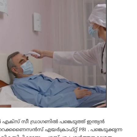
്‌സ് സീ ഡ്രാഗണിൽ പങ്കെടുത്ത് ഇന്ത്യൻ
്കണൈസൻസ് എയർക്രാഫ്റ്റ് P8I . പങ്കെടുക്കുന്ന