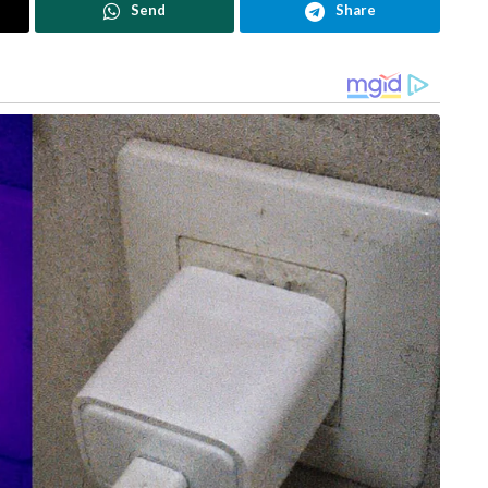
Send
Share