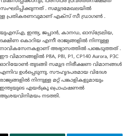
 വികസിപ്പിക്കാനും, പരസ്പര പ്രവർത്തനക്ഷമത
ം സംഘടിപ്പിക്കുന്നത് . സമുദ്രമേഖലയിൽ
ുള്ള പ്രതികരണവുമാണ് എക്‌സ് സീ ഡ്രാഗൺ .
യുഎസ്എ, ഇന്ത്യ, ജപ്പാൻ, കാനഡ, ഓസ്‌ട്രേലിയ,
ദക്ഷിണ കൊറിയ എന്നീ രാജ്യങ്ങളിൽ നിന്നുള്ള
നാവികസേനകളാണ് അഭ്യാസത്തിൽ പങ്കെടുത്തത് .
ഈ വിമാനങ്ങളിൽ P8A, P8I, P1, CP140 Aurora, P3C
ഓറിയോൺ തുടങ്ങി സമുദ്ര നിരീക്ഷണ വിമാനങ്ങൾ
എന്നിവ ഉൾപ്പെടുന്നു. സൗഹൃദപരമായ വിദേശ
രാജ്യങ്ങളിൽ നിന്നുള്ള മറ്റ് പങ്കാളികളുമായും
ഇന്ത്യയുടെ എയർക്രൂ പ്രൊഫഷണൽ
ആശയവിനിമയം നടത്തി.