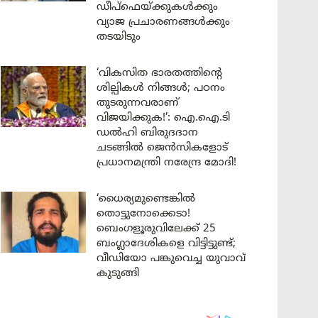
ഡീപ്‌ഫെയ്ക്കുകൾക്കും
വ്യാജ പ്രചാരണങ്ങൾക്കും
തടയിടും
‘വികസിത ഭാരതത്തിന്റെ
ശില്പികൾ നിങ്ങൾ; പഠനം
തുടരുന്നവരാണ്
വിജയിക്കുക!’: ഐ.ഐ.ടി
ഡൽഹി ബിരുദദാന
ചടങ്ങിൽ ജെൻസികളോട്
പ്രധാനമന്ത്രി നരേന്ദ്ര മോദി!
‘ധൈര്യമുണ്ടെങ്കിൽ
തൊട്ടുനോക്കെടാ!
ബെംഗളൂരുവിലേക്ക് 25
ബംഗ്ലാദേശികളെ വിട്ടിട്ടുണ്ട്;
വീഡിയോ പങ്കുവെച്ച യുവാവ്
കുടുങ്ങി