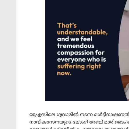
യുഎസിലെ ഗുവാമിൽ നടന്ന മൾട്ടിനാഷണൽ എക
നാവികസേനയുടെ ലോംഗ് റേഞ്ച് മാരിടൈം റെക