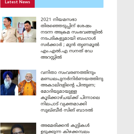
Latest News
2021 നിയമസഭാ
തിരഞ്ഞെടുപ്പിന് ശേഷം
നടന്ന അക്രമ സംഭവങ്ങളിൽ
നടപടികളുമായി ബംഗാൾ
സർക്കാർ ; മുൻ തൃണമൂൽ
എം.എൽ.എ സനത് ഡേ
അറസ്റ്റിൽ
വനിതാ സംവരണത്തിനും
മണ്ഡലപുനർനിർണയത്തിനും
അകാലിദളിന്റെ പിന്തുണ;
മോദിയുമായുള്ള
കൂടിക്കാഴ്ചയ്ക്ക് പിന്നാലെ
നിലപാട് വ്യക്തമാക്കി
സുഖ്ബീർ സിങ് ബാദൽ
അമേരിക്കൻ കുട്ടികൾ
ഉടുക്കുന്ന കിഴക്കമ്പലം