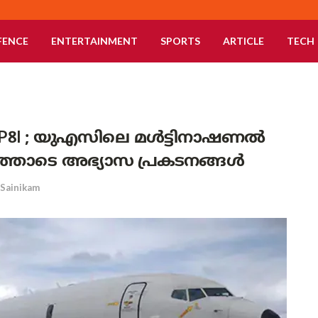
FENCE
ENTERTAINMENT
SPORTS
ARTICLE
TECH
 P8I ; യുഎസിലെ മൾട്ടിനാഷണൽ
്തോടെ അഭ്യാസ പ്രകടനങ്ങൾ
Sainikam