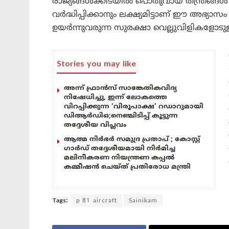
രാജ്യങ്ങൾക്കിടയിൽ പൊതുവായ തന്ത്രങ്ങൾ
വർദ്ധിപ്പിക്കാനും ലക്ഷ്യമിട്ടാണ് ഈ അഭ്യാസ
ഉയർന്നുവരുന്ന സുരക്ഷാ വെല്ലുവിളികളോട
Stories you may like
അന്ന് ഫ്രാൻസ് സാങ്കേതികവിദ്യ
നിഷേധിച്ചു, ഇന്ന് ലോകത്തെ
വിറപ്പിക്കുന്ന ‘വിരൂപാക്ഷ’ റഡാറുമായി
ഡിആർഡിഒ;നെഞ്ചിടിപ്പ് കൂട്ടുന്ന
തദ്ദേശീയ വിപ്ലവം
ആത്മ നിർഭർ സമുദ്ര പ്രതാപ് ; കോസ്റ്റ്
ഗാർഡ് തദ്ദേശീയമായി നിർമിച്ച
മലിനീകരണ നിയന്ത്രണ കപ്പൽ
കമ്മീഷൻ ചെയ്ത് പ്രതിരോധ മന്ത്രി
Tags:
p 81 aircraft
Sainikam