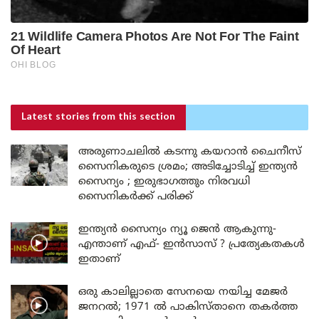
Latest stories
from this section
അരുണാചലിൽ കടന്നു കയറാൻ ചൈനീസ്
സൈനികരുടെ ശ്രമം; അടിച്ചോടിച്ച് ഇന്ത്യൻ
സൈന്യം ; ഇരുഭാഗത്തും നിരവധി
സൈനികർക്ക് പരിക്ക്
ഇന്ത്യൻ സൈന്യം ന്യൂ ജെൻ ആകുന്നു-
എന്താണ് എഫ്- ഇൻസാസ് ? പ്രത്യേകതകൾ
ഇതാണ്
ഒരു കാലില്ലാതെ സേനയെ നയിച്ച മേജർ
ജനറൽ; 1971 ൽ പാകിസ്താനെ തകർത്ത