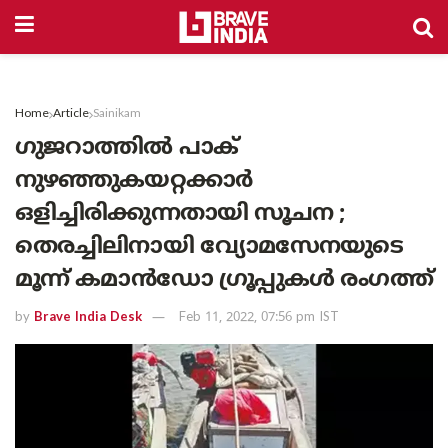
Home
Article
Sainikam
ഗുജറാത്തിൽ പാക്
നുഴഞ്ഞുകയറ്റക്കാർ
ഒളിച്ചിരിക്കുന്നതായി സൂചന ;
തെരച്ചിലിനായി വ്യോമസേനയുടെ
മൂന്ന് കമാൻഡോ ഗ്രൂപ്പുകൾ രംഗത്ത്
by
Brave India Desk
Feb 11, 2022, 07:56 pm IST