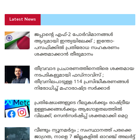
Latest News
ജപ്പാന്റെ എഫ്-2 പോർവിമാനങ്ങൾ
ആദ്യമായി ഇന്ത്യയിലേക്ക് ; ഇന്തോ-
പസഫിക്കിൽ പ്രതിരോധ സഹകരണം
ശക്തമാക്കാൻ തീരുമാനം
തീവ്രവാദ പ്രചാരണത്തിനെതിരെ ശക്തമായ
നടപടികളുമായി ഫഡ്നാവിസ് ;
തീവ്രനിലപാടുള്ള 114 പ്രസിദ്ധീകരണങ്ങൾ
നിരോധിച്ച് മഹാരാഷ്ട്ര സർക്കാർ
പ്രതിഷേധങ്ങളുടെ റീലുകൾക്കും രാഷ്ട്രീയ
ഉള്ളടക്കങ്ങൾക്കും ആഗോളതലത്തിൽ
വിലക്ക്; സെൻസർഷിപ്പ് ശക്തമാക്കി മെറ്റ
വീണ്ടും ന്യൂനമർദ്ദം ; സംസ്ഥാനത്ത് പരക്കെ
ജാഗ്രത, നാളെ 7 ജില്ലകളിൽ ഓറഞ്ച് അലർട്ട്