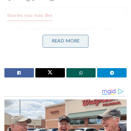
Stories you may like
അന്ന് ഫ്രാൻസ് സാങ്കേതികവിദ്യ നിഷേധിച്ചു, ഇന്ന്
ലോകത്തെ വിറപ്പിക്കുന്ന ‘വിരൂപാക്ഷ’ റഡാറുമായി
ഡിആർഡിഒ;നെഞ്ചിടിപ്പ് കൂട്ടുന്ന തദ്ദേശീയ വിപ്ലവം
READ MORE
ആത്മ നിർഭർ സമുദ്ര പ്രതാപ് ; കോസ്റ്റ് ഗാർഡ്
തദ്ദേശീയമായി നിർമിച്ച മലിനീകരണ നിയന്ത്രണ
കപ്പൽ കമ്മീഷൻ ചെയ്ത് പ്രതിരോധ മന്ത്രി
ബിഎസ്എഫ് ഗുജറാത്ത് പുറത്ത് വിട്ട റിപ്പോർട്ട്
പ്രകാരം , ‘ പാകിസ്ഥാനികൾ ഒളിച്ചിരിക്കുന്നിടത്ത്
കമാൻഡോകൾ തെരച്ചിൽ തുടരുകയാണ് . ഇത്
ചതുപ്പുനിലമാണ്, കണ്ടൽക്കാടുകളും വേലിയേറ്റ
വെള്ളവും സൈനികരുടെ വെല്ലുവിളി ഉയർത്തുന്നു.
ഓപ്പറേഷൻ ഇപ്പോഴും പുരോഗമിക്കുകയാണ്,‘
ബിഎസ്എഫ് പറയുന്നു.