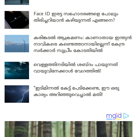
Face ID ഇരട്ട സഹോദരങ്ങളെ പോലും
തിരിച്ചറിയാൻ കഴിയുന്നത് എങ്ങനെ?
കരിങ്കടൽ ആക്രമണം: കാണാതായ ഇന്ത്യൻ
നാവികരെ കണ്ടെത്താനായില്ലെന്ന് കേന്ദ്ര
സർക്കാർ സുപ്രീം കോടതിയിൽ
വെള്ളത്തിനടിയിൽ ശബ്ദം പായുന്നത്
വായുവിനേക്കാൾ വേഗത്തിൽ!
“ഇടിമിന്നൽ കേട്ട് പേടിക്കേണ്ട, ഈ ഒരു
കാര്യം അറിഞ്ഞുവെച്ചാൽ മതി!