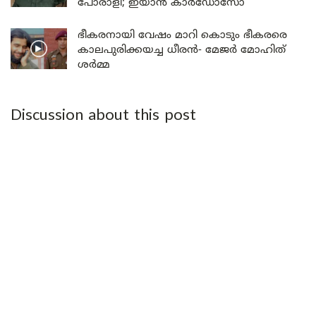
പോരാളി; ഇയാൻ കാർഡോസോ
ഭീകരനായി വേഷം മാറി കൊടും ഭീകരരെ
കാലപുരിക്കയച്ച ധീരൻ- മേജർ മോഹിത്
ശർമ്മ
Discussion about this post