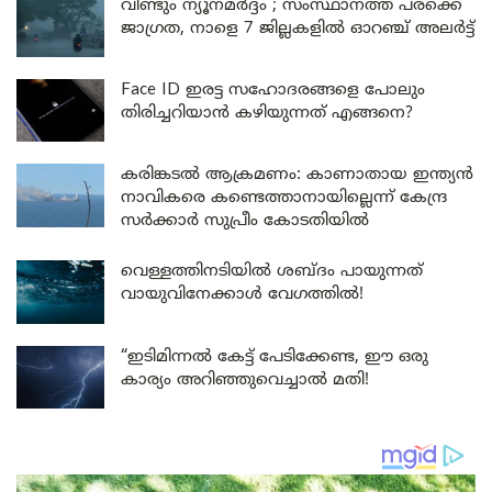
വീണ്ടും ന്യൂനമർദ്ദം ; സംസ്ഥാനത്ത് പരക്കെ
ജാഗ്രത, നാളെ 7 ജില്ലകളിൽ ഓറഞ്ച് അലർട്ട്
Face ID ഇരട്ട സഹോദരങ്ങളെ പോലും
തിരിച്ചറിയാൻ കഴിയുന്നത് എങ്ങനെ?
കരിങ്കടൽ ആക്രമണം: കാണാതായ ഇന്ത്യൻ
നാവികരെ കണ്ടെത്താനായില്ലെന്ന് കേന്ദ്ര
സർക്കാർ സുപ്രീം കോടതിയിൽ
വെള്ളത്തിനടിയിൽ ശബ്ദം പായുന്നത്
വായുവിനേക്കാൾ വേഗത്തിൽ!
“ഇടിമിന്നൽ കേട്ട് പേടിക്കേണ്ട, ഈ ഒരു
കാര്യം അറിഞ്ഞുവെച്ചാൽ മതി!