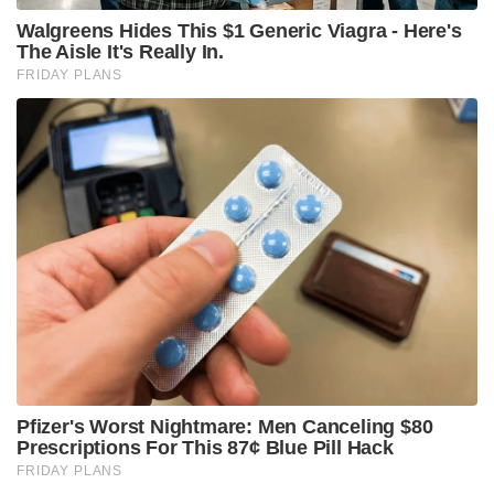
സ്വയം പ്രവർത്തിക്കുന്ന ‘പ്ലഗ് ആൻഡ് പ്ലേ’
സംവിധാനവും അവർ കൊണ്ടുവന്നു. എന്നാൽ 2001-ൽ
വിൻഡോസ് എക്സ്പി (Windows XP)
എത്തിയതോടെയാണ് വിൻഡോസ് ജനങ്ങളുടെ
ഹൃദയത്തിൽ സ്ഥാനം പിടിക്കുന്നത്. ആ
പച്ചപ്പുൽത്തകിടിയും നീലാകാശവും നിറഞ്ഞ
വാൾപേപ്പറും, എക്സ്പിയുടെ വേഗതയും ഇന്നും 90-
കളിലെ കുട്ടികൾക്ക് ഒരു വലിയ നൊസ്റ്റാൾജിയയാണ്.
വിൻഡോസ് പെയിന്റിൽ ചിത്രം വരച്ചതും,
മൈൻസ്വീപ്പറും സോളിറ്റയർ കാർഡും കളിച്ചതുമെല്ലാം
ഒരു തലമുറയുടെ മനോഹരമായ ഓർമ്മകളാണ്.
മൈക്രോസോഫ്റ്റ് ഓഫീസ് കൂടി വിൻഡോസിന്റെ
ഭാഗമായതോടെ ലോകത്തിലെ മുഴുവൻ ബിസിനസ്സ്
മേഖലയും ഈ സിസ്റ്റത്തിലേക്ക് മാറി.
ഗെയിമിംഗിനായി അവർ കൊണ്ടുവന്ന ഡയറക്ട്
എക്സ് (DirectX) പിസി ഗെയിമിംഗിന്റെ മുഖച്ഛായ