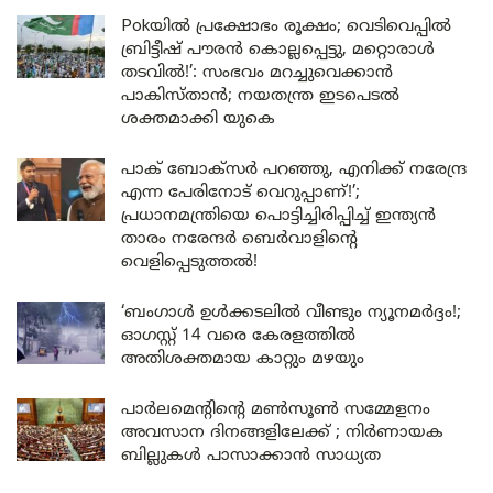
Pokയിൽ പ്രക്ഷോഭം രൂക്ഷം; വെടിവെപ്പിൽ
ബ്രിട്ടീഷ് പൗരൻ കൊല്ലപ്പെട്ടു, മറ്റൊരാൾ
തടവിൽ!’: സംഭവം മറച്ചുവെക്കാൻ
പാകിസ്താൻ; നയതന്ത്ര ഇടപെടൽ
ശക്തമാക്കി യുകെ
പാക് ബോക്സർ പറഞ്ഞു, എനിക്ക് നരേന്ദ്ര
എന്ന പേരിനോട് വെറുപ്പാണ്!’;
പ്രധാനമന്ത്രിയെ പൊട്ടിച്ചിരിപ്പിച്ച് ഇന്ത്യൻ
താരം നരേന്ദർ ബെർവാളിന്റെ
വെളിപ്പെടുത്തൽ!
‘ബംഗാൾ ഉൾക്കടലിൽ വീണ്ടും ന്യൂനമർദ്ദം!;
ഓഗസ്റ്റ് 14 വരെ കേരളത്തിൽ
അതിശക്തമായ കാറ്റും മഴയും
പാർലമെന്റിന്റെ മൺസൂൺ സമ്മേളനം
അവസാന ദിനങ്ങളിലേക്ക് ; നിർണായക
ബില്ലുകൾ പാസാക്കാൻ സാധ്യത