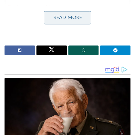
Stories you may like
READ MORE
ധനകാര്യ മന്ത്രി സ്ഥാപിച്ച കമ്പനി; കുക്കർ
സുരക്ഷിതമായതിന് കാരണക്കാരനായ ചെറുമകൻ
അമേരിക്കൻ കുട്ടികൾ ഉടുക്കുന്ന കിഴക്കമ്പലം
കുപ്പായങ്ങൾ!കിറ്റെക്സ്
ഈ വിപ്ലവത്തിന്റെ കഥ തുടങ്ങുന്നത് 1975-ൽ, പോൾ
അല്ലൻ, ബിൽ ഗേറ്റ്സ് എന്നീ രണ്ട് സുഹൃത്തുക്കളുടെ
വന്യമായൊരു സ്വപ്നത്തിൽ നിന്നാണ്. “ലോകത്തിലെ
എല്ലാ വീടുകളിലും, എല്ലാ മേശപ്പുറത്തും ഒരു കമ്പ്യൂട്ടർ
ഉണ്ടാകണം.” അന്നത്തെ കാലത്ത് കേൾക്കുന്നവർക്ക്
അതൊരു ഭ്രാന്തൻ ചിന്തയായിരുന്നു. കാരണം അന്ന്
കമ്പ്യൂട്ടർ നിയന്ത്രിച്ചിരുന്ന MS-DOS എന്ന സിസ്റ്റത്തിൽ
എന്തെങ്കിലും ചെയ്യണമെങ്കിൽ കമാൻഡുകൾ
മനഃപാഠമാക്കണമായിരുന്നു. സാധാരണക്കാർക്ക് ഇത്
അപ്രാപ്യമാണെന്ന് മനസ്സിലാക്കിയ ബിൽ ഗേറ്റ്സും