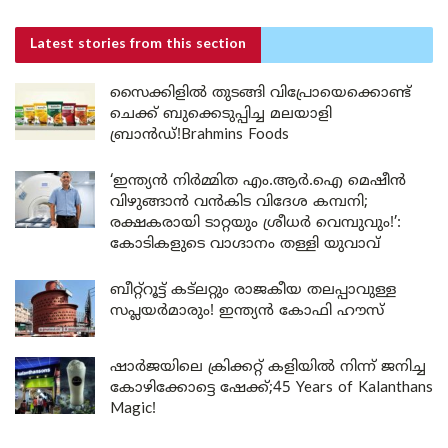
Latest stories
from this section
സൈക്കിളിൽ തുടങ്ങി വിപ്രോയെക്കൊണ്ട്
ചെക്ക് ബുക്കെടുപ്പിച്ച മലയാളി
ബ്രാൻഡ്!Brahmins Foods
‘ഇന്ത്യൻ നിർമ്മിത എം.ആർ.ഐ മെഷീൻ
വിഴുങ്ങാൻ വൻകിട വിദേശ കമ്പനി;
രക്ഷകരായി ടാറ്റയും ശ്രീധർ വെമ്പുവും!’:
കോടികളുടെ വാഗ്ദാനം തള്ളി യുവാവ്
ബീറ്റ്‌റൂട്ട് കട്‌ലറ്റും രാജകീയ തലപ്പാവുള്ള
സപ്ലയർമാരും! ഇന്ത്യൻ കോഫി ഹൗസ്
ഷാർജയിലെ ക്രിക്കറ്റ് കളിയിൽ നിന്ന് ജനിച്ച
കോഴിക്കോട്ടെ ഷേക്ക്;45 Years of Kalanthans
Magic!