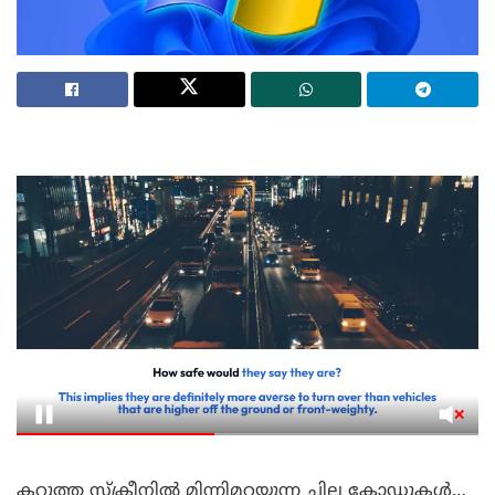
കറുത്ത സ്ക്രീനിൽ മിന്നിമറയുന്ന ചില കോഡുകൾ…