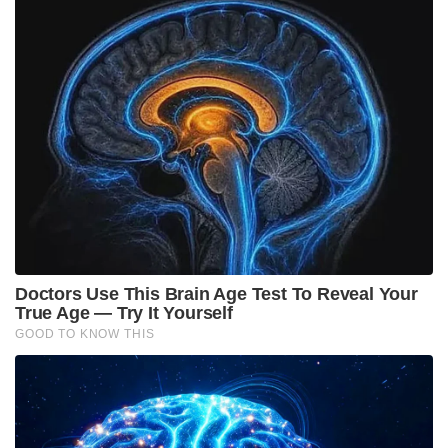
സ്റ്റാർട്ട് ബട്ടണിൽ തുടങ്ങി ഇന്ന് എഐ കോപൈലറ്റിൽ
എത്തിനിൽക്കുന്ന വിൻഡോസ് വെറുമൊരു
ഓപ്പറേറ്റിംഗ് സിസ്റ്റം മാത്രമല്ല; കഴിഞ്ഞ 40
വർഷത്തിലേറെയായി ലോകത്തെ കോടിക്കണക്കിന്
മനുഷ്യരുടെ ഡിജിറ്റൽ ജീവിതത്തെയും ചിന്തകളെയും
രൂപപ്പെടുത്തിയ യഥാർത്ഥ സാങ്കേതിക വിപ്ലവമാണ്.
Tags:
business
Windows