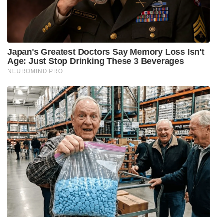
സംഘവും കമാൻഡുകൾക്ക് പകരം ചിത്രങ്ങളും
ഐക്കണുകളും നിറഞ്ഞ ഒരു ‘ഗ്രാഫിക്കൽ യൂസർ
ഇന്റർഫേസ്’ (GUI) വികസിപ്പിക്കാൻ തീരുമാനിച്ചു.
അങ്ങനെ 1985-ൽ അവർ ‘Windows 1.0’ ലോകത്തിന്
മുന്നിൽ അവതരിപ്പിച്ചു. ആദ്യമായി മൗസ് ചലിപ്പിച്ച്,
സ്ക്രീനിലെ ഐക്കണുകളിൽ ക്ലിക്ക് ചെയ്ത് മനുഷ്യൻ
കമ്പ്യൂട്ടറിനോട് സംസാരിക്കാൻ തുടങ്ങിയത്
അവിടെയായിരുന്നു.
ആപ്പിളുമായി വർഷങ്ങൾ നീണ്ട നിയമപോരാട്ടങ്ങൾ
ഉൾപ്പെടെ നിരവധി പ്രതിസന്ധികൾ നേരിട്ടെങ്കിലും
വിൻഡോസിന്റെ കുതിപ്പ് തടയാൻ ആർക്കുമായില്ല.
1995-ൽ ‘Windows 95’ പുറത്തിറങ്ങിയതോടെ കമ്പ്യൂട്ടർ
ലോകം അതിന്റെ ചരിത്രത്തിലെ ഏറ്റവും വലിയ
മാറ്റത്തിന് സാക്ഷ്യം വഹിച്ചു. ഇന്ന് നമ്മൾ കാണുന്ന
സ്റ്റാർട്ട് ബട്ടണും, ടാസ്ക്ബാറും, വിൻഡോസ്
എക്സ്പ്ലോററുമെല്ലാം ജനിക്കുന്നത് അവിടെയാണ്.
പുതിയൊരു ഹാർഡ്‌വെയർ കണക്റ്റ് ചെയ്താൽ