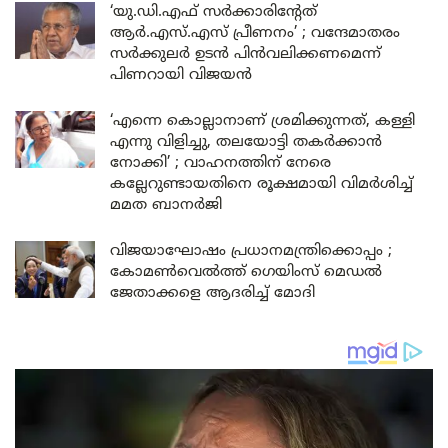
‘യു.ഡി.എഫ് സർക്കാരിന്റേത്
ആർ.എസ്.എസ് പ്രീണനം’ ; വന്ദേമാതരം
സർക്കുലർ ഉടൻ പിൻവലിക്കണമെന്ന്
പിണറായി വിജയൻ
‘എന്നെ കൊല്ലാനാണ് ശ്രമിക്കുന്നത്, കള്ളി
എന്നു വിളിച്ചു, തലയോട്ടി തകർക്കാൻ
നോക്കി’ ; വാഹനത്തിന് നേരെ
കല്ലേറുണ്ടായതിനെ രൂക്ഷമായി വിമർശിച്ച്
മമത ബാനർജി
വിജയാഘോഷം പ്രധാനമന്ത്രിക്കൊപ്പം ;
കോമൺവെൽത്ത് ഗെയിംസ് മെഡൽ
ജേതാക്കളെ ആദരിച്ച് മോദി