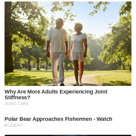
തന്നെ മാറ്റിമറിച്ചു. 2007-ൽ പുറത്തിറങ്ങിയ
‘വിൻഡോസ് വിസ്റ്റ’ കനത്ത പരാജയമായി
മാറിയെങ്കിലും, തൊട്ടുപിന്നാലെ വിൻഡോസ് 7,
വിൻഡോസ് 10, വിൻഡോസ് 11 എന്നിവയിലൂടെ
അവർ ശക്തമായി തിരിച്ചുവന്നു. ഇന്ന് സത്യ നാദെല്ല
എന്ന ഇന്ത്യൻ വംശജനായ സിഇഒയുടെ കീഴിൽ
മൈക്രോസോഫ്റ്റ് ലോകത്തിലെ ഏറ്റവും മൂല്യമുള്ള
ടെക് കമ്പനികളിലൊന്നായി മാറിയിരിക്കുന്നു.
വൺഡ്രൈവ് ക്ലൗഡ് സംഭരണവും, എക്സ്ബോക്സ്
ഗെയിമിംഗും കടന്ന് ഇന്ന് ‘കോപൈലറ്റ്’ (Copilot) എന്ന
ആർട്ടിഫിഷ്യൽ ഇന്റലിജൻസ് (AI) സാങ്കേതികവിദ്യ
വരെ വിൻഡോസിന്റെ ഭാഗമായിക്കഴിഞ്ഞു.
ഒരു ചെറിയ സോഫ്റ്റ്‌വെയർ കമ്പനിയുടെ വലിയ
സ്വപ്നമായിരുന്നു ഓരോ വീട്ടിലും ഒരു കമ്പ്യൂട്ടർ
എന്നത്. ഇന്ന് ലോകത്തിലെ ഭൂരിഭാഗം ഓഫീസുകളും,
സ്കൂളുകളും, വീടുകളും വിൻഡോസ് ഇല്ലാതെ
പ്രവർത്തിക്കില്ല എന്ന അവസ്ഥയിലാണ്. വെറുമൊരു