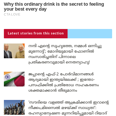
Latest stories
from this section
നന്ദി എൻ്റെ സുഹൃത്തേ, നമ്മൾ ഒന്നിച്ചു
മുന്നോട്ട്’; മോദിയുമായി ഫോണിൽ
സംസാരിച്ചതിന് പിന്നാലെ
പ്രതികരണവുമായി നെതന്യാഹു!
ജപ്പാന്റെ എഫ്-2 പോർവിമാനങ്ങൾ
ആദ്യമായി ഇന്ത്യയിലേക്ക് ; ഇന്തോ-
പസഫിക്കിൽ പ്രതിരോധ സഹകരണം
ശക്തമാക്കാൻ തീരുമാനം
‘സൗദിയെ വളഞ്ഞ് ആക്രമിക്കാൻ ഇറാന്റെ
നീക്കം,മിസൈൽ മഴയ്ക്ക് സാധ്യത!’:
രഹസ്യാന്വേഷണ മുന്നറിയിപ്പുമായി റിയാദ്