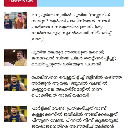
Latest News
മധ്യപൂർവേഷ്യയിൽ പുതിയ ‘ഇസ്ലാമിക്
നാറ്റോ’? തുർക്കി-പാകിസ്താൻ -സൗദി
പ്രതിരോധ സഖ്യത്തിൽ ഈജിപ്തും
ചേർന്നേക്കും; സൂക്ഷ്മമായി നിരീക്ഷിച്ച്
ഇന്ത്യ!
പുതിയ തലമുറ ഞങ്ങളുടെ മക്കൾ;
ജനറേഷൻ സിയെ ചിലർ തെറ്റിദ്ധരിപ്പിച്ചു’;
വെളിപ്പെടുത്തി ധർമ്മേന്ദ്ര പ്രധാൻ!
പോലീസിനെ വെല്ലുവിളിച്ച് ഒളിവിൽ കഴിഞ്ഞ
അർജുൻ ആയങ്കി ഒടുവിൽ വലയിൽ;
കണ്ണൂരിലെ അപാർട്മെന്റിൽ നിന്ന്
പൊക്കിയത് നാടകീയമായി!
പാർട്ടിക്ക് വേണ്ടി പ്രതികരിച്ചതിനാണ്
കള്ളക്കേസിൽ ജയിലിൽ അടയ്ക്കപ്പെട്ടത്,
പിന്തുണ വേണ്ട, പിന്നിൽ നിന്ന് കുത്തരുത്;
ജയരാജനെതിരെ ആഞ്ഞടിച്ച് അർജുൻ