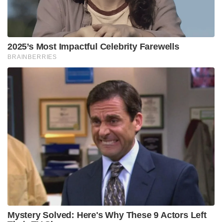
വിദഗ്ധരുടെയും ഉപദേശകരുടെയും വൻ
അധിനിവേശമുണ്ടാകും. ഇത് ബംഗ്ലാദേശിനെ
പൂർണ്ണമായും ബെയ്ജിങ്ങിന്റെ താല്പര്യങ്ങൾക്ക്
അനുസരിച്ച് പ്രവർത്തിക്കുന്ന ഒരു താവളമാക്കി
മാറ്റിയേക്കാം.
എന്നാൽ ഭാരതത്തിന്റെ പരമാധികാരത്തിന് നേരെ
ഉയരുന്ന ഇത്തരം അവിശുദ്ധ കൂട്ടുകെട്ടുകളെ
തകർക്കാൻ ഇന്ത്യൻ വ്യോമസേന സർവ്വസജ്ജമാണ്.
അത്യാധുനിക റാഫേൽ വിമാനങ്ങളും, റഷ്യൻ
നിർമ്മിത എസ്‌-400 (S-400 Triumf) വ്യോമപ്രതിരോധ
മിസൈൽ സംവിധാനങ്ങളും അതിർത്തിയിൽ
വിന്യസിച്ചിട്ടുള്ള ഭാരതം, ശത്രുക്കളുടെ ഏത്
തരത്തിലുള്ള മിസൈൽ-വ്യോമ വെല്ലുവിളികളെയും
നിമിഷനേരം കൊണ്ട് തവിടുപൊടിയാക്കാൻ
സജ്ജമാണെന്ന് പ്രതിരോധ മന്ത്രാലയം
വ്യക്തമാക്കുന്നു.