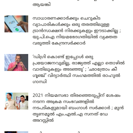
ആയങ്കി
സാധാരണക്കാർക്കും ചെറുകിട
വ്യാപാരികൾക്കും ഒരു തരത്തിലുള്ള
ട്രാൻസാക്ഷൻ നിരക്കുകളും ഈടാക്കില്ല ;
യു.പി.ഐ നിയമഭേദഗതിയിൽ വ്യക്തത
വരുത്തി കേന്ദ്രസർക്കാർ
‘ഡിഗ്രി കൊണ്ട് ഇപ്പോൾ ഒരു
പ്രയോജനവുമില്ല, രാജ്യത്ത് എല്ലാ തൊഴിൽ
വാതിലുകളും അടഞ്ഞു’ ; ‘ഛാത്രോം കീ
ഗൂഞ്ച്’ വിദ്യാർത്ഥി സംഗമത്തിൽ രാഹുൽ
ഗാന്ധി
2021 നിയമസഭാ തിരഞ്ഞെടുപ്പിന് ശേഷം
നടന്ന അക്രമ സംഭവങ്ങളിൽ
നടപടികളുമായി ബംഗാൾ സർക്കാർ ; മുൻ
തൃണമൂൽ എം.എൽ.എ സനത് ഡേ
അറസ്റ്റിൽ