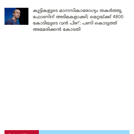
കുട്ടികളുടെ മാനസികാരോഗ്യം തകർത്തു,
ഫോണിന് അടിമകളാക്കി; മെറ്റയ്ക്ക് 4800
കോടിയുടെ വൻ പിഴ!’: പണി കൊടുത്ത്
അമേരിക്കൻ കോടതി