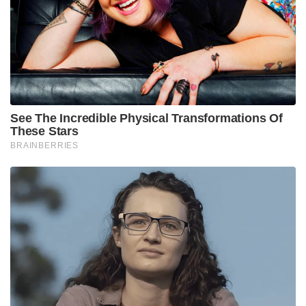
വിമാനത്തിന്റെ അത്യാധുനിക കയറ്റുമതി പതിപ്പായ
ജെ-10 സിഇ (J-10CE), നിലവിൽ ഭാരതത്തിന്റെ
പടിഞ്ഞാറൻ അതിർത്തിയിൽ പാകിസ്ഥാൻ
വ്യോമസേനയും വ്യാപകമായി ഉപയോഗിക്കുന്നുണ്ട്.
മുൻപ് അതിർത്തിയിലുണ്ടായ ‘ഓപ്പറേഷൻ സിന്ദൂർ’
വ്യോമാക്രമണ സമയത്ത് ഇന്ത്യൻ വ്യോമസേനയുടെ
കരുത്തരായ സുഖോയ് (Su-30MKI), ജാഗ്വാർ, റാഫേൽ
(Rafale) വിമാനങ്ങളെ പ്രതിരോധിക്കാൻ
പാകിസ്ഥാൻരംഗത്തിറക്കിയത് ഇതേ ചൈനീസ്
നിർമ്മിത വിമാനങ്ങളായിരുന്നു.സാമ്പത്തിക
പ്രതിസന്ധികൾ നേരിടുന്ന ബംഗ്ലാദേശിന് ഒരൊറ്റ
വിമാനം കൊണ്ട് വ്യോമപ്രതിരോധവും
സമുദ്രസുരക്ഷയും ഒരേപോലെ നിർവ്വഹിക്കാം എന്നത്
വലിയ നേട്ടമായി തോന്നാമെങ്കിലും, ഇതിന് പിന്നിലെ
രാഷ്ട്രീയ വില ഭീകരമായിരിക്കും. ഈ ഇടപാടിലൂടെ
കോടിക്കണക്കിന് ഡോളറിന്റെ ചൈനീസ്
കടക്കെണിയിലാകുന്ന ബംഗ്ലാദേശിലേക്ക്
വരുംദിവസങ്ങളിൽ ചൈനീസ് സൈനിക സാങ്കേതിക