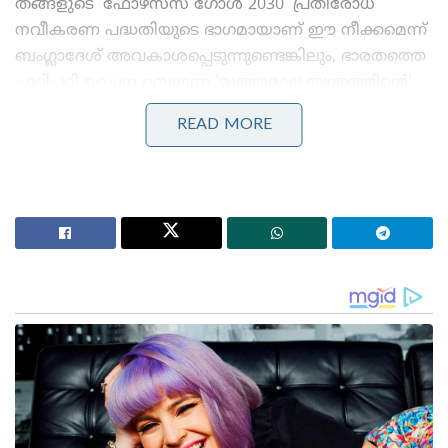
തങ്ങളുടെ ‘ഫോഴ്‌സസ് ഗോൾ 2030’ പ്രതിരോധ
നവീകരണ പദ്ധതിയുടെ ഭാഗമായാണ് ഈ നീക്കമെന്ന്
ബംഗ്ലാദേശ് അവകാശപ്പെടുന്നുണ്ടെങ്കിലും, ഭാരതത്തെ
ചുറ്റിപ്പറ്റി ചൈന നെയ്യുന്ന ‘മുത്തുമാല തന്ത്രത്തിന്റെ’
(String of Pearls) ഭാഗമായാണ് ദേശീയ സുരക്ഷാ
READ MORE
നിരീക്ഷകർ ഇതിനെ വിലയിരുത്തുന്നത്.
Stories you may like
മധ്യപൂർവേഷ്യയിൽ പുതിയ ‘ഇസ്ലാമിക് നാറ്റോ’?
തുർക്കി-പാകിസ്താൻ -സൗദി പ്രതിരോധ സഖ്യത്തിൽ
ഈജിപ്തും ചേർന്നേക്കും; സൂക്ഷ്മമായി നിരീക്ഷിച്ച്
ഇന്ത്യ!
‘പാകിസ്താനിൽ വീണ്ടും സൈനിക അട്ടിമറിക്ക്
കളമൊരുങ്ങുന്നു; ഷെഹ്ബാസ് ഷെരീഫ് പുറത്തേക്ക്!’:
ആസിം മുനീർ സർവ്വാധികാരിയാകും
ചൈനയുടെ വിഖ്യാതമായ ചെങ്ദു ജെ-10സി