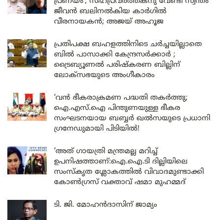
പ്രണയം’; സഹപ്രവർത്തകനു വേണ്ടി സ്വന്തം
ജീവൻ ബലിനൽകിയ കാർഗിൽ
വീരനായകൻ; അജയ് അഹൂജ
പ്രതിപക്ഷ ബഹളത്തിനിടെ ചർച്ചയില്ലാതെ
ബിൽ പാസാക്കി കേന്ദ്രസർക്കാർ ;
ട്രൈബ്യൂണൽ പരിഷ്കരണ ബില്ലിന്
ലോക്‌സഭയുടെ അംഗീകാരം
‘വൻ ഭീകരാക്രമണ പദ്ധതി തകർത്തു;
ഐ.എസ്.ഐ പിന്തുണയുള്ള ഭീകര
സംഘടനയായ ബബ്ബർ ഖൽസയുടെ പ്രധാനി
ഗ്രനേഡുമായി പിടിയിൽ!
‘അത് ഗായത്രി മന്ത്രമല്ല മറിച്ച്
ഉപനിഷത്താണ്:ഐ.ഐ.ടി ദില്ലിയിലെ
സംസ്കൃത ശ്ലോകത്തിൽ വിവാദമുണ്ടാക്കി
കോൺഗ്രസ് വക്താവ് ഷമാ മുഹമ്മദ്
ടി. ജി. മോഹൻദാസിന് ജാമ്യം