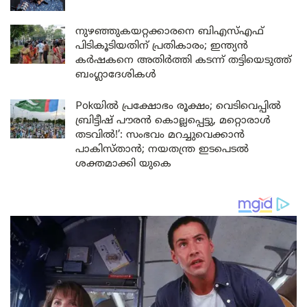
നുഴഞ്ഞുകയറ്റക്കാരനെ ബിഎസ്എഫ്
പിടികൂടിയതിന് പ്രതികാരം; ഇന്ത്യൻ
കർഷകനെ അതിർത്തി കടന്ന് തട്ടിയെടുത്ത്
ബംഗ്ലാദേശികൾ
Pokയിൽ പ്രക്ഷോഭം രൂക്ഷം; വെടിവെപ്പിൽ
ബ്രിട്ടീഷ് പൗരൻ കൊല്ലപ്പെട്ടു, മറ്റൊരാൾ
തടവിൽ!’: സംഭവം മറച്ചുവെക്കാൻ
പാകിസ്താൻ; നയതന്ത്ര ഇടപെടൽ
ശക്തമാക്കി യുകെ