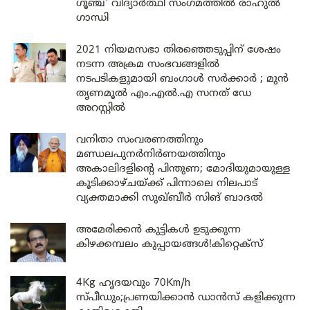
ഗൂഞ്ച്’ വിദ്യാർത്ഥി സംഗമത്തിൽ രാഹുൽ
ഗാന്ധി
2021 നിയമസഭാ തിരഞ്ഞെടുപ്പിന് ശേഷം
നടന്ന അക്രമ സംഭവങ്ങളിൽ
നടപടികളുമായി ബംഗാൾ സർക്കാർ ; മുൻ
തൃണമൂൽ എം.എൽ.എ സനത് ഡേ
അറസ്റ്റിൽ
വനിതാ സംവരണത്തിനും
മണ്ഡലപുനർനിർണയത്തിനും
അകാലിദളിന്റെ പിന്തുണ; മോദിയുമായുള്ള
കൂടിക്കാഴ്ചയ്ക്ക് പിന്നാലെ നിലപാട്
വ്യക്തമാക്കി സുഖ്ബീർ സിങ് ബാദൽ
അമേരിക്കൻ കുട്ടികൾ ഉടുക്കുന്ന
കിഴക്കമ്പലം കുപ്പായങ്ങൾ!കിറ്റെക്സ്
4Kg ഹൃദയവും 70Km/h
സ്പീഡും;പ്രണയിക്കാൻ ഡാൻസ് കളിക്കുന്ന