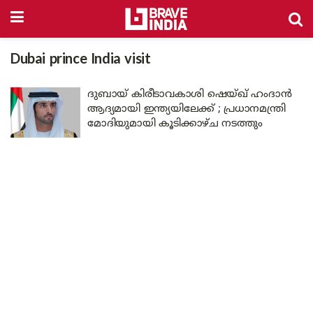
Dubai prince India visit
ദുബായ് കിരീടാവകാശി ഷെയ്ഖ് ഹംദാൻ
ആദ്യമായി ഇന്ത്യയിലേക്ക് ; പ്രധാനമന്ത്രി
മോദിയുമായി കൂടിക്കാഴ്ച നടത്തും