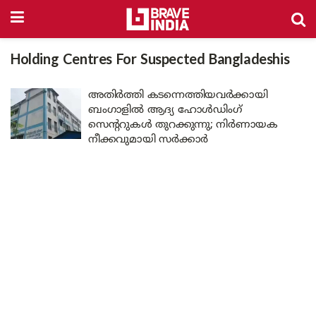
Holding Centres For Suspected Bangladeshis
അതിർത്തി കടന്നെത്തിയവർക്കായി
ബംഗാളിൽ ആദ്യ ഹോൾഡിംഗ്
സെന്ററുകൾ തുറക്കുന്നു; നിർണായക
നീക്കവുമായി സർക്കാർ