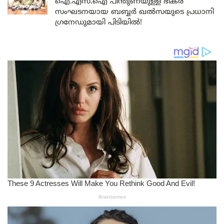
ഐ.എസ്.ഐ പിന്തുണയുള്ള ഭീകര
സംഘടനയായ ബബ്ബർ ഖൽസയുടെ പ്രധാനി
ഗ്രനേഡുമായി പിടിയിൽ!