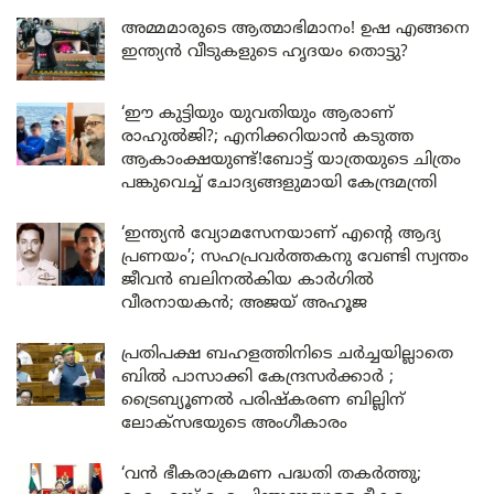
അമ്മമാരുടെ ആത്മാഭിമാനം! ഉഷ എങ്ങനെ
ഇന്ത്യൻ വീടുകളുടെ ഹൃദയം തൊട്ടു?
‘ഈ കുട്ടിയും യുവതിയും ആരാണ്
രാഹുൽജി?; എനിക്കറിയാൻ കടുത്ത
ആകാംക്ഷയുണ്ട്!ബോട്ട് യാത്രയുടെ ചിത്രം
പങ്കുവെച്ച് ചോദ്യങ്ങളുമായി കേന്ദ്രമന്ത്രി
‘ഇന്ത്യൻ വ്യോമസേനയാണ് എന്റെ ആദ്യ
പ്രണയം’; സഹപ്രവർത്തകനു വേണ്ടി സ്വന്തം
ജീവൻ ബലിനൽകിയ കാർഗിൽ
വീരനായകൻ; അജയ് അഹൂജ
പ്രതിപക്ഷ ബഹളത്തിനിടെ ചർച്ചയില്ലാതെ
ബിൽ പാസാക്കി കേന്ദ്രസർക്കാർ ;
ട്രൈബ്യൂണൽ പരിഷ്കരണ ബില്ലിന്
ലോക്‌സഭയുടെ അംഗീകാരം
‘വൻ ഭീകരാക്രമണ പദ്ധതി തകർത്തു;