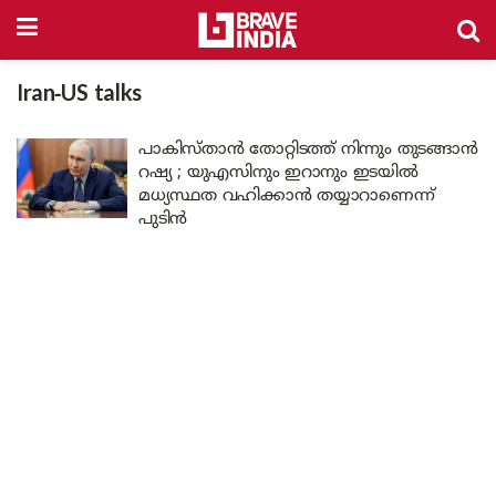
Iran-US talks
പാകിസ്താൻ തോറ്റിടത്ത് നിന്നും തുടങ്ങാൻ
റഷ്യ ; യുഎസിനും ഇറാനും ഇടയിൽ
മധ്യസ്ഥത വഹിക്കാൻ തയ്യാറാണെന്ന്
പുടിൻ