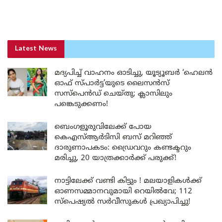
Latest News
മദ്യപിച്ച് വാഹനം ഓടിച്ചു, യൂട്യൂബർ ‘ഹെലൻ
ഓഫ് സ്പാർട്ട’യുടെ ലൈസൻസ്
സസ്പെൻഡ് ചെയ്തു; ക്ലാസിലും
പങ്കെടുക്കണം!
ബെംഗളൂരുവിലേക്ക് പോയ
കെഎസ്ആർടിസി ബസ് മറിഞ്ഞ്
ദാരുണാപകടം: ഡ്രൈവറും കണ്ടക്ടറും
മരിച്ചു, 20 യാത്രക്കാർക്ക് പരുക്ക്!
നാട്ടിലേക്ക് വണ്ടി കിട്ടും ! മലയാളികൾക്ക്
ഓണസമ്മാനവുമായി റെയിൽവേ; 112
സ്പെഷ്യൽ സർവീസുകൾ പ്രഖ്യാപിച്ചു!