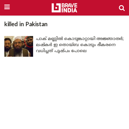
killed in Pakistan
പാക് മണ്ണിൽ കൊടുങ്കാറ്റായി അജ്ഞാതർ;
ലഷ്‌കർ ഇ തൊയ്ബ കൊടും ഭീകരനെ
വധിച്ചത് പുഷ്പം പോലെ