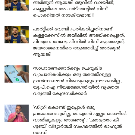
അർജുൻ ആയങ്കി ഒടുവിൽ വലയിൽ;
കണ്ണൂരിലെ അപാർട്മെന്റിൽ നിന്ന്
പൊക്കിയത് നാടകീയമായി!
പാർട്ടിക്ക് വേണ്ടി പ്രതികരിച്ചതിനാണ്
കള്ളക്കേസിൽ ജയിലിൽ അടയ്ക്കപ്പെട്ടത്,
പിന്തുണ വേണ്ട, പിന്നിൽ നിന്ന് കുത്തരുത്;
ജയരാജനെതിരെ ആഞ്ഞടിച്ച് അർജുൻ
ആയങ്കി
സാധാരണക്കാർക്കും ചെറുകിട
വ്യാപാരികൾക്കും ഒരു തരത്തിലുള്ള
ട്രാൻസാക്ഷൻ നിരക്കുകളും ഈടാക്കില്ല ;
യു.പി.ഐ നിയമഭേദഗതിയിൽ വ്യക്തത
വരുത്തി കേന്ദ്രസർക്കാർ
‘ഡിഗ്രി കൊണ്ട് ഇപ്പോൾ ഒരു
പ്രയോജനവുമില്ല, രാജ്യത്ത് എല്ലാ തൊഴിൽ
വാതിലുകളും അടഞ്ഞു’ ; ‘ഛാത്രോം കീ
ഗൂഞ്ച്’ വിദ്യാർത്ഥി സംഗമത്തിൽ രാഹുൽ
ഗാന്ധി