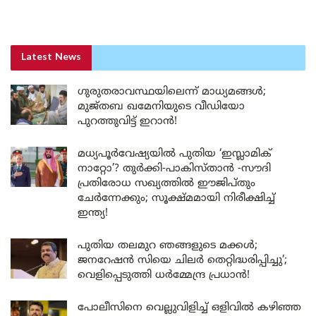
Latest News
ഗുരുതരാവസ്ഥയിലെന്ന് മാധ്യമങ്ങൾ;
മുജ്തബ ഖമേനിയുടെ വീഡിയോ
പുറത്തുവിട്ട് ഇറാൻ!
മധ്യപൂർവേഷ്യയിൽ പുതിയ ‘ഇസ്ലാമിക്
നാറ്റോ’? തുർക്കി-പാകിസ്താൻ -സൗദി
പ്രതിരോധ സഖ്യത്തിൽ ഈജിപ്തും
ചേർന്നേക്കും; സൂക്ഷ്മമായി നിരീക്ഷിച്ച്
ഇന്ത്യ!
പുതിയ തലമുറ ഞങ്ങളുടെ മക്കൾ;
ജനറേഷൻ സിയെ ചിലർ തെറ്റിദ്ധരിപ്പിച്ചു’;
വെളിപ്പെടുത്തി ധർമ്മേന്ദ്ര പ്രധാൻ!
പോലീസിനെ വെല്ലുവിളിച്ച് ഒളിവിൽ കഴിഞ്ഞ