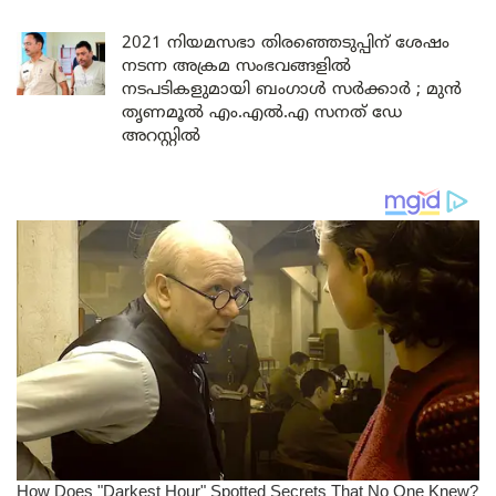
2021 നിയമസഭാ തിരഞ്ഞെടുപ്പിന് ശേഷം
നടന്ന അക്രമ സംഭവങ്ങളിൽ
നടപടികളുമായി ബംഗാൾ സർക്കാർ ; മുൻ
തൃണമൂൽ എം.എൽ.എ സനത് ഡേ
അറസ്റ്റിൽ