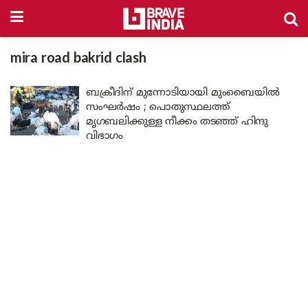
mira road bakrid clash
ബക്രീദിന് മുന്നോടിയായി മുംബൈയിൽ
സംഘർഷം ; പൊതുസ്ഥലത്ത്
മൃഗബലിക്കുള്ള നീക്കം തടഞ്ഞ് ഹിന്ദു
വിഭാഗം