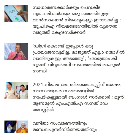
സാധാരണക്കാർക്കും ചെറുകിട
വ്യാപാരികൾക്കും ഒരു തരത്തിലുള്ള
ട്രാൻസാക്ഷൻ നിരക്കുകളും ഈടാക്കില്ല ;
യു.പി.ഐ നിയമഭേദഗതിയിൽ വ്യക്തത
വരുത്തി കേന്ദ്രസർക്കാർ
‘ഡിഗ്രി കൊണ്ട് ഇപ്പോൾ ഒരു
പ്രയോജനവുമില്ല, രാജ്യത്ത് എല്ലാ തൊഴിൽ
വാതിലുകളും അടഞ്ഞു’ ; ‘ഛാത്രോം കീ
ഗൂഞ്ച്’ വിദ്യാർത്ഥി സംഗമത്തിൽ രാഹുൽ
ഗാന്ധി
2021 നിയമസഭാ തിരഞ്ഞെടുപ്പിന് ശേഷം
നടന്ന അക്രമ സംഭവങ്ങളിൽ
നടപടികളുമായി ബംഗാൾ സർക്കാർ ; മുൻ
തൃണമൂൽ എം.എൽ.എ സനത് ഡേ
അറസ്റ്റിൽ
വനിതാ സംവരണത്തിനും
മണ്ഡലപുനർനിർണയത്തിനും