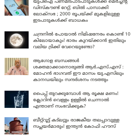
യുപിഐ പണമിടപാടപാടുകൾക്ക് മെർച്ചന്റ്
ഡിസ്കൗണ്ട് റേറ്റ്; ബിൽ പാസാക്കി
ലോക്സഭ ; 2000 രൂപയ്ക്ക് മുകളിലുള്ള
ഇടപാടുകൾക്ക് ബാധകം
ചന്ദ്രനിൽ പോയാൽ നിമിഷനേരം കൊണ്ട് 10
കിലോയാകും! ഭാരം കുറയ്ക്കാൻ ഇതിലും
വലിയ ട്രിക്ക് വേറെയുണ്ടോ?
ആഗോള ബന്ധങ്ങൾ
ശക്തമാക്കാനൊരുങ്ങി ആർ.എസ്.എസ് :
മോഹൻ ഭാഗവത് ഈ മാസം യു.എസിലും
കാനഡയിലും സന്ദർശനം നടത്തും
പൈപ്പ് തുറക്കുമ്പോൾ ആ രൂക്ഷ മണം!
ക്ലോറിൻ വെള്ളം ഉള്ളിൽ ചെന്നാൽ
എന്താണ് സംഭവിക്കുക?
ബീറ്റ്‌റൂട്ട് കട്‌ലറ്റും രാജകീയ തലപ്പാവുള്ള
സപ്ലയർമാരും! ഇന്ത്യൻ കോഫി ഹൗസ്