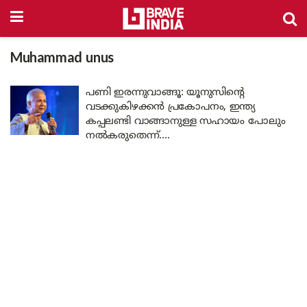
Muhammad unus
പണി ഇരന്നുവാങ്ങൂ: യൂനുസിന്റെ
വടക്കുകിഴക്കന്‍ പ്രകോപനം, ഇന്ത്യ
കപ്പലണ്ടി വാങ്ങാനുള്ള സഹായം പോലും
നൽകരുതെന്ന്….