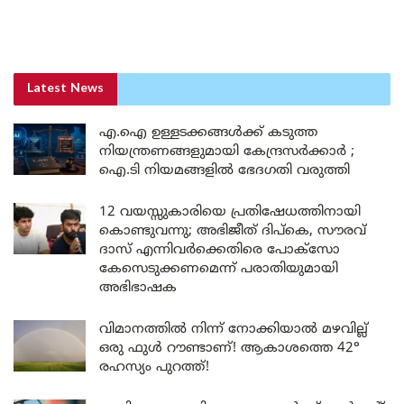
Latest News
എ.ഐ ഉള്ളടക്കങ്ങൾക്ക് കടുത്ത
നിയന്ത്രണങ്ങളുമായി കേന്ദ്രസർക്കാർ ;
ഐ.ടി നിയമങ്ങളിൽ ഭേദഗതി വരുത്തി
12 വയസ്സുകാരിയെ പ്രതിഷേധത്തിനായി
കൊണ്ടുവന്നു; അഭിജീത് ദിപ്കെ, സൗരവ്
ദാസ് എന്നിവർക്കെതിരെ പോക്സോ
കേസെടുക്കണമെന്ന് പരാതിയുമായി
അഭിഭാഷക
വിമാനത്തിൽ നിന്ന് നോക്കിയാൽ മഴവില്ല്
ഒരു ഫുൾ റൗണ്ടാണ്! ആകാശത്തെ 42°
രഹസ്യം പുറത്ത്!