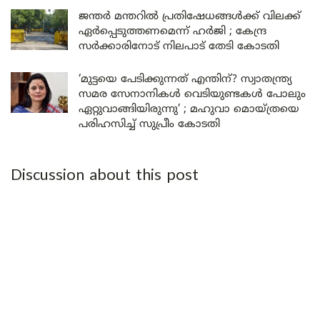
ജന്തർ മന്തറിൽ പ്രതിഷേധങ്ങൾക്ക് വിലക്ക്
ഏർപ്പെടുത്തണമെന്ന് ഹർജി ; കേന്ദ്ര
സർക്കാരിനോട് നിലപാട് തേടി കോടതി
‘മുട്ടയെ പേടിക്കുന്നത് എന്തിന്? സ്വാതന്ത്ര്യ
സമര സേനാനികൾ വെടിയുണ്ടകൾ പോലും
ഏറ്റുവാങ്ങിയിരുന്നു’ ; മഹുവാ മൊയ്ത്രയെ
പരിഹസിച്ച് സുപ്രീം കോടതി
Discussion about this post