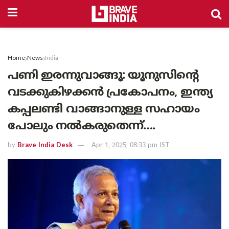
Home
News
India
പണി ഇരന്നുവാങ്ങൂ: യൂനുസിന്റെ
വടക്കുകിഴക്കന്‍ പ്രകോപനം, ഇന്ത്യ
കപ്പലണ്ടി വാങ്ങാനുള്ള സഹായം
പോലും നൽകരുതെന്ന്….
by
Brave India Desk
Apr 1, 2025, 08:33 pm IST