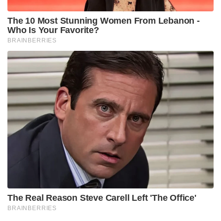
ക്ഷണിച്ചു. പുറത്താക്കപ്പെട്ട ഹസീന ഭരണകൂടം
ഇന്ത്യയെയാണ് ഈ പദ്ധതിയ്ക്കായി ക്ഷണിച്ചിരുന്നത്
Tags:
bangladesh
Muhammad unus