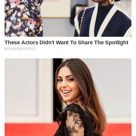
ബന്ധപ്പെടാൻ മാർഗമില്ല. ഇതൊരു വലിയ
അവസരമാണ് ചൈനീസ് സമ്പദ്‌വ്യവസ്ഥ
വിപുലമാക്കാൻ ഇതിനെ ഉപയോഗിക്കാം. ഈ
അവസരം മുതലാക്കി ഉപയോഗപ്പെടുത്തണം.
ബംഗ്ലാദേശില്‍നിന്ന് നിങ്ങൾക്ക് എവിടേക്കും
പോകാനാകും. ഈ മേഖലയിലെ സമുദ്രത്തിന്റെ
കാവലാൾ ഞങ്ങളാണ്. ഇതു വലിയ അവസരങ്ങളാണ്
തുറന്നിടുന്നത്. ചൈനയ്ക്ക് ഇത് ഉപയോഗിക്കാം.
നിർമാണങ്ങളും ഉത്പാദനവും വിപണവും നടത്താം.
ചൈനയിലേക്ക് പലതും കൊണ്ടുപോകാം.
അവിടെനിന്ന് പലതും ലോകത്തിനു നൽകാം’
എന്നായിരുന്നു യൂനുസിന്റെ പരാമർശം.
യൂനുസിന്റെ പരാമർശം വലിയ വിവാദത്തിന്
വഴിവെച്ചിട്ടുണ്ട്. ചൈനയുമായി കൂടുതൽ അടുത്ത്
നിക്ഷേപങ്ങൾ നേടിയെടുക്കുന്നതിനാണ് യൂനുസ് ഈ
ശ്രമം നടത്തിയതെന്ന് വിലയിരുത്തപ്പെടുന്നു.ടീസ്റ്റ
നദീജല പദ്ധതിയിലേക്കും ബംഗ്ലാദേശ് ചൈനയെ