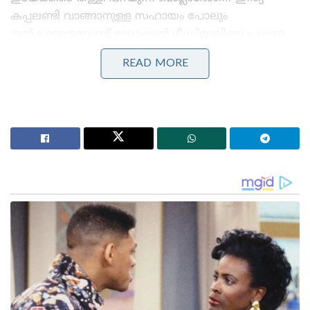
കപ്പലണ്ടി വാങ്ങാനുള്ള സഹായം പോലും
നൽകരുതെന്നാണ് സോഷ്യൽ മീഡിയയിലെ പ്രധാന
വിമർശനം.
READ MORE
Stories you may like
ജപ്പാന്റെ എഫ്-2 പോർവിമാനങ്ങൾ ആദ്യമായി
ഇന്ത്യയിലേക്ക് ; ഇന്തോ-പസഫിക്കിൽ പ്രതിരോധ
സഹകരണം ശക്തമാക്കാൻ തീരുമാനം
തീവ്രവാദ പ്രചാരണത്തിനെതിരെ ശക്തമായ
നടപടികളുമായി ഫഡ്നാവിസ് ; തീവ്രനിലപാടുള്ള 114
പ്രസിദ്ധീകരണങ്ങൾ നിരോധിച്ച് മഹാരാഷ്ട്ര സർക്കാർ
ഇന്ത്യയുടെ 7 സംസ്ഥാനങ്ങൾ, സപ്ത
സഹോദരിമാരെന്ന് അറിയപ്പെടുന്ന ഇന്ത്യയുടെ
കിഴക്കൻ ഭാഗം. അതു കരയാൽ മാത്രം ചുറ്റപ്പെട്ട
ഇന്ത്യയുടെ പ്രദേശമാണ്. അവർക്ക് കടലുമായി