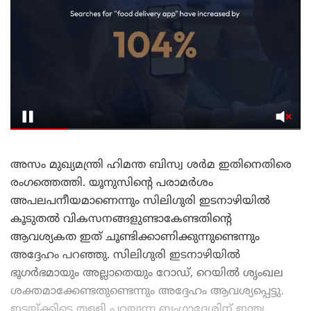
അസം മുഖ്യമന്ത്രി ഹിമന്ത ബിസ്വ ശർമ ഇതിനെതിരെ
രംഗത്തെത്തി. യൂനുസിന്റെ പരാമർശം
അപലപനീയമാണെന്നും സിലിഗുരി ഇടനാഴിയിൽ
കൂടുതൽ വികസനങ്ങളുണ്ടാകേണ്ടതിന്റെ
ആവശ്യകത ഇത് ചൂണ്ടിക്കാണിക്കുന്നുണ്ടെന്നും
അദ്ദേഹം പറഞ്ഞു. സിലിഗുരി ഇടനാഴിയിൽ
ഭൂഗർഭമായും അല്ലാതെയും റോഡ്, റെയിൽ ശൃംഖല
ശക്തമാക്കേണ്ടതുണ്ടെന്നും അദ്ദേഹം ആവശ്യപ്പെട്ടു.
ഇടയ്ക്കിടെ തള്ളി പറയുന്ന ബംഗ്ലാദേശിന് ഇന്ത്യ