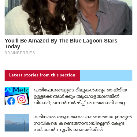
Latest stories
from this section
പ്രതിഷേധങ്ങളുടെ റീലുകൾക്കും രാഷ്ട്രീയ
ഉള്ളടക്കങ്ങൾക്കും ആഗോളതലത്തിൽ
വിലക്ക്; സെൻസർഷിപ്പ് ശക്തമാക്കി മെറ്റ
കരിങ്കടൽ ആക്രമണം: കാണാതായ ഇന്ത്യൻ
നാവികരെ കണ്ടെത്താനായില്ലെന്ന് കേന്ദ്ര
സർക്കാർ സുപ്രീം കോടതിയിൽ