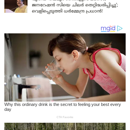
ജനറേഷൻ സിയെ ചിലർ തെറ്റിദ്ധരിപ്പിച്ചു’;
വെളിപ്പെടുത്തി ധർമ്മേന്ദ്ര പ്രധാൻ!