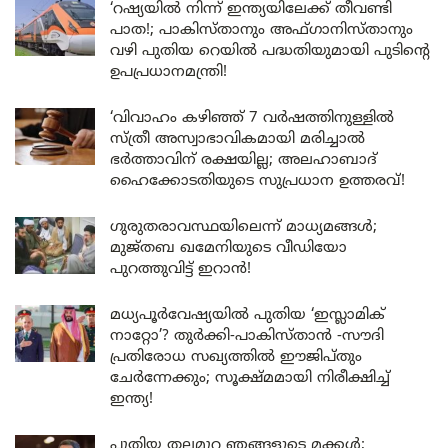
‘റഷ്യയിൽ നിന്ന് ഇന്ത്യയിലേക്ക് തീവണ്ടി
പാത!; പാകിസ്താനും അഫ്ഗാനിസ്താനും
വഴി പുതിയ റെയിൽ പദ്ധതിയുമായി പുടിന്റെ
ഉപപ്രധാനമന്ത്രി!
‘വിവാഹം കഴിഞ്ഞ് 7 വർഷത്തിനുള്ളിൽ
സ്ത്രീ അസ്വാഭാവികമായി മരിച്ചാൽ
ഭർത്താവിന് രക്ഷയില്ല; അലഹാബാദ്
ഹൈക്കോടതിയുടെ സുപ്രധാന ഉത്തരവ്!
ഗുരുതരാവസ്ഥയിലെന്ന് മാധ്യമങ്ങൾ;
മുജ്തബ ഖമേനിയുടെ വീഡിയോ
പുറത്തുവിട്ട് ഇറാൻ!
മധ്യപൂർവേഷ്യയിൽ പുതിയ ‘ഇസ്ലാമിക്
നാറ്റോ’? തുർക്കി-പാകിസ്താൻ -സൗദി
പ്രതിരോധ സഖ്യത്തിൽ ഈജിപ്തും
ചേർന്നേക്കും; സൂക്ഷ്മമായി നിരീക്ഷിച്ച്
ഇന്ത്യ!
പുതിയ തലമുറ ഞങ്ങളുടെ മക്കൾ;