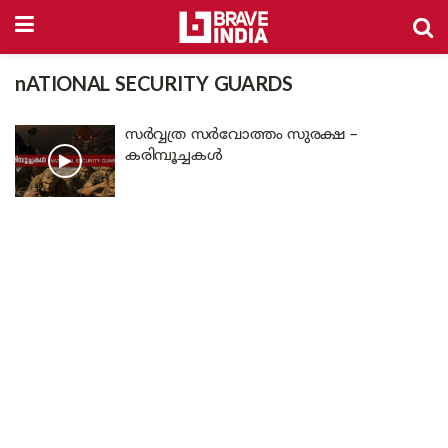
nATIONAL SECURITY GUARDS
സർവ്വത്ര സർവോത്തം സുരക്ഷ –
കരിമ്പൂച്ചകൾ