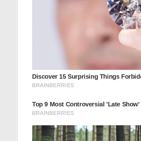
അഡ്വാൻസ്ഡ് ട്രെയിനിംഗ് ഏകദേശം ഒൻപത് -
കഠിനമായ ഈ പരിശീലന കാലത്ത് ആയുധമില്ലാ
പഠിക്കും. ഭീകര കേന്ദ്രങ്ങളിൽ വെള്ളിടി പോല
പരിശീലിക്കുന്നത് ഈ ഘട്ടത്തിലാണ്. കോംബാറ്
കമാൻഡോകൾ പരിശീലിക്കും. ഇരുട്ടുമുറിയിൽ
തരത്തിലുള്ള പരിശീലനങ്ങളാണ് കോംബാറ്റ് റൂ
നീങ്ങിക്കൊണ്ടിരിക്കുന്ന 29 ലക്ഷ്യങ്ങളെ ആറര
ഭാഗമാണ്. ഷൂട്ടിംഗ് നടക്കുമ്പോൾ ലക്ഷ്യത്ത
നിലയുറപ്പിക്കുകയും ഈ കമാൻഡോയ്ക്ക് പരിക്
പരീക്ഷണങ്ങളും ഈ കാലയളവിൽ നേരിടേണ്ട
പതിനാലുമാസത്തെ പരിശീലനം വിജയകരമാ
ഭാഗമാകും. തുടർന്ന് അത്യാധുനികമായ പരിശ
തുടങ്ങിയ രാജ്യങ്ങളിലേക്ക് കമാൻഡോകള
നിലവിൽ ലഭ്യമല്ല. സാധാരണയായി നാലോ 
കമാൻഡോകൾ സ്വന്തം റെജിമെന്റിലേക്ക് തിര