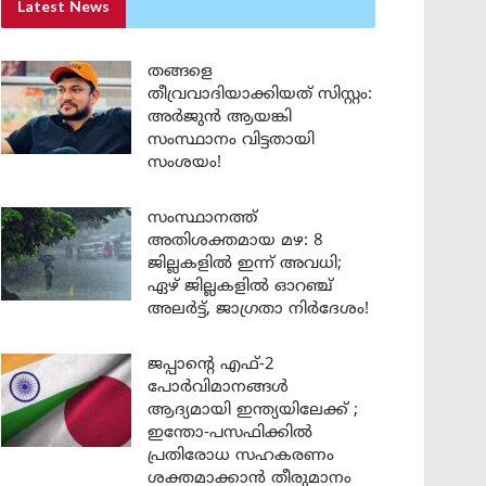
Latest News
തങ്ങളെ
തീവ്രവാദിയാക്കിയത് സിസ്റ്റം:
അർജുൻ ആയങ്കി
സംസ്ഥാനം വിട്ടതായി
സംശയം!
സംസ്ഥാനത്ത്
അതിശക്തമായ മഴ: 8
ജില്ലകളിൽ ഇന്ന് അവധി;
ഏഴ് ജില്ലകളിൽ ഓറഞ്ച്
അലർട്ട്, ജാഗ്രതാ നിർദേശം!
ജപ്പാന്റെ എഫ്-2
പോർവിമാനങ്ങൾ
ആദ്യമായി ഇന്ത്യയിലേക്ക് ;
ഇന്തോ-പസഫിക്കിൽ
പ്രതിരോധ സഹകരണം
ശക്തമാക്കാൻ തീരുമാനം