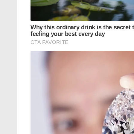
വിജയിച്ചാൽ സങ്കീർണമായ പരിശീലനങ്ങളിലെ
പൂർത്തിയാക്കിയാൽ മാത്രമേ രാജ്യത്തെ ഏ
അംഗമാകാൻ കഴിയുകയുള്ളൂ.
ഏത് വിഭാഗത്തിൽ പെട്ടയാളാണ് എന്നതിനനുസര
പരീക്ഷകൾ. സൈന്യത്തിൽ നിന്നുള്ളവർക്കു
മാനദണ്ഡങ്ങൾ വ്യത്യസ്തമാണ്. ശാരീരിക
ഘടകമാണ്. നേടിയ പരിശീലനം , സേവന കാലത്
വിദ്യാഭ്യാസം തുടങ്ങിയവയെല്ലാം സെലക്ഷനു
രണ്ടാം ഘട്ടത്തിലാണ് പ്രാഥമിക പരിശീലനം ന
പരിശീലനം മനേസറിലെ ട്രെയിനിംഗ് സെന്ററിലാ
തിരിച്ചിട്ടുള്ള ശാരീരിക പരിശീലനം കാഠിന
കരുത്തുറ്റതാണെങ്കിൽ മാത്രമേ ഈ കടമ്പ 
എൺപത് ശതമാനം വരെ പരീക്ഷാർത്ഥികൾ 
പുറത്താകുമെന്നാണ് കണക്കുകൾ. വിവിധ ത
കാലയളവിൽ പഠിക്കും.