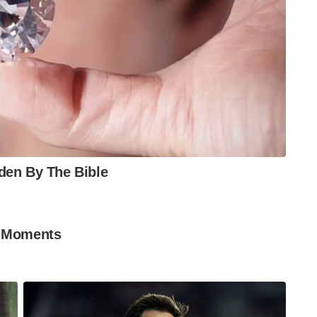
പതിനൊന്ന് മാസം നീണ്ടുനിൽക്കും. അത്യന്തം
ത്ത പോരാട്ടവും തന്ത്രപരമായ യുദ്ധങ്ങളും
െ പ്രത്യക്ഷപ്പെടലും തകർക്കലുമെല്ലാം
റ് റൂം ഷൂട്ടിംഗ് എന്ന സ്പെഷ്യലൈസ്ഡ് വെടിവെപ്പും
 കയറി മൂന്ന് സെക്കൻഡിനകം ലക്ഷ്യം ഭേദിക്കുന്ന
ം ഷൂട്ടിംഗിൽ ഉള്ളത്. അരണ്ട വെളിച്ചത്
 മിനുട്ടിനുള്ളിൽ വെടിവെച്ചിടുന്നതും ഇതിന്റെ
ിന്റെ തൊട്ടടുത്ത് മറ്റൊരു കമാൻഡോ
ക് പറ്റാതെ ലക്ഷ്യം ഭേദിക്കുന്ന തരത്തിലുള്ള
ി വരും.
യി പൂർത്തിയാക്കിയാൽ എൻ.എസ്.ജിയുടെ
ീലനത്തിന് ഇസ്രയേൽ , ഫ്രാൻസ് , ജർമ്മനി
െ അയയ്ക്കും. അവിടങ്ങളിലെ പരിശീലന വിവരങ്ങൾ
അഞ്ചോ വർഷത്തെ ഡെപ്യൂട്ടേഷനു ശേഷം
ിച്ചു പോകും.