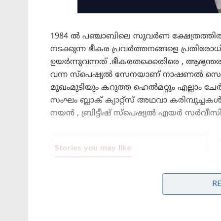
1984 ൽ പഞ്ചാബിലെ സുവർണ ക്ഷേത്രത്തിൽ നട
നടക്കുന്ന ഭീകര പ്രവർത്തനങ്ങളെ പ്രതി
ഉയർന്നുവന്നത് .ഭീകരതക്കെതിരെ , ആഭ്യന
വന്ന സ്പെഷ്യൽ സേനയാണ് നാഷണൽ സെക്യൂരി
മുഖം‌മൂടിയും കറുത്ത ഹെൽമറ്റും എല്ലാം 
സംഘം ബ്ലാക് ക്യാറ്റ്സ് അഥവാ കരിമ്പൂച്ചകൾ
നയൻ , ബ്രിട്ടീഷ് സ്പെഷ്യൽ എയർ സർവീസി
Stories you may like
അന്ന് ഫ്രാൻസ് സാങ്കേതികവിദ്യ
നിഷേധിച്ചു, ഇന്ന് ലോകത്തെ
R
വിറപ്പിക്കുന്ന ‘വിരൂപാക്ഷ’ റഡാറുമായി
ഡിആർഡിഒ;നെഞ്ചിടിപ്പ് കൂട്ടുന്ന
തദ്ദേശീയ വിപ്ലവം