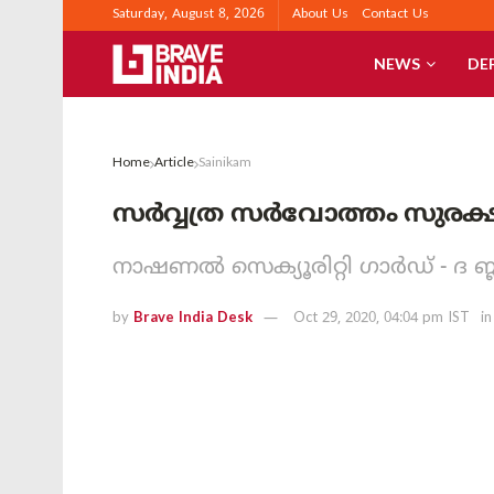
Saturday, August 8, 2026
About Us
Contact Us
NEWS
DE
Home
Article
Sainikam
സർവ്വത്ര സർവോത്തം സുരക്ഷ 
നാഷണൽ സെക്യൂരിറ്റി ഗാർഡ് - ദ ബ്ലാക്
by
Brave India Desk
Oct 29, 2020, 04:04 pm IST
in