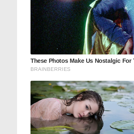
സെൻട്രൽ ആംഡ് പൊലീസ് ഫോഴ്സ് അതായത്
സേനകളിൽ നിന്ന് ഡെപ്യൂട്ടേഷനിൽ എത്തുന്ന
രൂപീകരിക്കുന്നത്. 11,12,13 എസ്.ആർ.ജി
ആക്ഷൻ ഗ്രൂപ്പിനൊപ്പം ഭീകരവിരുദ്ധ പോരാട്ടത
വി.വി.ഐ.പികളുടെ സുരക്ഷയാണ് സ്പെഷ്യൽ റേ
പോരാട്ടത്തിൽ സ്പെഷ്യൽ ആക്ഷൻ ഗ്രൂപ്പിന
സ്പെഷ്യൽ കോമ്പോസിറ്റ് ഗ്രൂപ്പിൽ സൈന
ഉദ്യോഗസ്ഥർ ഉൾപ്പെടുന്നു. മുംബൈ, ചെന്
അഞ്ച് മേഖലകളിലെ ഭീകരവിരുദ്ധ നീക്കങ്
വരുന്ന ഭീകരവാദ പ്രവർത്തനങ്ങളെ ചെറുക്ക
സ്പെഷ്യൽ ഗ്രൂപ്പുകൾക്കൊപ്പം നാഷണൽ ബ
നിയന്ത്രണത്തിലാണുള്ളത്.
മറ്റ് സ്പെഷ്യൽ ഫോഴ്സുകളെപ്പോലെ കരിമ്പൂച
പരീക്ഷണങ്ങളുമാണ് നേരിടേണ്ടത്. പ്രാഥമ
സെലക്ഷൻ.സെലക്ഷനു ശേഷം എൻ.എസ്.ജിയു