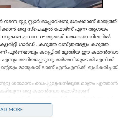
ന്ന ബ്ലൂ സ്റ്റാർ ഓപ്പറേഷനു ശേഷമാണ് രാജ്യത്ത്
രോധിക്കാൻ ഒരു സ്പെഷ്യൽ ഫോഴ്സ് എന്ന ആശയം
്തര സുരക്ഷ പ്രധാന ദൗത്യമായി അങ്ങനെ നിലവിൽ
റ്റി ഗാർഡ് . കറുത്ത വസ്ത്രങ്ങളും കറുത്ത
ചേർന്ന് പൂർണമായും കറുപ്പിൽ മുങ്ങിയ ഈ കമാൻഡോ
 എന്നും അറിയപ്പെടുന്നു. ജർമ്മനിയുടെ ജി.എസ്.ജി
ന്റെയും മാതൃകയിലാണ് എൻ.എസ്.ജി രൂപീകരിച്ചത്.
നൂറു ശതമാനം ഡെപ്യൂട്ടേഷനിലൂടെ മാത്രം എത്താൻ
കഴിയുന്ന ഒരു കമാൻഡോ ഫോഴ്സാണ്
എൻ.എസ്.ജി. ഇന്ത്യൻ ആർമി , സെൻട്രൽ ആംഡ്
ഫോഴ്സസ്, ഇന്ത്യൻ പൊലീസ് സർവ്വീസ് എന്നീ
EAD MORE
സേനകളിൽ നിന്നാണ്‌ എൻ.എസ്.ജി
കമാൻഡോകളെ തെരഞ്ഞെടുക്കുന്നത്.
ആഭ്യന്തരമായി ഉണ്ടാകുന്ന തീവ്രവാദ