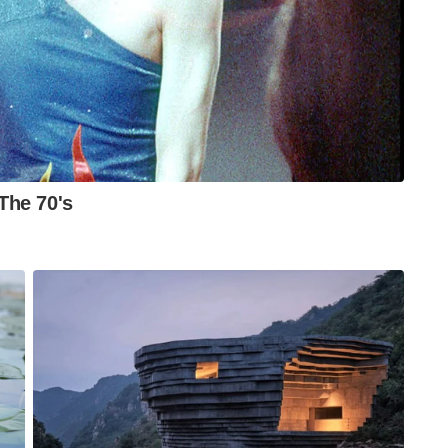
 ബി.എസ്.എഫ്, സി.ആർ.പി .എഫ് തുടങ്ങിയ
വരെ ചേർത്താണ് സ്പെഷ്യൽ റേഞ്ചർ ഗ്രൂപ്പ്
യാണുള്ളത്. ഇതിൽ 11 എസ്.ആർ.ജിയാണ് സ്പെഷ്യൽ
്തിൽ പങ്കെടുക്കുന്നത്. രാജ്യത്തെ
ഞ്ചർ ഗ്രൂപ്പിന്റെ ചുമതല.ഒപ്പം ഭീകരവിരുദ്ധ
െ സഹായിക്കേണ്ട ചുമതലയും ഇവർക്കുണ്ട്.
്യത്തിലെയും സെൻട്രൽ പൊലീസ് സേനയിലേയും
നൈ, ഹൈദരാബാദ് , കൊൽക്കത്ത , ഗാന്ധിനഗർ എന്നീ
ങളാണ് ഇവരുടെ ചുമതല. ഈ മേഖലയ്ക്കുള്ളിൽ
ുക എന്നതാണ് ഇവരുടെ ദൗത്യം. ഈ മൂന്ന്
ോംബ് ഡാറ്റ സെന്ററും എൻ.എസ്.ജിയുടെ
്ചകളും മൂന്ന് ഘട്ട പരിശീലനവും
ികമായ പരീക്ഷകൾക്ക് ശേഷമായിരിക്കും
ടെ പ്രാഥമിക പരിശീലനമുണ്ടാകും. അതിൽ