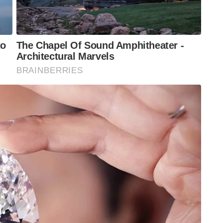
ക്ക് നീങ്ങും. ഇതെല്ലാം വിജയകരമായി
റ്റവും സ്പെഷ്യലായ ആഭ്യന്തര സുരക്ഷസേനയിൽ
ിച്ചിരിക്കും പ്രാഥമിക ഘട്ടത്തിലെ വിവിധ
ം സെൻട്രൽ പൊലീസ് ഫോഴ്സിൽ നിന്നുള്ളവർക്കും
വും മാനസികവുമായ കരുത്ത് നിർണായക
ത് പുലർത്തിയ അച്ചടക്കവും നല്ല സ്വഭാവവും ,
 മാനദണ്ഡമാകും.
ടക്കുക. മൂന്നു മാസം നീണ്ടു നിൽക്കുന്ന ഈ
യിരിക്കും നടക്കുന്നത്. 26 വിഭാഗങ്ങളായി
്യമേറിയതാണ്. ശരീരവും മനസ്സും ഒരു പോലെ
കടക്കാൻ കഴിയുകയുള്ളൂ. ഏതാണ്ട് എഴുപത് മുതൽ
ഈ പരിശീലനം പൂർത്തിയാക്കാൻ കഴിയാതെ
രത്തിലുള്ള ആയുധങ്ങളും പ്രവർത്തനങ്ങളും ഈ