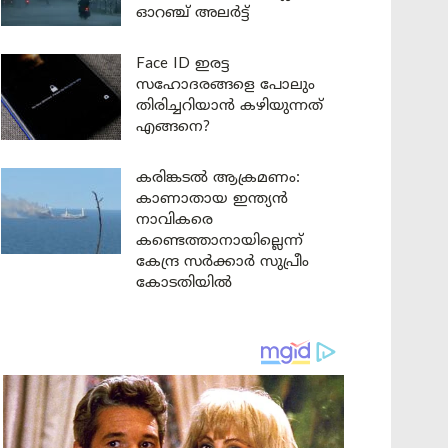
ഓറഞ്ച് അലർട്ട്
Face ID ഇരട്ട
സഹോദരങ്ങളെ പോലും
തിരിച്ചറിയാൻ കഴിയുന്നത്
എങ്ങനെ?
കരിങ്കടൽ ആക്രമണം:
കാണാതായ ഇന്ത്യൻ
നാവികരെ
കണ്ടെത്താനായില്ലെന്ന്
കേന്ദ്ര സർക്കാർ സുപ്രീം
കോടതിയിൽ