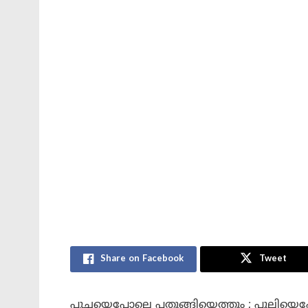
Share on Facebook
Tweet
പൂച്ചയെപ്പോലെ പതുങ്ങിയെത്തും ; പുലിയെപ