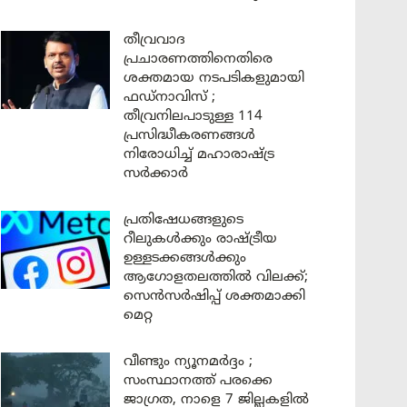
തീവ്രവാദ
പ്രചാരണത്തിനെതിരെ
ശക്തമായ നടപടികളുമായി
ഫഡ്നാവിസ് ;
തീവ്രനിലപാടുള്ള 114
പ്രസിദ്ധീകരണങ്ങൾ
നിരോധിച്ച് മഹാരാഷ്ട്ര
സർക്കാർ
പ്രതിഷേധങ്ങളുടെ
റീലുകൾക്കും രാഷ്ട്രീയ
ഉള്ളടക്കങ്ങൾക്കും
ആഗോളതലത്തിൽ വിലക്ക്;
സെൻസർഷിപ്പ് ശക്തമാക്കി
മെറ്റ
വീണ്ടും ന്യൂനമർദ്ദം ;
സംസ്ഥാനത്ത് പരക്കെ
ജാഗ്രത, നാളെ 7 ജില്ലകളിൽ