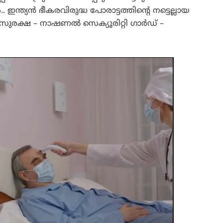
. ഇന്ത്യൻ ഭീകരവിരുദ്ധ പോരാട്ടത്തിന്റെ നട്ടെല്ലായ
ുരക്ഷ – നാഷണൽ സെക്യൂരിറ്റി ഗാർഡ് –