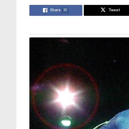
ആത്മ നിർഭർ സമുദ്ര പ്രതാപ് ; കോസ്റ്റ്
ഗാർഡ് തദ്ദേശീയമായി നിർമിച്ച
മലിനീകരണ നിയന്ത്രണ കപ്പൽ
Share
30
Tweet
കമ്മീഷൻ ചെയ്ത് പ്രതിരോധ മന്ത്രി
ഭീകരപ്രവർത്തനങ്ങളെ ഫലപ്രദമായി തകർക്
ലക്ഷ്യം. രാജ്യത്തെ പ്രമുഖരായ നേതാക്ക
പ്രധാനമായും മൂന്ന് വിഭാഗങ്ങളിലായാണ
സജ്ജീകരിച്ചിരിക്കുന്നത്. സ്പെഷ്യൽ ആക്ഷൻ ഗ്
കോമ്പോസിറ്റ് ഗ്രൂപ്പ്. രണ്ട് സ്പെഷ്യൽ ആക്ഷ
എസ്.എ.ജി എന്നാണ് അവ അറിയപ്പെടുന്നത്. ഇവ
ചേരുന്നതാണ്` നാഷണൽ സെക്യൂരിറ്റി ഗാർഡി
എസ്.എ.ജിയും 11 എസ്.ആർ.ജിയുമാണ് ഭീകരവി
ഹൈജാക്കിംഗിനെ തടയുന്നതിൽ സ്പെഷ്യലൈസ
എസ്.എ.ജിയിലെ കമാൻഡോകൾ പൂർണമായും ഇന
എത്തുന്നവരാണ്.