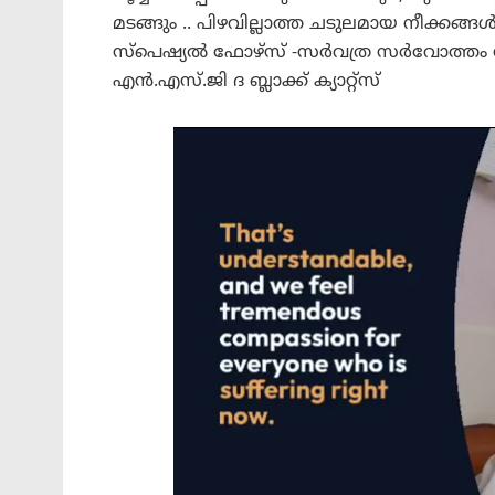
മടങ്ങും .. പിഴവില്ലാത്ത ചടുലമായ നീക്കങ്ങൾ.
സ്പെഷ്യൽ ഫോഴ്സ് -സർവത്ര സർവോത്തം സ
എൻ.എസ്.ജി ദ ബ്ലാക്ക് ക്യാറ്റ്സ്