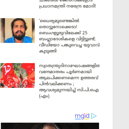
ചടങ്ങിൽ ജെൻസികളോട്
പ്രധാനമന്ത്രി നരേന്ദ്ര മോദി!
‘ധൈര്യമുണ്ടെങ്കിൽ
തൊട്ടുനോക്കെടാ!
ബെംഗളൂരുവിലേക്ക് 25
ബംഗ്ലാദേശികളെ വിട്ടിട്ടുണ്ട്;
വീഡിയോ പങ്കുവെച്ച യുവാവ്
കുടുങ്ങി
സ്വാതന്ത്ര്യദിനാഘോഷങ്ങളിൽ
വന്ദേമാതരം പൂർണമായി
ആലപിക്കണമെന്ന ഉത്തരവ്
പിൻവലിക്കണം ;
ആവശ്യമുന്നയിച്ച് സി.പി.ഐ
(എം)