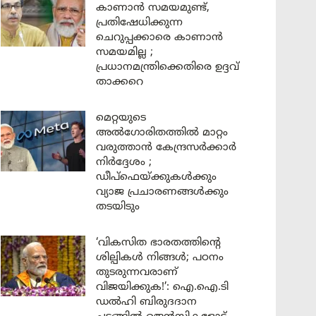
കാണാൻ സമയമുണ്ട്,
പ്രതിഷേധിക്കുന്ന
ചെറുപ്പക്കാരെ കാണാൻ
സമയമില്ല ;
പ്രധാനമന്ത്രിക്കെതിരെ ഉദ്ദവ്
താക്കറെ
മെറ്റയുടെ
അൽഗോരിതത്തിൽ മാറ്റം
വരുത്താൻ കേന്ദ്രസർക്കാർ
നിർദ്ദേശം ;
ഡീപ്‌ഫെയ്ക്കുകൾക്കും
വ്യാജ പ്രചാരണങ്ങൾക്കും
തടയിടും
‘വികസിത ഭാരതത്തിന്റെ
ശില്പികൾ നിങ്ങൾ; പഠനം
തുടരുന്നവരാണ്
വിജയിക്കുക!’: ഐ.ഐ.ടി
ഡൽഹി ബിരുദദാന