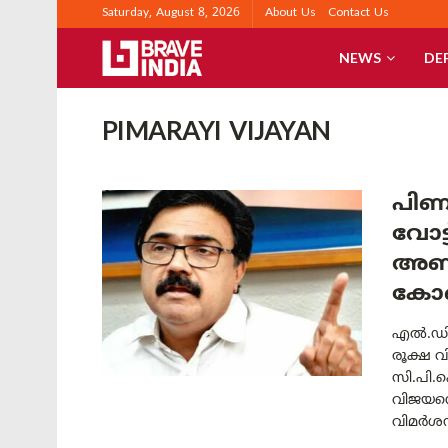
Saturday, August 8, 2026
About Us
Contact Us
NEWS
DE
PIMARAYI VIJAYAN
പിണറ
വോട്
അണി
കോൺ
എൽ.ഡി.
രൂക്ഷ വ
സി.പി.ഐ
വിജയനെത
വിമർശന