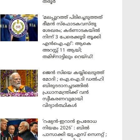
തരൂർ
‘മലപ്പുറത്ത് പിടിച്ചെടുത്തത്
ഭീമൻ സ്ഫോടകവസ്തു
ശേഖരം; കർണാടകയിൽ
നിന്ന് 3 പേരെക്കൂടി തൂക്കി
എൻഐ.എ!’: ആകെ
അറസ്റ്റ് 11 ആയി;
തമിഴ്‌നാട്ടിലും റെയ്ഡ്!
ജെൻ സിയെ കയ്യിലെടുത്ത്
മോദി ; ഐ.ഐ.ടി ഡൽഹി
ബിരുദദാനച്ചടങ്ങിൽ
പ്രധാനമന്ത്രിക്ക് വൻ
സ്വീകരണവുമായി
വിദ്യാർത്ഥികൾ
‘റഷ്യൻ-ഇറാൻ ഉപരോധ
നിയമം 2026’ : ബിൽ
പാസാക്കി യു.എസ് സെനറ്റ് ;