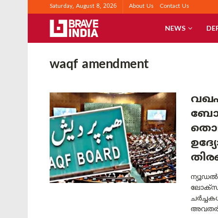
Saturday, August 8, 2026
About Us
Contact Us
NEWS
DE
waqf amendment
വഖഫ
ബോർ
തൊഴ
ഉദ്
തിരഞ
ന്യൂഡൽ
ലോക്‌സ
ചർച്ചക
അവതരിപ്പ