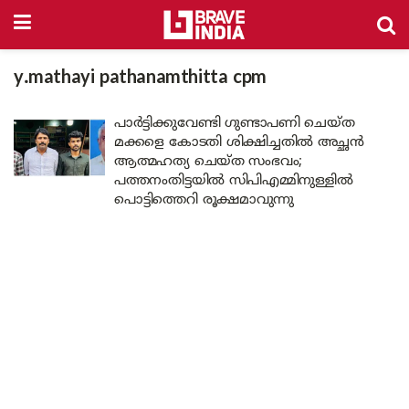
y.mathayi pathanamthitta cpm
പാർട്ടിക്കുവേണ്ടി ഗുണ്ടാപണി ചെയ്ത
മക്കളെ കോടതി ശിക്ഷിച്ചതിൽ അച്ഛൻ
ആത്മഹത്യ ചെയ്ത സംഭവം;
പത്തനംതിട്ടയിൽ സിപിഎമ്മിനുള്ളിൽ
പൊട്ടിത്തെറി രൂക്ഷമാവുന്നു