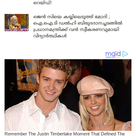
റെയ്ഡ്!
ജെൻ സിയെ കയ്യിലെടുത്ത് മോദി ;
ഐ.ഐ.ടി ഡൽഹി ബിരുദദാനച്ചടങ്ങിൽ
പ്രധാനമന്ത്രിക്ക് വൻ സ്വീകരണവുമായി
വിദ്യാർത്ഥികൾ