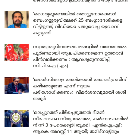
ജെൻസികളോട് പ്രധാനമന്ത്രി നരേന്ദ്ര മോദി!
‘ധൈര്യമുണ്ടെങ്കിൽ തൊട്ടുനോക്കെടാ!
ബെംഗളൂരുവിലേക്ക് 25 ബംഗ്ലാദേശികളെ
വിട്ടിട്ടുണ്ട്; വീഡിയോ പങ്കുവെച്ച യുവാവ്
കുടുങ്ങി
സ്വാതന്ത്ര്യദിനാഘോഷങ്ങളിൽ വന്ദേമാതരം
പൂർണമായി ആലപിക്കണമെന്ന ഉത്തരവ്
പിൻവലിക്കണം ; ആവശ്യമുന്നയിച്ച്
സി.പി.ഐ (എം)
‘ജെൻസികളെ കേൾക്കാൻ കോൺഗ്രസിന്
കഴിഞ്ഞുവോ എന്ന് സ്വയം
പരിശോധിക്കണം; വിമർശനവുമായി ശശി
തരൂർ
‘മലപ്പുറത്ത് പിടിച്ചെടുത്തത് ഭീമൻ
സ്ഫോടകവസ്തു ശേഖരം; കർണാടകയിൽ
നിന്ന് 3 പേരെക്കൂടി തൂക്കി എൻഐ.എ!’:
ആകെ അറസ്റ്റ് 11 ആയി; തമിഴ്‌നാട്ടിലും