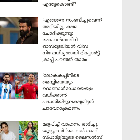
എന്തുകൊണ്ട്?
‘എങ്ങനെ സംഭവിച്ചുവെന്ന്
അറിയില്ല, ക്ഷമ
ചോദിക്കുന്നു;
മോഹൻലാലിന്
ഓസ്ട്രേലിയൻ വിസ
നിഷേധിച്ചതായി റിപ്പോർട്ട്
,മാപ്പ് പറഞ്ഞ് താരം
‘ലോകകപ്പിനിടെ
മെസ്സിയെയും
റൊണാൾഡോയെയും
വധിക്കാൻ
പദ്ധതിയിട്ടു;ലക്ഷ്യമിട്ടത്
ചാവേറാക്രമണം
മദ്യപിച്ച് വാഹനം ഓടിച്ചു,
യൂട്യൂബർ ‘ഹെലൻ ഓഫ്
സ്പാർട്ട’യുടെ ലൈസൻസ്