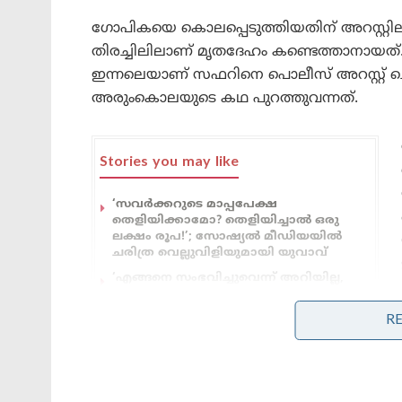
ഗോപികയെ കൊലപ്പെടുത്തിയതിന് അറസ്റ്റിലാ
തിരച്ചിലിലാണ് മൃതദേഹം കണ്ടെത്താനായത്
ഇന്നലെയാണ് സഫറിനെ പൊലീസ് അറസ്റ്റ് ചെ
അരുംകൊലയുടെ കഥ പുറത്തുവന്നത്.
Stories you may like
‘സവർക്കറുടെ മാപ്പപേക്ഷ
തെളിയിക്കാമോ? തെളിയിച്ചാൽ ഒരു
ലക്ഷം രൂപ!’; സോഷ്യൽ മീഡിയയിൽ
ചരിത്ര വെല്ലുവിളിയുമായി യുവാവ്
‘എങ്ങനെ സംഭവിച്ചുവെന്ന് അറിയില്ല,
ക്ഷമ ചോദിക്കുന്നു; മോഹൻലാലിന്
ഓസ്ട്രേലിയൻ വിസ നിഷേധിച്ചതായി
R
റിപ്പോർട്ട് ,മാപ്പ് പറഞ്ഞ് താരം