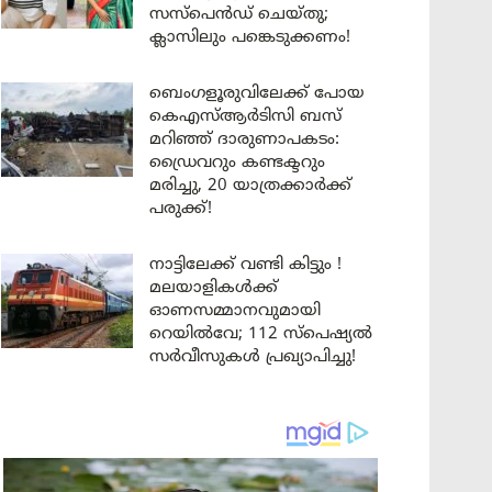
സസ്പെൻഡ് ചെയ്തു;
ക്ലാസിലും പങ്കെടുക്കണം!
ബെംഗളൂരുവിലേക്ക് പോയ
കെഎസ്ആർടിസി ബസ്
മറിഞ്ഞ് ദാരുണാപകടം:
ഡ്രൈവറും കണ്ടക്ടറും
മരിച്ചു, 20 യാത്രക്കാർക്ക്
പരുക്ക്!
നാട്ടിലേക്ക് വണ്ടി കിട്ടും !
മലയാളികൾക്ക്
ഓണസമ്മാനവുമായി
റെയിൽവേ; 112 സ്പെഷ്യൽ
സർവീസുകൾ പ്രഖ്യാപിച്ചു!