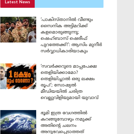
Latest News
‘പാകിസ്താനിൽ വീണ്ടും
സൈനിക അട്ടിമറിക്ക്
കളമൊരുങ്ങുന്നു;
ഷെഹ്ബാസ് ഷെരീഫ്
പുറത്തേക്ക്!’: ആസിം മുനീർ
സർവ്വാധികാരിയാകും
‘സവർക്കറുടെ മാപ്പപേക്ഷ
തെളിയിക്കാമോ?
തെളിയിച്ചാൽ ഒരു ലക്ഷം
രൂപ!’; സോഷ്യൽ
മീഡിയയിൽ ചരിത്ര
വെല്ലുവിളിയുമായി യുവാവ്
ഭൂമി ഇത്ര വേഗത്തിൽ
കറങ്ങുമ്പോഴും നമുക്ക്
അതിന്റെ ചലനം
അനുഭവപ്പെടാത്തത്