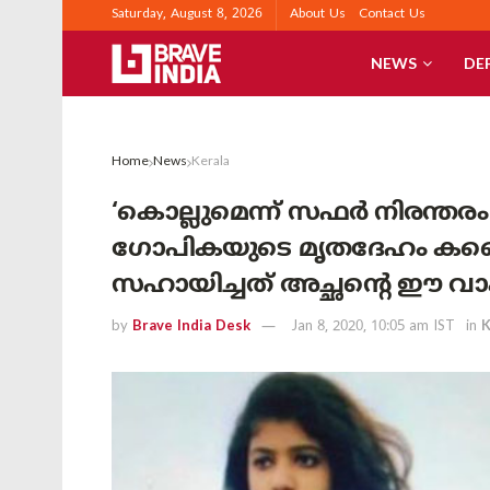
Saturday, August 8, 2026
About Us
Contact Us
NEWS
DE
Home
News
Kerala
‘കൊല്ലുമെന്ന് സഫര്‍ നിരന്തരം
ഗോപികയുടെ മൃതദേഹം കണ്ട
സഹായിച്ചത് അച്ഛന്റെ ഈ വാക
by
Brave India Desk
Jan 8, 2020, 10:05 am IST
in
K