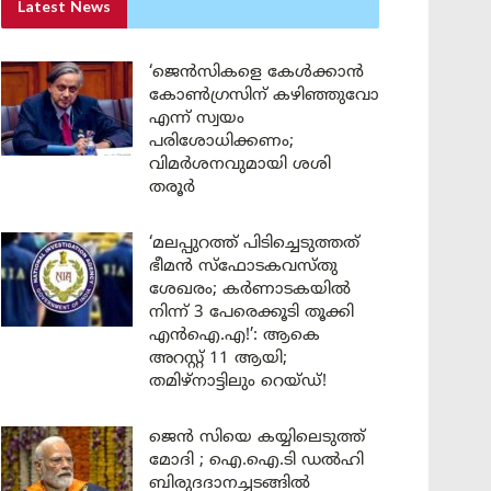
Latest News
‘ജെൻസികളെ കേൾക്കാൻ
കോൺഗ്രസിന് കഴിഞ്ഞുവോ
എന്ന് സ്വയം
പരിശോധിക്കണം;
വിമർശനവുമായി ശശി
തരൂർ
‘മലപ്പുറത്ത് പിടിച്ചെടുത്തത്
ഭീമൻ സ്ഫോടകവസ്തു
ശേഖരം; കർണാടകയിൽ
നിന്ന് 3 പേരെക്കൂടി തൂക്കി
എൻഐ.എ!’: ആകെ
അറസ്റ്റ് 11 ആയി;
തമിഴ്‌നാട്ടിലും റെയ്ഡ്!
ജെൻ സിയെ കയ്യിലെടുത്ത്
മോദി ; ഐ.ഐ.ടി ഡൽഹി
ബിരുദദാനച്ചടങ്ങിൽ