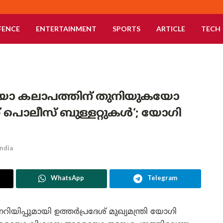
FENCE
ENTERTAINMENT
SPORTS
ARTICLE
TECH
യോ കലാപത്തിന് തുനിയുകയോ
 പൊലീസ് ബുള്ളറ്റുകൾ‘; യോഗി
India
WhatsApp
Telegram
പ്പുമായി ഉത്തർപ്രദേശ് മുഖ്യമന്ത്രി യോഗി