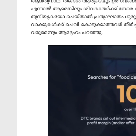
ആദിത്യനാഥ്. തങ്ങൾ ആരുടെയും ഉത്സവങ്ങളെ
എന്നാൽ ആരെങ്കിലും ശിവഭക്തർക്ക് നേര
തുനിയുകയോ ചെയ്താൽ പ്രത്യാഘാതം ഗുരുതര
വാക്കുകൾക്ക് ചെവി കൊടുക്കാത്തവർ തീർച്
വരുമെന്നും ആദ്ദേഹം പറഞ്ഞു.