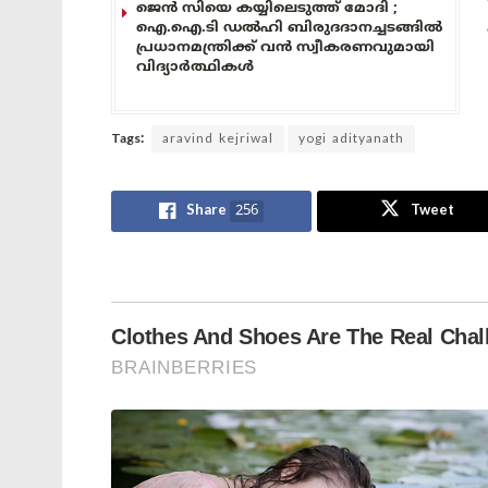
ജെൻ സിയെ കയ്യിലെടുത്ത് മോദി ;
ഐ.ഐ.ടി ഡൽഹി ബിരുദദാനച്ചടങ്ങിൽ
പ്രധാനമന്ത്രിക്ക് വൻ സ്വീകരണവുമായി
വിദ്യാർത്ഥികൾ
Tags:
aravind kejriwal
yogi adityanath
Share
256
Tweet