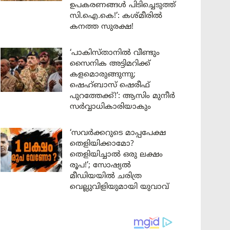
ഉപകരണങ്ങൾ പിടിച്ചെടുത്ത്
സി.ഐ.കെ!’: കശ്മീരിൽ
കനത്ത സുരക്ഷ!
‘പാകിസ്താനിൽ വീണ്ടും
സൈനിക അട്ടിമറിക്ക്
കളമൊരുങ്ങുന്നു;
ഷെഹ്ബാസ് ഷെരീഫ്
പുറത്തേക്ക്!’: ആസിം മുനീർ
സർവ്വാധികാരിയാകും
‘സവർക്കറുടെ മാപ്പപേക്ഷ
തെളിയിക്കാമോ?
തെളിയിച്ചാൽ ഒരു ലക്ഷം
രൂപ!’; സോഷ്യൽ
മീഡിയയിൽ ചരിത്ര
വെല്ലുവിളിയുമായി യുവാവ്