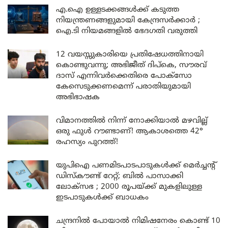
എ.ഐ ഉള്ളടക്കങ്ങൾക്ക് കടുത്ത
നിയന്ത്രണങ്ങളുമായി കേന്ദ്രസർക്കാർ ;
ഐ.ടി നിയമങ്ങളിൽ ഭേദഗതി വരുത്തി
12 വയസ്സുകാരിയെ പ്രതിഷേധത്തിനായി
കൊണ്ടുവന്നു; അഭിജീത് ദിപ്കെ, സൗരവ്
ദാസ് എന്നിവർക്കെതിരെ പോക്സോ
കേസെടുക്കണമെന്ന് പരാതിയുമായി
അഭിഭാഷക
വിമാനത്തിൽ നിന്ന് നോക്കിയാൽ മഴവില്ല്
ഒരു ഫുൾ റൗണ്ടാണ്! ആകാശത്തെ 42°
രഹസ്യം പുറത്ത്!
യുപിഐ പണമിടപാടപാടുകൾക്ക് മെർച്ചന്റ്
ഡിസ്കൗണ്ട് റേറ്റ്; ബിൽ പാസാക്കി
ലോക്സഭ ; 2000 രൂപയ്ക്ക് മുകളിലുള്ള
ഇടപാടുകൾക്ക് ബാധകം
ചന്ദ്രനിൽ പോയാൽ നിമിഷനേരം കൊണ്ട് 10