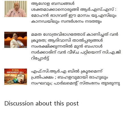
ആഗോള ബന്ധങ്ങൾ
ശക്തമാക്കാനൊരുങ്ങി ആർ.എസ്.എസ് :
മോഹൻ ഭാഗവത് ഈ മാസം യു.എസിലും
കാനഡയിലും സന്ദർശനം നടത്തും
മമത ഗോത്രവിഭാഗത്തോട് കാണിച്ചത് വൻ
ക്രൂരത; ആദിവാസി താൽപ്പര്യങ്ങൾ
സംരക്ഷിക്കുന്നതിൽ മുൻ ബംഗാൾ
സർക്കാരിന് വൻ വീഴ്ച പറ്റിയെന്ന് സി.എ.ജി
റിപ്പോർട്ട്
എഫ്.സി.ആർ.എ ബിൽ ക്രൂരമെന്ന്
പ്രതിപക്ഷം ; ബഹളവുമായി രാഹുലും
സംഘവും; പാർലമെന്റ് സ്തംഭനം തുടരുന്നു
Discussion about this post