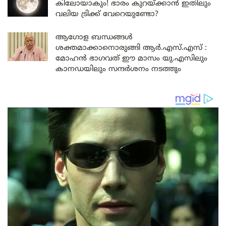
കിലോയാകും! ഭാരം കുറയ്ക്കാൻ ഇതിലും
വലിയ ട്രിക്ക് വേറെയുണ്ടോ?
ആഗോള ബന്ധങ്ങൾ
ശക്തമാക്കാനൊരുങ്ങി ആർ.എസ്.എസ് :
മോഹൻ ഭാഗവത് ഈ മാസം യു.എസിലും
കാനഡയിലും സന്ദർശനം നടത്തും