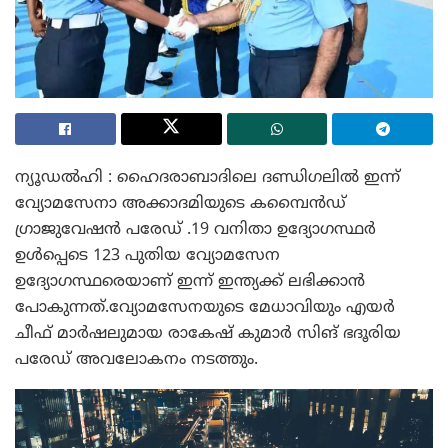
ന്യൂഡൽഹി : ഹൈദരാബാദിലെ ദണ്ഡിഗലിൽ ഇന്ന്
വ്യോമസേനാ അക്കാദമിയുടെ കമ്പൈൻഡ്
ഗ്രാജുവേഷൻ പരേഡ് .19 വനിതാ ഉദ്യോഗസ്ഥർ
ഉൾപ്പെടെ 123 പുതിയ വ്യോമസേന
ഉദ്യോഗസ്ഥരെയാണ് ഇന്ന് ഇന്ത്യക്ക് ലഭിക്കാൻ
പോകുന്നത്.വ്യോമസേനയുടെ മേധാവിയും എയർ
ചീഫ് മാർഷലുമായ രാകേഷ് കുമാർ സിങ് ഭദൂരിയ
പരേഡ് അവലോകനം നടത്തും.