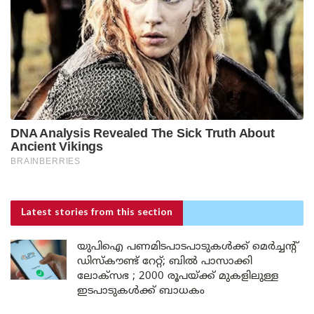
Latest stories
from this section
യുപിഐ പണമിടപാടപാടുകൾക്ക് മെർച്ചന്റ്
ഡിസ്കൗണ്ട് റേറ്റ്; ബിൽ പാസാക്കി
ലോക്സഭ ; 2000 രൂപയ്ക്ക് മുകളിലുള്ള
ഇടപാടുകൾക്ക് ബാധകം