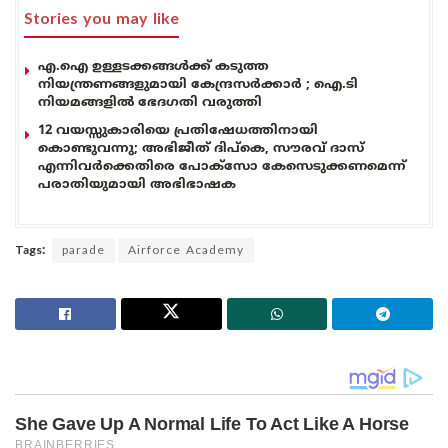
Stories you may like
എ.ഐ ഉള്ളടക്കങ്ങൾക്ക് കടുത്ത
നിയന്ത്രണങ്ങളുമായി കേന്ദ്രസർക്കാർ ; ഐ.ടി
നിയമങ്ങളിൽ ഭേദഗതി വരുത്തി
12 വയസ്സുകാരിയെ പ്രതിഷേധത്തിനായി
കൊണ്ടുവന്നു; അഭിജീത് ദിപ്കെ, സൗരവ് ദാസ്
എന്നിവർക്കെതിരെ പോക്സോ കേസെടുക്കണമെന്ന്
പരാതിയുമായി അഭിഭാഷക
Tags:
parade
Airforce Academy