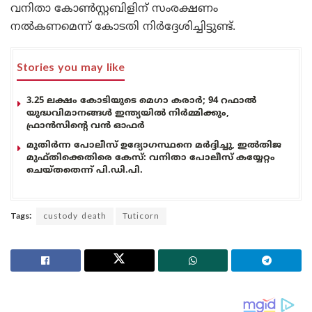
വനിതാ കോൺസ്റ്റബിളിന് സംരക്ഷണം
നൽകണമെന്ന് കോടതി നിർദ്ദേശിച്ചിട്ടുണ്ട്.
Stories you may like
3.25 ലക്ഷം കോടിയുടെ മെഗാ കരാർ; 94 റഫാൽ
യുദ്ധവിമാനങ്ങൾ ഇന്ത്യയിൽ നിർമ്മിക്കും,
ഫ്രാൻസിന്റെ വൻ ഓഫർ
മുതിർന്ന പോലീസ് ഉദ്യോഗസ്ഥനെ മർദ്ദിച്ചു, ഇൽതിജ
മുഫ്തിക്കെതിരെ കേസ്: വനിതാ പോലീസ് കയ്യേറ്റം
ചെയ്തതെന്ന് പി.ഡി.പി.
Tags:
custody death
Tuticorn