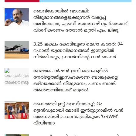
ബെവ്കോയിൽ വടംവലി;
തീരുമാനങ്ങളെടുക്കുന്നത് വകുപ്പ്
അറിയാതെ, എംഡി യോഗേഷ് ഗുപ്തയോട്
വിശദീകരണം തേടാൻ മന്ത്രി എം. ലിജു!
3.25 ലക്ഷം കോടിയുടെ മെഗാ കരാർ; 94
റഫാൽ യുദ്ധവിമാനങ്ങൾ ഇന്ത്യയിൽ
നിർമ്മിക്കും, ഫ്രാൻസിന്റെ വൻ ഓഫർ
ക്ഷേമപെൻഷൻ ഇനി കൈകളിൽ
നേരിട്ടെത്തില്ല;സഹകരണ ബാങ്കുകളെ
ഒഴിവാക്കാൻ തീരുമാനം, പണം ബാങ്ക്
അക്കൗണ്ടിലേക്ക് മാത്രം!
കൈത്തറി ഇട്ട് റെഡിയാകൂ’; Gz
ട്രെൻഡുമായി മോദി! ഇൻസ്റ്റഗ്രാമിൽ വൻ
തരംഗമായി പ്രധാനമന്ത്രിയുടെ ‘GRWM’
വീഡിയോ