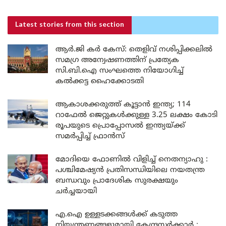
Latest stories
from this section
ആർ.ജി കർ കേസ്: തെളിവ് നശിപ്പിക്കലിൽ
സമഗ്ര അന്വേഷണത്തിന് പ്രത്യേക
സി.ബി.ഐ സംഘത്തെ നിയോഗിച്ച്
കൽക്കട്ട ഹൈക്കോടതി
ആകാശക്കരുത്ത് കൂട്ടാൻ ഇന്ത്യ; 114
റാഫേൽ ജെറ്റുകൾക്കുള്ള 3.25 ലക്ഷം കോടി
രൂപയുടെ പ്രൊപ്പോസൽ ഇന്ത്യയ്ക്ക്
സമർപ്പിച്ച് ഫ്രാൻസ്
മോദിയെ ഫോണിൽ വിളിച്ച് നെതന്യാഹു :
പശ്ചിമേഷ്യൻ പ്രതിസന്ധിയിലെ നയതന്ത്ര
ബന്ധവും പ്രാദേശിക സുരക്ഷയും
ചർച്ചയായി
എ.ഐ ഉള്ളടക്കങ്ങൾക്ക് കടുത്ത
നിയന്ത്രണങ്ങളുമായി കേന്ദ്രസർക്കാർ ;