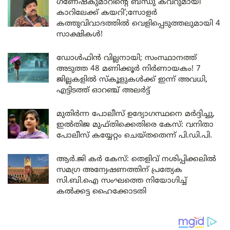
ഗണേഷ്കുമാറിന്റെ ബന്ധു കവറുമായി
കാറിലേക്ക് കയറി’;സോളർ
കത്തുവിവാദത്തിൽ വെളിപ്പെടുത്തലുമായി 4
സാക്ഷികൾ!
ഡോൾഫിൻ വില്ലനായി; സംസ്ഥാനത്ത്
അടുത്ത 48 മണിക്കൂർ നിർണായകം! 7
ജില്ലകളിൽ സ്കൂളുകൾക്ക് ഇന്ന് അവധി,
എട്ടിടത്ത് ഓറഞ്ച് അലർട്ട്
മുതിർന്ന പോലീസ് ഉദ്യോഗസ്ഥനെ മർദ്ദിച്ചു,
ഇൽതിജ മുഫ്തിക്കെതിരെ കേസ്: വനിതാ
പോലീസ് കയ്യേറ്റം ചെയ്തതെന്ന് പി.ഡി.പി.
ആർ.ജി കർ കേസ്: തെളിവ് നശിപ്പിക്കലിൽ
സമഗ്ര അന്വേഷണത്തിന് പ്രത്യേക
സി.ബി.ഐ സംഘത്തെ നിയോഗിച്ച്
കൽക്കട്ട ഹൈക്കോടതി