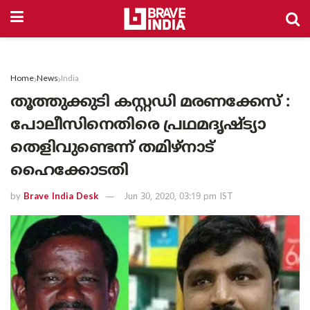
Home
News
India
തൂത്തുക്കുടി കസ്റ്റഡി മരണക്കേസ് :
പോലീസിനെതിരെ പ്രഥമദൃഷ്ട്യാ
തെളിവുണ്ടെന്ന് തമിഴ്നാട്
ഹൈക്കോടതി
by
Brave India Desk
Jun 30, 2020, 03:19 pm IST