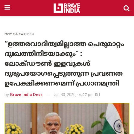
Home
News
India
“ഉത്തരവാദിത്വമില്ലാത്ത പെരുമാറ്റം
ദുഃഖത്തിനിടയാക്കും” :
ലോക്ഡൗൺ ഇളവുകൾ
ദുരുപയോഗപ്പെടുത്തുന്ന പ്രവണത
ഉപേക്ഷിക്കണമെന്ന് പ്രധാനമന്ത്രി
by
Brave India Desk
Jun 30, 2020, 04:27 pm IST