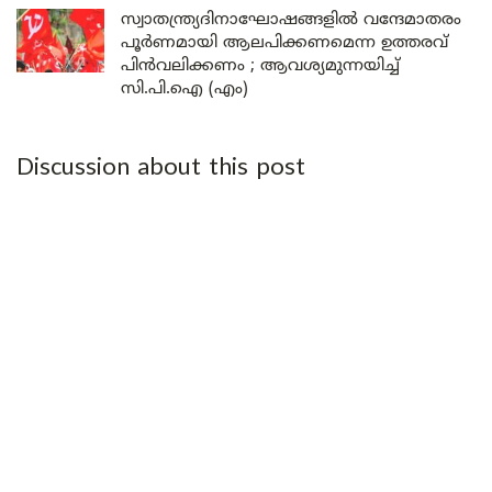
സ്വാതന്ത്ര്യദിനാഘോഷങ്ങളിൽ വന്ദേമാതരം
പൂർണമായി ആലപിക്കണമെന്ന ഉത്തരവ്
പിൻവലിക്കണം ; ആവശ്യമുന്നയിച്ച്
സി.പി.ഐ (എം)
Discussion about this post