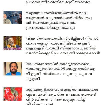
പ്രധാനമന്ത്രിക്കെതിരെ ഉദ്ദവ് താക്കറെ
മെറ്റയുടെ അൽഗോരിതത്തിൽ മാറ്റം
വരുത്താൻ കേന്ദ്രസർക്കാർ നിർദ്ദേശം ;
ഡീപ്‌ഫെയ്ക്കുകൾക്കും വ്യാജ
പ്രചാരണങ്ങൾക്കും തടയിടും
‘വികസിത ഭാരതത്തിന്റെ ശില്പികൾ നിങ്ങൾ;
പഠനം തുടരുന്നവരാണ് വിജയിക്കുക!’:
ഐ.ഐ.ടി ഡൽഹി ബിരുദദാന ചടങ്ങിൽ
ജെൻസികളോട് പ്രധാനമന്ത്രി നരേന്ദ്ര മോദി!
‘ധൈര്യമുണ്ടെങ്കിൽ തൊട്ടുനോക്കെടാ!
ബെംഗളൂരുവിലേക്ക് 25 ബംഗ്ലാദേശികളെ
വിട്ടിട്ടുണ്ട്; വീഡിയോ പങ്കുവെച്ച യുവാവ്
കുടുങ്ങി
സ്വാതന്ത്ര്യദിനാഘോഷങ്ങളിൽ വന്ദേമാതരം
പൂർണമായി ആലപിക്കണമെന്ന ഉത്തരവ്
പിൻവലിക്കണം ; ആവശ്യമുന്നയിച്ച്
സി.പി.ഐ (എം)