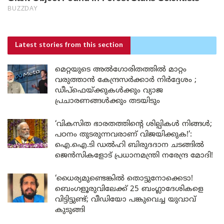
Latest stories
from this section
മെറ്റയുടെ അൽഗോരിതത്തിൽ മാറ്റം
വരുത്താൻ കേന്ദ്രസർക്കാർ നിർദ്ദേശം ;
ഡീപ്‌ഫെയ്ക്കുകൾക്കും വ്യാജ
പ്രചാരണങ്ങൾക്കും തടയിടും
‘വികസിത ഭാരതത്തിന്റെ ശില്പികൾ നിങ്ങൾ;
പഠനം തുടരുന്നവരാണ് വിജയിക്കുക!’:
ഐ.ഐ.ടി ഡൽഹി ബിരുദദാന ചടങ്ങിൽ
ജെൻസികളോട് പ്രധാനമന്ത്രി നരേന്ദ്ര മോദി!
‘ധൈര്യമുണ്ടെങ്കിൽ തൊട്ടുനോക്കെടാ!
ബെംഗളൂരുവിലേക്ക് 25 ബംഗ്ലാദേശികളെ
വിട്ടിട്ടുണ്ട്; വീഡിയോ പങ്കുവെച്ച യുവാവ്
കുടുങ്ങി