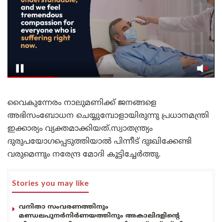
വൈകുന്നേരം നാലുമണിക്ക് ജനങ്ങളെ
അഭിസംബോധന ചെയ്യുമ്പോളായിരുന്നു പ്രധാനമന്ത്രി
ഇക്കാര്യം വ്യക്തമാക്കിയത്.സ്വാതന്ത്ര്യം
ദുരുപയോഗപ്പെടുത്തിയാൽ പിന്നീട് ദുഃഖിക്കേണ്ടി
വരുമെന്നും നരേന്ദ്ര മോദി കൂട്ടിച്ചേർത്തു.
Stories you may like
വനിതാ സംവരണത്തിനും
മണ്ഡലപുനർനിർണയത്തിനും അകാലിദളിന്റെ