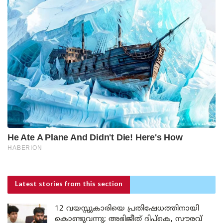
Latest stories
from this section
12 വയസ്സുകാരിയെ പ്രതിഷേധത്തിനായി
കൊണ്ടുവന്നു; അഭിജീത് ദിപ്കെ, സൗരവ്