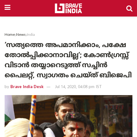
Home
News
India
‘സത്യത്തെ അപമാനിക്കാം, പക്ഷേ
തോൽപ്പിക്കാനാവില്ല‘; കോൺഗ്രസ്സ്
വിടാൻ തയ്യാറെടുത്ത് സച്ചിൻ
പൈലറ്റ്, സ്വാഗതം ചെയ്ത് ബിജെപി
by
Brave India Desk
Jul 14, 2020, 04:08 pm IST