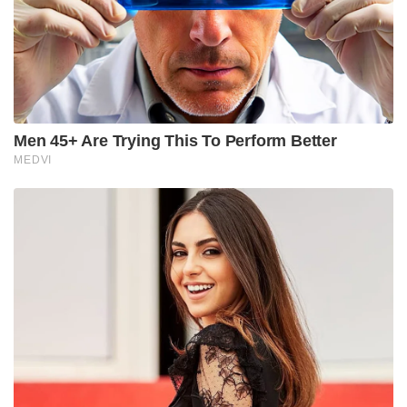
അദ്ദേഹം ആവശ്യപ്പെട്ടു.
‘സച്ചിന്‍ പൈലറ്റിനായി ബിജെപി വാതില്‍
തുറന്നിട്ടിരിക്കുകയാണ്‌. പാര്‍ട്ടിയുടെ ആദര്‍ശങ്ങള്‍
സ്വീകരിക്കാനും അംഗീകരിക്കാനും ആഗ്രഹിക്കുന്ന
ആര്‍ക്കും ബി.ജെ.പിയിലേക്ക് സ്വാഗതം‘- മാഥുർ
അറിയിച്ചു. വിവിധ മേഖലകളിലുള്ളവര്‍ പാര്‍ട്ടിയില്‍
ചേരുകയും ആദര്‍ശങ്ങളില്‍ വിശ്വസിക്കുകയും
ചെയ്തതിനാലാണ് ബി.ജെ.പി വലിയ
പാര്‍ട്ടിയായതെന്നും അദ്ദേഹം കൂട്ടിച്ചേര്‍ത്തു.
അതേസമയം കോൺഗ്രസ്സിൽ യുവാക്കൾ നേരിടുന്ന
അവഗണനയിൽ പ്രതിഷേധിച്ച് പാർട്ടി വിട്ട്
ബിജെപിയിൽ ചേർന്ന മധ്യപ്രദേശിലെ യുവനേതാവ്
ജ്യോതിരാദിത്യ സിന്ധ്യ സംസ്ഥാനത്ത് ഭരണമാറ്റത്തിന്
കാരണമായിരുന്നു. സിന്ധ്യയുടെ വഴിയേ സച്ചിനും
ബിജെപിയിൽ ചേർന്നാൽ അത് ഹിന്ദി ഹൃദയഭൂമിയിൽ
കോൺഗ്രസ്സിന്റെ അടിത്തറ ഇളക്കുന്ന