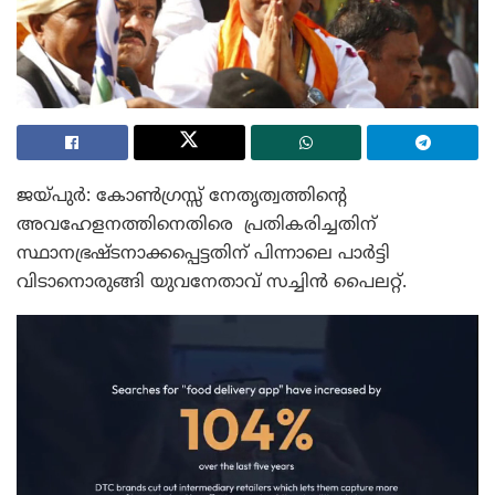
ജയ്പുർ: കോൺഗ്രസ്സ് നേതൃത്വത്തിന്റെ
അവഹേളനത്തിനെതിരെ പ്രതികരിച്ചതിന്
സ്ഥാനഭ്രഷ്ടനാക്കപ്പെട്ടതിന് പിന്നാലെ പാർട്ടി
വിടാനൊരുങ്ങി യുവനേതാവ് സച്ചിൻ പൈലറ്റ്.