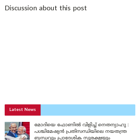
Discussion about this post
Latest News
മോദിയെ ഫോണിൽ വിളിച്ച് നെതന്യാഹു :
പശ്ചിമേഷ്യൻ പ്രതിസന്ധിയിലെ നയതന്ത്ര
ബന്ധവും പ്രാദേശിക സുരക്ഷയും