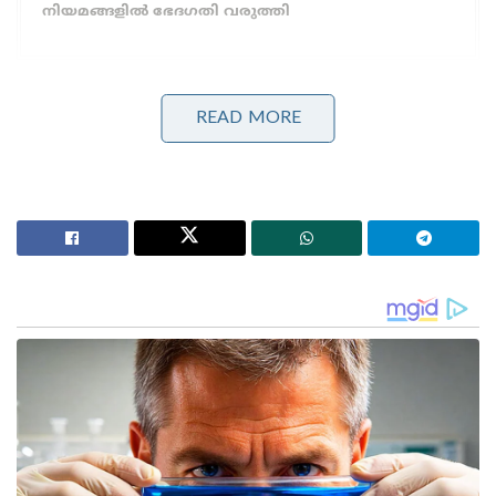
നിയമങ്ങളിൽ ഭേദഗതി വരുത്തി
सत्य को परेशान किया जा सकता है पराजित नहीं।
READ MORE
— Sachin Pilot (@SachinPilot)
July 14, 2020
രാജസ്ഥാൻ മുഖ്യമന്ത്രി സ്ഥാനത്ത് നിന്നും അശോക്
ഗെഹ്ലോട്ടിനെ മാറ്റാതെ ഒരു ഒത്തു തീർപ്പിനും
തയ്യാറല്ലെന്ന നിലപാടിൽ സച്ചിൻ ഉറച്ച്
നിന്നതോടെയാണ് കോൺഗ്രസ്സ് അദ്ദേഹത്തിനെതിരെ
നടപടി സ്വീകരിച്ചത്. പാർട്ടിയിലെ യുവാക്കൾ
നേരിടുന്ന അവഹേളനം സച്ചിൻ പൈലറ്റ് പരസ്യമായി
ചൂണ്ടിക്കാട്ടിയതും നേതൃത്വത്തെ ചൊടിപ്പിച്ചിരുന്നു.
അതേസമയം സച്ചിൻ പൈലറ്റിനെ പാർട്ടിയിലേക്ക്
സ്വാഗതം ചെയ്യുന്നതായി ബിജെപി നേതാവ് ഓം
മാഥുർ അറിയിച്ചു. രാജസ്ഥാൻ മുഖ്യമന്ത്രി അശോക്
ഗെഹ്ലോട്ട് വിശ്വാസവോട്ടെടുപ്പിന് തയ്യാറാകണമെന്നും