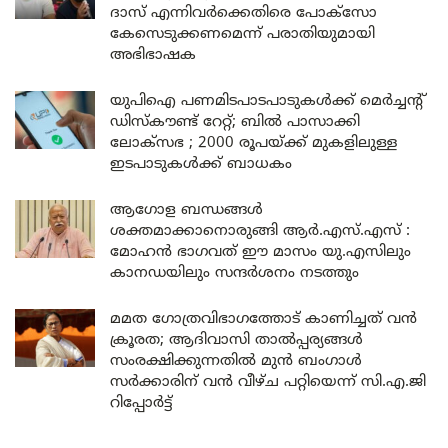
ദാസ് എന്നിവർക്കെതിരെ പോക്സോ
കേസെടുക്കണമെന്ന് പരാതിയുമായി
അഭിഭാഷക
യുപിഐ പണമിടപാടപാടുകൾക്ക് മെർച്ചന്റ്
ഡിസ്കൗണ്ട് റേറ്റ്; ബിൽ പാസാക്കി
ലോക്സഭ ; 2000 രൂപയ്ക്ക് മുകളിലുള്ള
ഇടപാടുകൾക്ക് ബാധകം
ആഗോള ബന്ധങ്ങൾ
ശക്തമാക്കാനൊരുങ്ങി ആർ.എസ്.എസ് :
മോഹൻ ഭാഗവത് ഈ മാസം യു.എസിലും
കാനഡയിലും സന്ദർശനം നടത്തും
മമത ഗോത്രവിഭാഗത്തോട് കാണിച്ചത് വൻ
ക്രൂരത; ആദിവാസി താൽപ്പര്യങ്ങൾ
സംരക്ഷിക്കുന്നതിൽ മുൻ ബംഗാൾ
സർക്കാരിന് വൻ വീഴ്ച പറ്റിയെന്ന് സി.എ.ജി
റിപ്പോർട്ട്