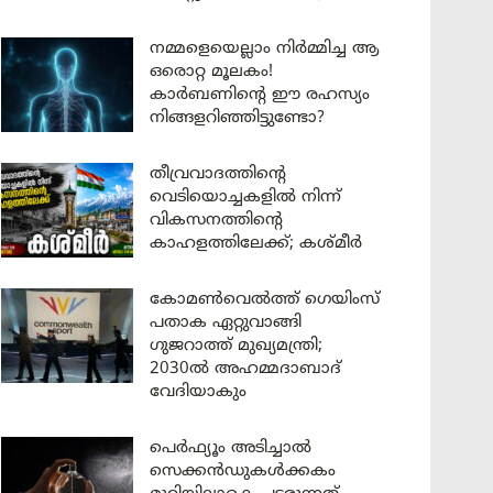
നമ്മളെയെല്ലാം നിർമ്മിച്ച ആ
ഒരൊറ്റ മൂലകം!
കാർബണിന്റെ ഈ രഹസ്യം
നിങ്ങളറിഞ്ഞിട്ടുണ്ടോ?
തീവ്രവാദത്തിന്റെ
വെടിയൊച്ചകളിൽ നിന്ന്
വികസനത്തിന്റെ
കാഹളത്തിലേക്ക്; കശ്മീർ
കോമൺവെൽത്ത് ഗെയിംസ്
പതാക ഏറ്റുവാങ്ങി
ഗുജറാത്ത് മുഖ്യമന്ത്രി;
2030ൽ അഹമ്മദാബാദ്
വേദിയാകും
പെർഫ്യൂം അടിച്ചാൽ
സെക്കൻഡുകൾക്കകം