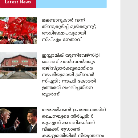
Latest News
മലബാറുകാർ വന്ന്
തിന്നുകുടിച്ച് മുടിക്കുന്നു’;
അധിക്ഷേപവുമായി
സിപിഎം നേതാവ്
ഇസ്ലാമിക് യൂണിവേഴ്സിറ്റി
വൈസ് ചാൻസലർക്കും
രജിസ്ട്രാർക്കുമെതിരെ
നടപടിയുമായി ശ്രീനഗർ
സിഎടി ; നടപടി കോടതി
ഉത്തരവ് ലംഘിച്ചതിനെ
തുടർന്ന്
അമേരിക്കൻ ഉപരോധത്തിന്
ചൈനയുടെ തിരിച്ചടി: 6
യു.എസ് കമ്പനികൾക്ക്
വിലക്ക്, ഡ്രോൺ
കയറ്റുമതിയിൽ നിയന്ത്രണം