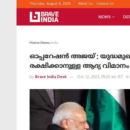
Thursday, August 6, 2026
About Us
Contact Us
NEWS
DE
Home
News
India
ഓപ്പറേഷൻ അജയ് ; യുദ്ധമുഖത്
രക്ഷിക്കാനുള്ള ആദ്യ വിമാനം ഇ
by
Brave India Desk
Oct 12, 2023, 09:25 am IST
in