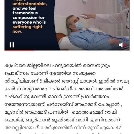
കുപ്‌വാര ജില്ലയിലെ ഹന്ദ്വാരയിൽ സൈന്യവും
പൊലീസും ചേർന്ന് നടത്തിയ സംയുക്ത
തിരച്ചിലിലാണ് 9 ഭീകരർ അറസ്റ്റിലായത്. ഇതിൽ നാലു
പേർ സായുധരായ ലഷ്കർ ഭീകരരാണ്. അഞ്ച് പേർ
ലഷ്കറിനു വേണ്ടി ഓവർ ഗ്രൗണ്ട് പ്രവർത്തനം
നടത്തുന്നവരാണ്. പർവേയ്സ് അഹമ്മദ് ചോപ്പാൻ ,
മുദസിർ അഹമ്മദ് പണ്ഡിത് , മൊഅഹമ്മദ് റാഫി
ഷെയ്ഖ്, ബുർഹാൻ മുഷ്താഖ് വാനി എന്നിവരാണ്
അറസ്റ്റിലായ ഭീകരർ.ഇവരിൽ നിന്ന് മൂന്ന് എകെ 47