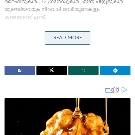
റൈഫിളുകൾ , 12 ഗ്രനേഡുകൾ , മൂന്ന് പിസ്റ്റളുകൾ
തുടങ്ങിയവയും നിരവധി വെടിയുണ്ടകളും
കണ്ടെടുത്തിട്ടുണ്ട്.
Stories you may like
READ MORE
അന്ന് ഫ്രാൻസ് സാങ്കേതികവിദ്യ നിഷേധിച്ചു, ഇന്ന്
ലോകത്തെ വിറപ്പിക്കുന്ന ‘വിരൂപാക്ഷ’ റഡാറുമായി
ഡിആർഡിഒ;നെഞ്ചിടിപ്പ് കൂട്ടുന്ന തദ്ദേശീയ വിപ്ലവം
ആത്മ നിർഭർ സമുദ്ര പ്രതാപ് ; കോസ്റ്റ് ഗാർഡ്
തദ്ദേശീയമായി നിർമിച്ച മലിനീകരണ നിയന്ത്രണ
കപ്പൽ കമ്മീഷൻ ചെയ്ത് പ്രതിരോധ മന്ത്രി