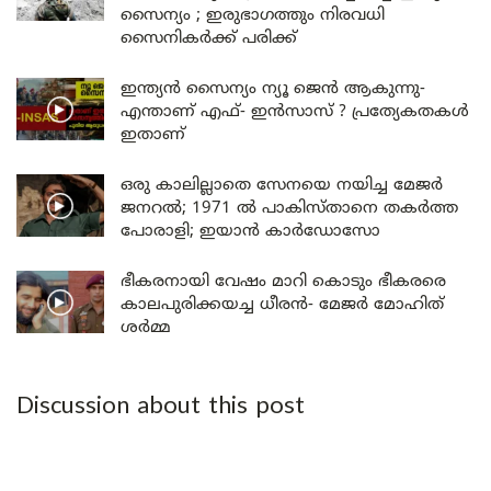
സൈന്യം ; ഇരുഭാഗത്തും നിരവധി
സൈനികർക്ക് പരിക്ക്
ഇന്ത്യൻ സൈന്യം ന്യൂ ജെൻ ആകുന്നു-
എന്താണ് എഫ്- ഇൻസാസ് ? പ്രത്യേകതകൾ
ഇതാണ്
ഒരു കാലില്ലാതെ സേനയെ നയിച്ച മേജർ
ജനറൽ; 1971 ൽ പാകിസ്താനെ തകർത്ത
പോരാളി; ഇയാൻ കാർഡോസോ
ഭീകരനായി വേഷം മാറി കൊടും ഭീകരരെ
കാലപുരിക്കയച്ച ധീരൻ- മേജർ മോഹിത്
ശർമ്മ
Discussion about this post