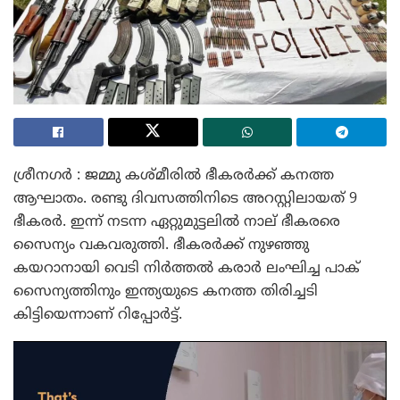
ശ്രീനഗർ : ജമ്മു കശ്മീരിൽ ഭീകരർക്ക് കനത്ത
ആഘാതം. രണ്ടു ദിവസത്തിനിടെ അറസ്റ്റിലായത് 9
ഭീകരർ. ഇന്ന് നടന്ന ഏറ്റുമുട്ടലിൽ നാല് ഭീകരരെ
സൈന്യം വകവരുത്തി. ഭീകരർക്ക് നുഴഞ്ഞു
കയറാനായി വെടി നിർത്തൽ കരാർ ലംഘിച്ച പാക്
സൈന്യത്തിനും ഇന്ത്യയുടെ കനത്ത തിരിച്ചടി
കിട്ടിയെന്നാണ് റിപ്പോർട്ട്.