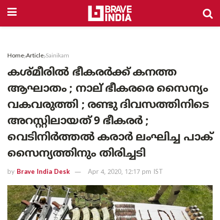
Home
Article
Sainikam
കശ്മീരിൽ ഭീകരർക്ക് കനത്ത
ആഘാതം ; നാല് ഭീകരരെ സൈന്യം
വകവരുത്തി ; രണ്ടു ദിവസത്തിനിടെ
അറസ്റ്റിലായത് 9 ഭീകരർ ;
വെടിനിർത്തൽ കരാർ ലംഘിച്ച പാക്
സൈന്യത്തിനും തിരിച്ചടി
by
Brave India Desk
Apr 4, 2020, 12:17 pm IST