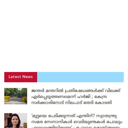
Latest News
ജന്തർ മന്തറിൽ പ്രതിഷേധങ്ങൾക്ക് വിലക്ക്
ഏർപ്പെടുത്തണമെന്ന് ഹർജി ; കേന്ദ്ര
സർക്കാരിനോട് നിലപാട് തേടി കോടതി
‘മുട്ടയെ പേടിക്കുന്നത് എന്തിന്? സ്വാതന്ത്ര്യ
സമര സേനാനികൾ വെടിയുണ്ടകൾ പോലും