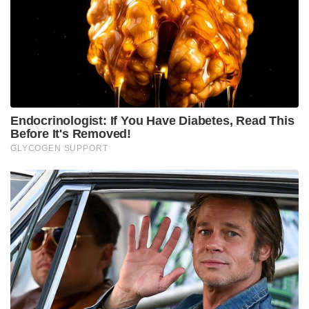
കുൽഗാമിൽ ഇന്ന് നടന്ന ഏറ്റുമുട്ടലിൽ നാല് ഭീകരരെ
സൈന്യം വധിച്ചതായും റിപ്പോർട്ടുകളുണ്ട്. ഭീകരരുടെ
ഒളിത്താവളം വളഞ്ഞ സൈന്യത്തിനു നേരെ ഭീകരർ
വെടിവെക്കുകയായിരുന്നു. ഏറ്റുമുട്ടൽ ഇപ്പോഴും
തുടരുകയാണ്. അതേസമയം ഭീകരരെ നുഴഞ്ഞു
കയറാൻ സഹായിക്കുന്നതിനായി പാക് സൈന്യം
നിരന്തരം വെടിനിർത്തൽ കരാർ ലംഘനം
നടത്തുകയാണ്. ഇന്ത്യൻ സൈന്യത്തിന്റെ കനത്ത
തിരിച്ചടിയിൽ മൂന്ന് പാക് സൈനികർ കൊല്ലപ്പെട്ടെന്നും
റിപ്പോർട്ടുകളുണ്ട്.
Tags:
featured
Sainikam