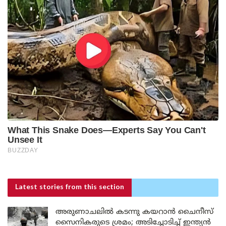
Latest stories
from this section
അരുണാചലിൽ കടന്നു കയറാൻ ചൈനീസ്
സൈനികരുടെ ശ്രമം; അടിച്ചോടിച്ച് ഇന്ത്യൻ