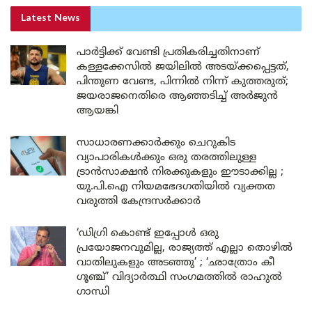
Latest News
പാർട്ടിക്ക് വേണ്ടി പ്രതികരിച്ചതിനാണ്
കള്ളക്കേസിൽ ജയിലിൽ അടയ്ക്കപ്പെട്ടത്,
പിന്തുണ വേണ്ട, പിന്നിൽ നിന്ന് കുത്തരുത്;
ജയരാജനെതിരെ ആഞ്ഞടിച്ച് അർജുൻ
ആയങ്കി
സാധാരണക്കാർക്കും ചെറുകിട
വ്യാപാരികൾക്കും ഒരു തരത്തിലുള്ള
ട്രാൻസാക്ഷൻ നിരക്കുകളും ഈടാക്കില്ല ;
യു.പി.ഐ നിയമഭേദഗതിയിൽ വ്യക്തത
വരുത്തി കേന്ദ്രസർക്കാർ
‘ഡിഗ്രി കൊണ്ട് ഇപ്പോൾ ഒരു
പ്രയോജനവുമില്ല, രാജ്യത്ത് എല്ലാ തൊഴിൽ
വാതിലുകളും അടഞ്ഞു’ ; ‘ഛാത്രോം കീ
ഗൂഞ്ച്’ വിദ്യാർത്ഥി സംഗമത്തിൽ രാഹുൽ
ഗാന്ധി