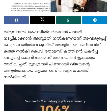
തിരുവനന്തപുരം: സിൽവർലൈൻ പദ്ധതി
നടപ്പിലാക്കാൻ അനുമതി നൽകണമെന്ന് ആവശ്യപ്പെട്ട്
കേന്ദ്ര റെയിൽവേ മന്ത്രിയ് അശ്വിനി വൈഷ്ണവിന്
കത്ത് നൽകി കെ.വി തോമസ്. കത്തിന്റെ പകർപ്പ്
പങ്കുവച്ച് കെ.വി തോമസ് തന്നെയാണ് ഇക്കാര്യം
അറിയിച്ചത്. മുഖ്യമന്ത്രി പിണറായി വിജയന്റെ
അഭ്യർത്ഥനയെ തുടർന്നാണ് അദ്ദേഹം കത്ത്
നൽകിയത്.