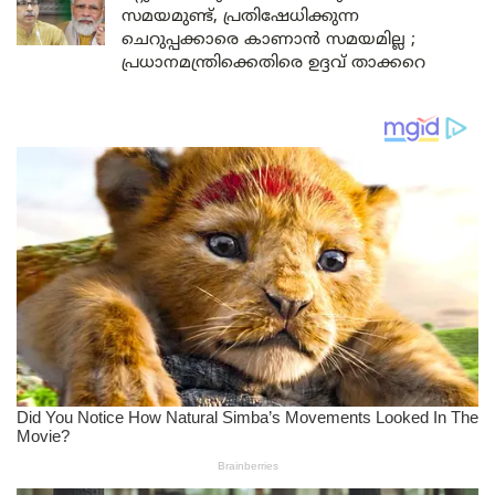
സമയമുണ്ട്, പ്രതിഷേധിക്കുന്ന
ചെറുപ്പക്കാരെ കാണാൻ സമയമില്ല ;
പ്രധാനമന്ത്രിക്കെതിരെ ഉദ്ദവ് താക്കറെ