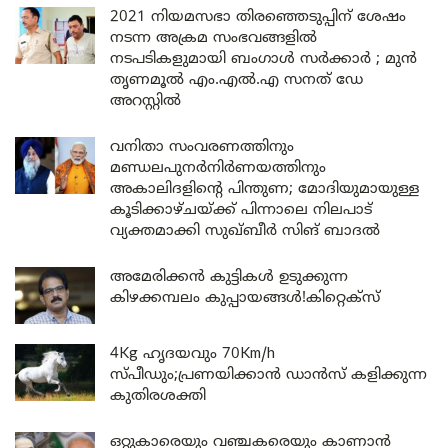
2021 നിയമസഭാ തിരഞ്ഞെടുപ്പിന് ശേഷം
നടന്ന അക്രമ സംഭവങ്ങളിൽ
നടപടികളുമായി ബംഗാൾ സർക്കാർ ; മുൻ
തൃണമൂൽ എം.എൽ.എ സനത് ഡേ
അറസ്റ്റിൽ
വനിതാ സംവരണത്തിനും
മണ്ഡലപുനർനിർണയത്തിനും
അകാലിദളിന്റെ പിന്തുണ; മോദിയുമായുള്ള
കൂടിക്കാഴ്ചയ്ക്ക് പിന്നാലെ നിലപാട്
വ്യക്തമാക്കി സുഖ്ബീർ സിങ് ബാദൽ
അമേരിക്കൻ കുട്ടികൾ ഉടുക്കുന്ന
കിഴക്കമ്പലം കുപ്പായങ്ങൾ!കിറ്റെക്സ്
4Kg ഹൃദയവും 70Km/h
സ്പീഡും;പ്രണയിക്കാൻ ഡാൻസ് കളിക്കുന്ന
കുതിരശക്തി
ഒറ്റുകാരെയും വഞ്ചകരെയും കാണാൻ