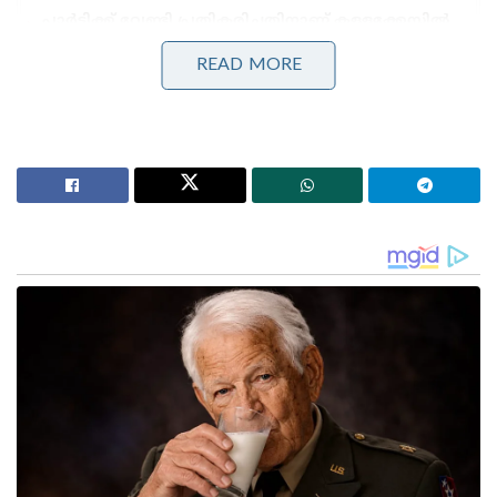
പാർട്ടിക്ക് വേണ്ടി പ്രതികരിച്ചതിനാണ് കള്ളക്കേസിൽ
ജയിലിൽ അടയ്ക്കപ്പെട്ടത്, പിന്തുണ വേണ്ട, പിന്നിൽ
നിന്ന് കുത്തരുത്; ജയരാജനെതിരെ ആഞ്ഞടിച്ച്
READ MORE
അർജുൻ ആയങ്കി
‘ജെൻസികളെ കേൾക്കാൻ കോൺഗ്രസിന്
കഴിഞ്ഞുവോ എന്ന് സ്വയം പരിശോധിക്കണം;
വിമർശനവുമായി ശശി തരൂർ
സിൽവർലൈനുമായി ബന്ധപ്പെട്ട് കേരളം നൽകിയ
നിവേദനങ്ങൾ പരിശോധിച്ച് ആവശ്യമായ
നിർദേശങ്ങൾ നൽകാൻ കഴിഞ്ഞ നവംബർ ഒന്നിന്
റെയിൽവേകാര്യ മന്ത്രാലയം സതേൺ റെയിൽവേ
ജനറൽ മാനേജരോട് ആവശ്യപ്പെട്ടിരുന്നു.
കേരളത്തിൽ അതിവേഗ റെയിൽവേ സിസ്റ്റം
വേണമെന്നത് സാധൂകരിക്കുകയാണ് വന്ദേഭാരത്
ട്രെയിനുകളോടുള്ള താത്പര്യം. ഇതെല്ലാം
കണക്കിലെടുത്തുകൊണ്ട് റെയിൽവേ മന്ത്രിക്ക്
സംസ്ഥാനത്തിന്റെ പ്രത്യേക പ്രതിനിധിയെന്ന നിലയിൽ