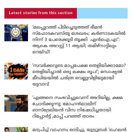
Latest stories
from this section
‘മലപ്പുറത്ത് പിടിച്ചെടുത്തത് ഭീമൻ
സ്ഫോടകവസ്തു ശേഖരം; കർണാടകയിൽ
നിന്ന് 3 പേരെക്കൂടി തൂക്കി എൻഐ.എ!’:
ആകെ അറസ്റ്റ് 11 ആയി; തമിഴ്‌നാട്ടിലും
റെയ്ഡ്!
‘സവർക്കറുടെ മാപ്പപേക്ഷ തെളിയിക്കാമോ?
തെളിയിച്ചാൽ ഒരു ലക്ഷം രൂപ!’; സോഷ്യൽ
മീഡിയയിൽ ചരിത്ര വെല്ലുവിളിയുമായി
യുവാവ്
‘എങ്ങനെ സംഭവിച്ചുവെന്ന് അറിയില്ല, ക്ഷമ
ചോദിക്കുന്നു; മോഹൻലാലിന്
ഓസ്ട്രേലിയൻ വിസ നിഷേധിച്ചതായി
റിപ്പോർട്ട് ,മാപ്പ് പറഞ്ഞ് താരം
മദ്യപിച്ച് വാഹനം ഓടിച്ചു, യൂട്യൂബർ ‘ഹെലൻ