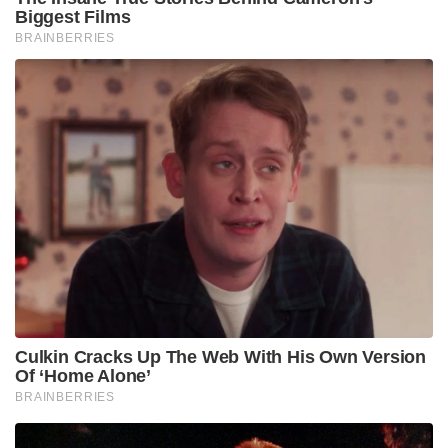
ഗുരുതരാവസ്ഥയിൽ കഴിയുന്ന മൂന്ന് പേരിൽ ഒരാൾ
വെന്റിലേറ്ററിന്റെ സഹായത്തോടെയാണ് ജീവൻ
നിലനിർത്തുന്നത്. സംഭവത്തെക്കുറിച്ച് വിശദമായ
അന്വേഷണം നടത്തുമെന്ന് കളക്ടർ അറിയിച്ചിട്ടുണ്ട്.
Tags:
Hepatitis A
water authority
perumpavoor