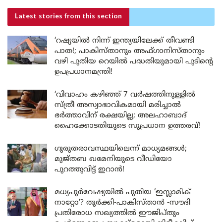
Latest stories
from this section
‘റഷ്യയിൽ നിന്ന് ഇന്ത്യയിലേക്ക് തീവണ്ടി
പാത!; പാകിസ്താനും അഫ്ഗാനിസ്താനും
വഴി പുതിയ റെയിൽ പദ്ധതിയുമായി പുടിന്റെ
ഉപപ്രധാനമന്ത്രി!
‘വിവാഹം കഴിഞ്ഞ് 7 വർഷത്തിനുള്ളിൽ
സ്ത്രീ അസ്വാഭാവികമായി മരിച്ചാൽ
ഭർത്താവിന് രക്ഷയില്ല; അലഹാബാദ്
ഹൈക്കോടതിയുടെ സുപ്രധാന ഉത്തരവ്!
ഗുരുതരാവസ്ഥയിലെന്ന് മാധ്യമങ്ങൾ;
മുജ്തബ ഖമേനിയുടെ വീഡിയോ
പുറത്തുവിട്ട് ഇറാൻ!
മധ്യപൂർവേഷ്യയിൽ പുതിയ ‘ഇസ്ലാമിക്
നാറ്റോ’? തുർക്കി-പാകിസ്താൻ -സൗദി
പ്രതിരോധ സഖ്യത്തിൽ ഈജിപ്തും