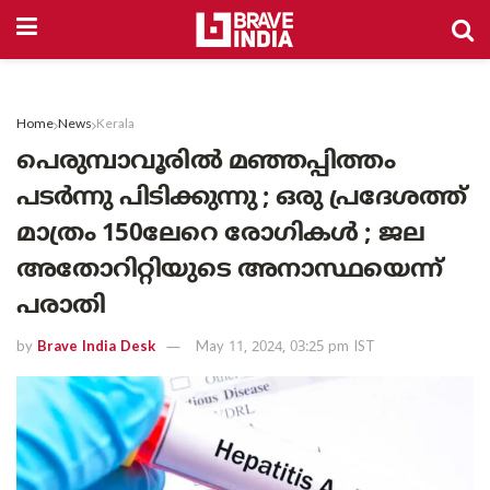
Home
News
Kerala
പെരുമ്പാവൂരിൽ മഞ്ഞപ്പിത്തം
പടർന്നു പിടിക്കുന്നു ; ഒരു പ്രദേശത്ത്
മാത്രം 150ലേറെ രോഗികൾ ; ജല
അതോറിറ്റിയുടെ അനാസ്ഥയെന്ന്
പരാതി
by
Brave India Desk
May 11, 2024, 03:25 pm IST