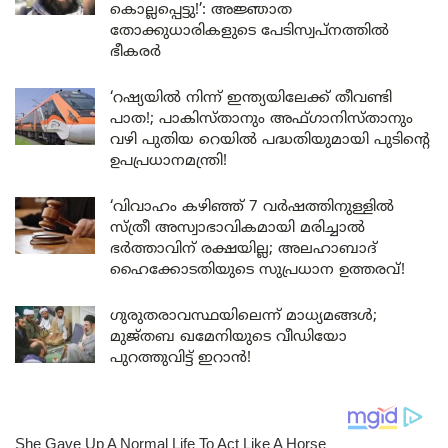
കൊല്ലപ്പെട്ടു!’: അജ്ഞാത
തോക്കുധാരികളുടെ പേടിസ്വപ്നത്തിൽ
ഭീകരർ
‘റഷ്യയിൽ നിന്ന് ഇന്ത്യയിലേക്ക് തീവണ്ടി
പാത!; പാകിസ്താനും അഫ്ഗാനിസ്താനും
വഴി പുതിയ റെയിൽ പദ്ധതിയുമായി പുടിന്റെ
ഉപപ്രധാനമന്ത്രി!
‘വിവാഹം കഴിഞ്ഞ് 7 വർഷത്തിനുള്ളിൽ
സ്ത്രീ അസ്വാഭാവികമായി മരിച്ചാൽ
ഭർത്താവിന് രക്ഷയില്ല; അലഹാബാദ്
ഹൈക്കോടതിയുടെ സുപ്രധാന ഉത്തരവ്!
ഗുരുതരാവസ്ഥയിലെന്ന് മാധ്യമങ്ങൾ;
മുജ്തബ ഖമേനിയുടെ വീഡിയോ
പുറത്തുവിട്ട് ഇറാൻ!