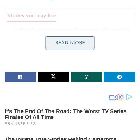
Stories you may like
ദേശീയ ചിഹ്നങ്ങളെ അപമാനിക്കുന്നവർക്ക് ഇന്ത്യയിൽ
ജീവിക്കാൻ അർഹതയില്ലെന്ന് യോഗി ആദിത്യനാഥ്:
ലഖ്‌നൗവിൽ തിരംഗ യാത്രയ്ക്ക് തുടക്കം
READ MORE
‘ഭക്ഷണം കഴിച്ചതിന് പിന്നാലെ മരണം;
പാകിസ്താനിൽ ലഷ്കർ കമാൻഡർ കൊല്ലപ്പെട്ടു!’:
അജ്ഞാത തോക്കുധാരികളുടെ പേടിസ്വപ്നത്തിൽ
ഭീകരർ
ക്ലോറിനേഷൻ നടത്താത്ത ജലവിതരണം മൂലമാണ്
ഹെപ്പറ്റൈറ്റിസ് എ പടർന്നു പിടിച്ചത് എന്നുള്ള
പരാതിയെ തുടർന്ന് കളക്ടറുടെ നിർദ്ദേശപ്രകാരം
അന്വേഷണം ആരംഭിച്ചു. താൽക്കാലിക
ജീവനക്കാരുടെ പരിചയക്കുറവാണ് ക്ലോറിനേഷനിൽ
വീഴ്ച വരാൻ കാരണമെന്നാണ് ജല അതോറിറ്റി
അറിയിക്കുന്നത്. മഞ്ഞപ്പിത്തം ബാധിച്ച്