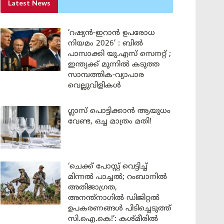
Latest News
‘റഷ്യൻ-ഇറാൻ ഉപരോധ
നിയമം 2026’ : ബിൽ
പാസാക്കി യു.എസ് സെനറ്റ് ;
ഇന്ത്യക്ക് മുന്നിൽ കടുത്ത
സാമ്പത്തിക-വ്യാപാര
വെല്ലുവിളികൾ
ഗ്ലാസ് പൊട്ടിക്കാൻ ആയുധം
വേണ്ട, ഒച്ച മാത്രം മതി!
‘ചെക്ക് പോസ്റ്റ് വെട്ടിച്ച്
മിന്നൽ പാച്ചൽ; റംബാനിൽ
അതിജാഗ്രത,
അനന്ത്നാഗിൽ ഡിജിറ്റൽ
ഉപകരണങ്ങൾ പിടിച്ചെടുത്ത്
സി.ഐ.കെ!’: കശ്മീരിൽ