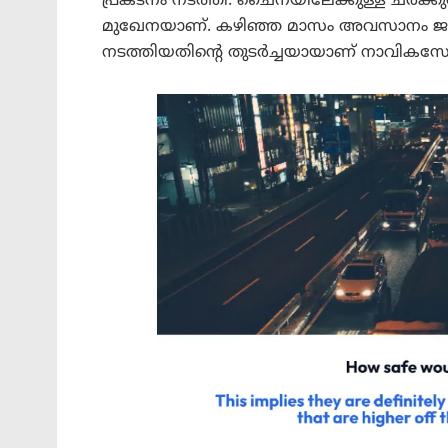
പ്രകടനം നടത്തി. ചൈനയിലേക്കുള്ള ചരക്കുനീ
മുഖേനയാണ്. കഴിഞ്ഞ മാസം അവസാനം ജാപ്
നടത്തിയതിന്റെ തുടർച്ചയായാണ് നാവികസേന