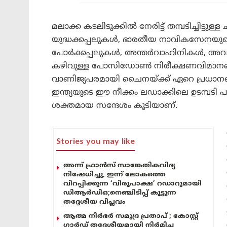
മലാക്ക കടലിടുക്കിൽ നേരിട്ട് തമ്പടിച്ചിട്ടുള
യുദ്ധക്കപ്പലുകൾ, ഭാരതീയ നാവികസേനയുടെ ഡ
പോർക്കപ്പലുകൾ, അന്തർവാഹിനികൾ, അവശ
കഴിവുള്ള പോസിഡോൺ നിരീക്ഷണവിമാനങ്ങൾ
വാണിജ്യപരമായി ചൈനയ്ക്ക് ഏറെ പ്രധാനപ്പ
ഇന്ത്യയുടെ ഈ നീക്കം ലഡാക്കിലെ ഉടമ്പടി 
ശക്തമായ സന്ദേശം കൂടിയാണ്.
Stories you may like
അന്ന് ഫ്രാൻസ് സാങ്കേതികവിദ്യ
നിഷേധിച്ചു, ഇന്ന് ലോകത്തെ
വിറപ്പിക്കുന്ന ‘വിരൂപാക്ഷ’ റഡാറുമായി
ഡിആർഡിഒ;നെഞ്ചിടിപ്പ് കൂട്ടുന്ന
തദ്ദേശീയ വിപ്ലവം
ആത്മ നിർഭർ സമുദ്ര പ്രതാപ് ; കോസ്റ്റ്
ഗാർഡ് തദ്ദേശീയമായി നിർമിച്ച