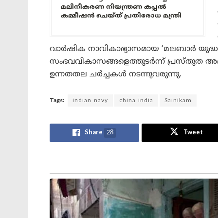
മലിനീകരണ നിയന്ത്രണ കപ്പൽ
കമ്മീഷൻ ചെയ്ത് പ്രതിരോധ മന്ത്രി
വാർഷിക നാവികാഭ്യാസമായ ‘മലബാർ യുദ്ധാഭ്യ
സംഭവവികാസങ്ങളെത്തുടർന്ന് പ്രസ്തുത അഭ
ഉന്നതതല ചർച്ചകൾ നടന്നുവരുന്നു.
Tags:
indian navy
china india
Sainikam
Share
28
Tweet