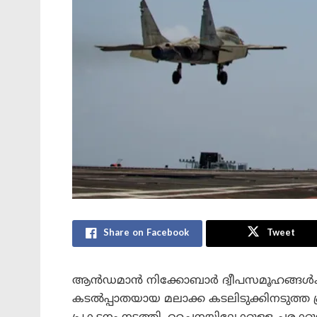
Share on Facebook
Tweet
ആൻഡമാൻ നിക്കോബാർ ദ്വീപസമൂഹങ്ങൾക്ക
കടൽപ്പാതയായ മലാക്ക കടലിടുക്കിനടുത്