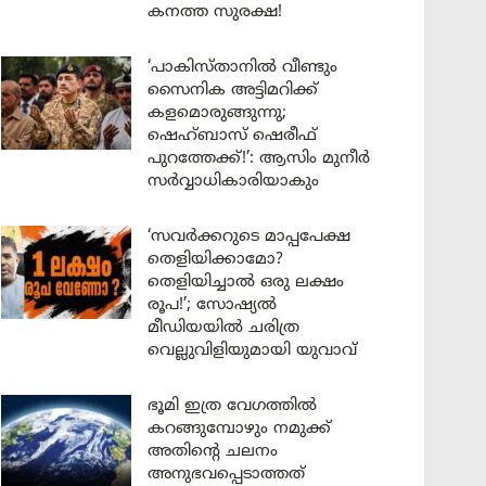
കനത്ത സുരക്ഷ!
‘പാകിസ്താനിൽ വീണ്ടും
സൈനിക അട്ടിമറിക്ക്
കളമൊരുങ്ങുന്നു;
ഷെഹ്ബാസ് ഷെരീഫ്
പുറത്തേക്ക്!’: ആസിം മുനീർ
സർവ്വാധികാരിയാകും
‘സവർക്കറുടെ മാപ്പപേക്ഷ
തെളിയിക്കാമോ?
തെളിയിച്ചാൽ ഒരു ലക്ഷം
രൂപ!’; സോഷ്യൽ
മീഡിയയിൽ ചരിത്ര
വെല്ലുവിളിയുമായി യുവാവ്
ഭൂമി ഇത്ര വേഗത്തിൽ
കറങ്ങുമ്പോഴും നമുക്ക്
അതിന്റെ ചലനം
അനുഭവപ്പെടാത്തത്