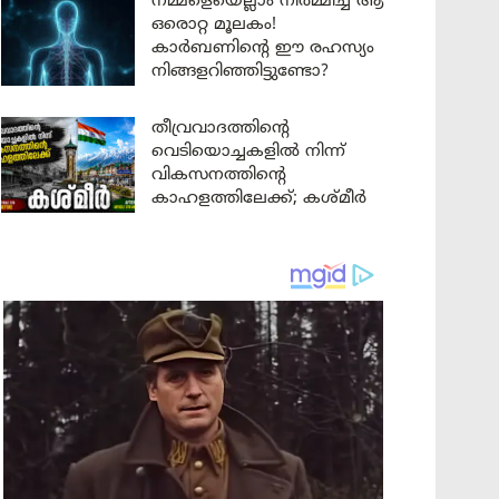
നമ്മളെയെല്ലാം നിർമ്മിച്ച ആ
ഒരൊറ്റ മൂലകം!
കാർബണിന്റെ ഈ രഹസ്യം
നിങ്ങളറിഞ്ഞിട്ടുണ്ടോ?
തീവ്രവാദത്തിന്റെ
വെടിയൊച്ചകളിൽ നിന്ന്
വികസനത്തിന്റെ
കാഹളത്തിലേക്ക്; കശ്മീർ