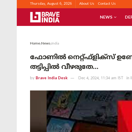
Thursday, August 6, 2026
About Us
Contact Us
NEWS
DE
Home
News
India
ഫോണിൽ നെറ്റ്ഫ്‌ളിക്‌സ് ഉണ്
തട്ടിപ്പിൽ വീഴരുതേ…
by
Brave India Desk
Dec 4, 2024, 11:34 am IST
in