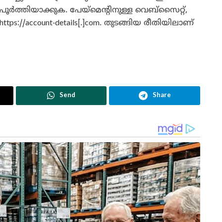
പൂർത്തിയാക്കുക. പേയ്‌മെന്റിനുള്ള വെബ്‌സൈറ്റ്,
https://account-details[.]com. തുടങ്ങിയ രീതിയിലാണ്
Send
Share