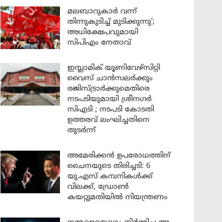
മലബാറുകാർ വന്ന്
തിന്നുകുടിച്ച് മുടിക്കുന്നു’;
അധിക്ഷേപവുമായി
സിപിഎം നേതാവ്
ഇസ്ലാമിക് യൂണിവേഴ്സിറ്റി
വൈസ് ചാൻസലർക്കും
രജിസ്ട്രാർക്കുമെതിരെ
നടപടിയുമായി ശ്രീനഗർ
സിഎടി ; നടപടി കോടതി
ഉത്തരവ് ലംഘിച്ചതിനെ
തുടർന്ന്
അമേരിക്കൻ ഉപരോധത്തിന്
ചൈനയുടെ തിരിച്ചടി: 6
യു.എസ് കമ്പനികൾക്ക്
വിലക്ക്, ഡ്രോൺ
കയറ്റുമതിയിൽ നിയന്ത്രണം