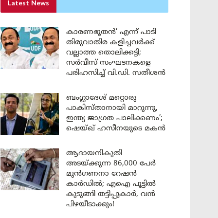
Latest News
കാരണഭൂതൻ’ എന്ന് പാടി
തിരുവാതിര കളിച്ചവർക്ക്
വല്ലാത്ത തൊലിക്കട്ടി;
സർവീസ് സംഘടനകളെ
പരിഹസിച്ച് വി.ഡി. സതീശൻ
ബംഗ്ലാദേശ് മറ്റൊരു
പാകിസ്താനായി മാറുന്നു,
ഇന്ത്യ ജാഗ്രത പാലിക്കണം’;
ഷെയ്ഖ് ഹസീനയുടെ മകൻ
ആദായനികുതി
അടയ്ക്കുന്ന 86,000 പേർ
മുൻഗണനാ റേഷൻ
കാർഡിൽ; എഐ പൂട്ടിൽ
കുടുങ്ങി തട്ടിപ്പുകാർ, വൻ
പിഴയീടാക്കും!